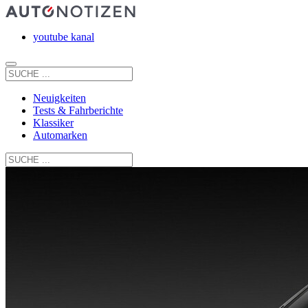
youtube kanal
Neuigkeiten
Tests & Fahrberichte
Klassiker
Automarken