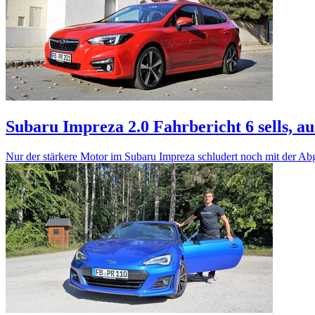
Subaru Impreza 2.0 Fahrbericht
6 sells, a
Nur der stärkere Motor im Subaru Impreza schludert noch mit der A