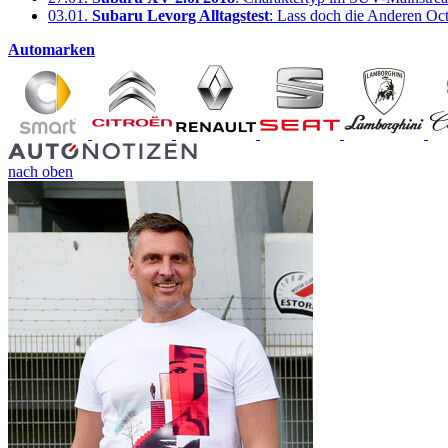
03.01.
Subaru Levorg Alltagstest
: Lass doch die Anderen Oct
Automarken
nach oben