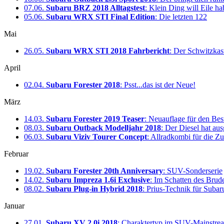
07.06.
Subaru BRZ 2018 Alltagstest
: Klein Ding will Eile h
05.06.
Subaru WRX STI Final Edition
: Die letzten 122
Mai
26.05.
Subaru WRX STI 2018 Fahrbericht
: Der Schwitzkas
April
02.04.
Subaru Forester 2018
: Psst...das ist der Neue!
März
14.03.
Subaru Forester 2019 Teaser
: Neuauflage für den Best
08.03.
Subaru Outback Modelljahr 2018
: Der Diesel hat au
06.03.
Subaru Viziv Tourer Concept
: Allradkombi für die Z
Februar
19.02.
Subaru Forester 20th Anniversary
: SUV-Sonderserie
14.02.
Subaru Impreza 1.6i Exclusive
: Im Schatten des Brud
08.02.
Subaru Plug-in Hybrid 2018
: Prius-Technik für Subar
Januar
27.01.
Subaru XV 2.0i 2018
: Charaktertyp im SUV-Mainstre