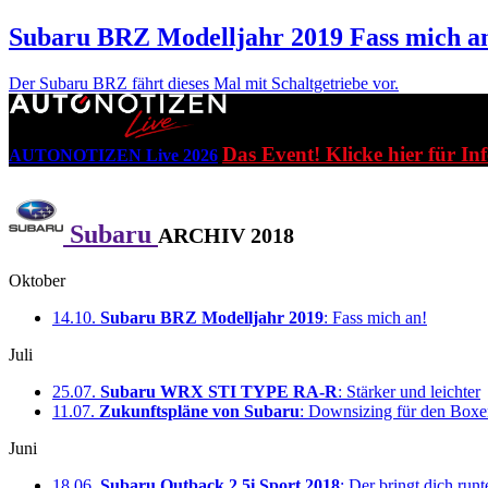
Subaru BRZ Modelljahr 2019
Fass mich a
Der Subaru BRZ fährt dieses Mal mit Schaltgetriebe vor.
Das Event! Klicke hier für In
AUTONOTIZEN Live 2026
Subaru
ARCHIV 2018
Oktober
14.10.
Subaru BRZ Modelljahr 2019
: Fass mich an!
Juli
25.07.
Subaru WRX STI TYPE RA-R
: Stärker und leichter
11.07.
Zukunftspläne von Subaru
: Downsizing für den Boxe
Juni
18.06.
Subaru Outback 2.5i Sport 2018
: Der bringt dich runt