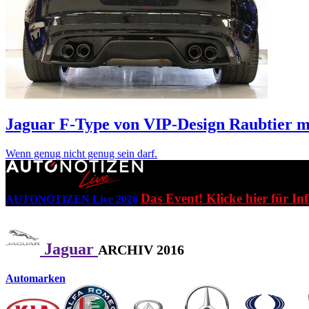
Jaguar F-Type von VIP-Design
Raubtier m
Wenn genug nicht genug sein darf.
Das Event! Klicke hier für In
AUTONOTIZEN Live 2026
Jaguar
ARCHIV 2016
Automarken