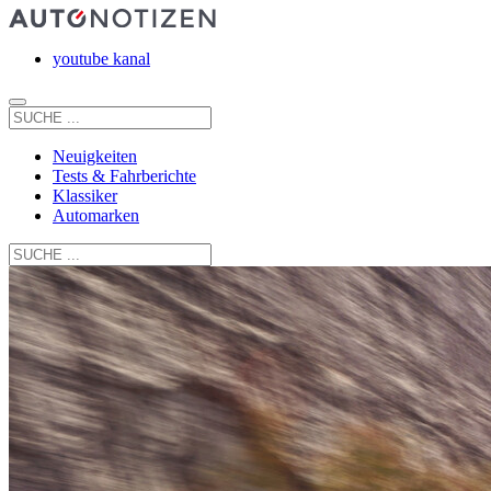
youtube kanal
Neuigkeiten
Tests & Fahrberichte
Klassiker
Automarken