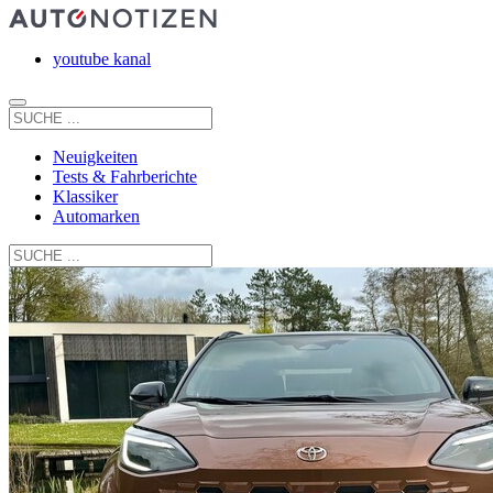
youtube kanal
Neuigkeiten
Tests & Fahrberichte
Klassiker
Automarken