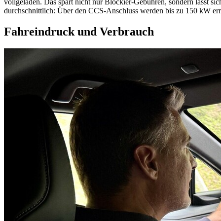
vollgeladen. Das spart nicht nur Blockier-Gebühren, sondern lässt si
durchschnittlich: Über den CCS-Anschluss werden bis zu 150 kW erre
Fahreindruck und Verbrauch