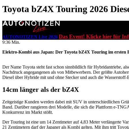
Toyota bZ4X Touring 2026
Dies
Das Event! Klicke hier für In
AUTONOTIZEN Live 2026
9:36 Min.
Elektro-Kombi aus Japan: Der Toyota bZ4X Touring im ersten F
Der Name Toyota steht fast schon sinnbildlich für Hybridantriebe, al
Nachdruck angegangenen als von Mitbewerbern. Der größte Autoherstel
Diesel über Hybride mit und ohne Stecker und auch die Wasserstoff-Br
14cm länger als der bZ4X
Zeitgeistige Kunden werden dabei mit SUV in unterschiedlichen Grü
Band. Darüber rangieren drei Modelle, die sich die Plattform e-TNG
Konkurrenz im Markt stößt.
Der Touring ist eine um 14 Zentimeter auf 4,83 Meter verlängerte Va
21 Zentimetern darf der Japaner als Kombi gelten. Mit ihm tritt To