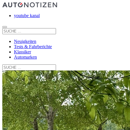
youtube kanal
Neuigkeiten
Tests & Fahrberichte
Klassiker
Automarken