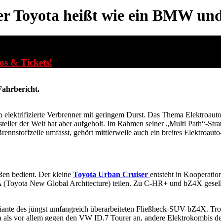
er Toyota heißt wie ein BMW und
fos & Tickets!
ahrbericht.
so elektrifizierte Verbrenner mit geringem Durst. Das Thema Elektroau
ler der Welt hat aber aufgeholt. Im Rahmen seiner „Multi Path“-Strate
ennstoffzelle umfasst, gehört mittlerweile auch ein breites Elektroaut
ßen bedient. Der kleine
Toyota Urban Cruiser
entsteht in Kooperatio
A (Toyota New Global Architecture) teilen. Zu C-HR+ und bZ4X gesell
riante des jüngst umfangreich überarbeiteten Fließheck-SUV bZ4X. Tro
yota als vor allem gegen den VW ID.7 Tourer an, andere Elektrokombis