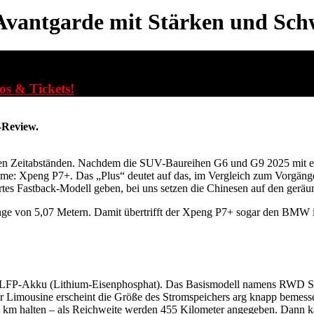
vantgarde mit Stärken und Sc
fos & Tickets!
-Review.
zen Zeitabständen. Nachdem die SUV-Baureihen G6 und G9 2025 mit ein
ame: Xpeng P7+. Das „Plus“ deutet auf das, im Vergleich zum Vorgäng
iertes Fastback-Modell geben, bei uns setzen die Chinesen auf den gerä
Länge von 5,07 Metern. Damit übertrifft der Xpeng P7+ sogar den BMW
-LFP-Akku (Lithium-Eisenphosphat). Das Basismodell namens RWD St
r Limousine erscheint die Größe des Stromspeichers arg knapp bemesse
km halten – als Reichweite werden 455 Kilometer angegeben. Dann k