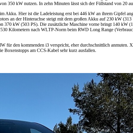
von 350 kW nutzen. In zehn Minuten lässt sich der Füllstand von 20 au
im Akku. Hier ist die Ladeleistung erst bei 446 kW an ihrem Gipfel 
motors an der Hinterachse steigt mit dem großen Akku auf 230 kW (313
n 370 kW (503 PS). Die zusätzliche Maschine vorne bringt 140 kW (19
att 530 Kilometern nach WLTP-Norm beim RWD Long Range (Verbrauch:
MW für den kommenden i3 verspricht, eher durchschnittlich anmuten. X
 die Boxenstopps am CCS-Kabel sehr kurz ausfallen.