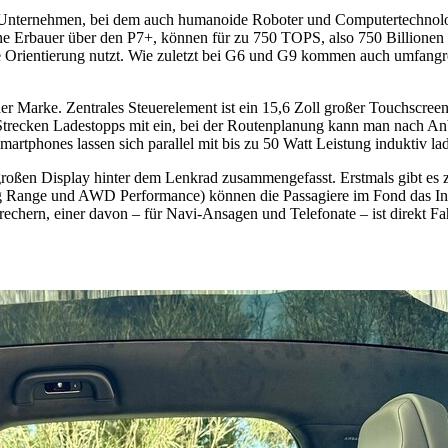
Tech-Unternehmen, bei dem auch humanoide Roboter und Computertechno
 seine Erbauer über den P7+, können für zu 750 TOPS, also 750 Billio
die Orientierung nutzt. Wie zuletzt bei G6 und G9 kommen auch umfangr
er Marke. Zentrales Steuerelement ist ein 15,6 Zoll großer Touchscreen
trecken Ladestopps mit ein, bei der Routenplanung kann man nach Anb
tphones lassen sich parallel mit bis zu 50 Watt Leistung induktiv la
 großen Display hinter dem Lenkrad zusammengefasst. Erstmals gibt es 
 Range und AWD Performance) können die Passagiere im Fond das Infot
hern, einer davon – für Navi-Ansagen und Telefonate – ist direkt Fahre