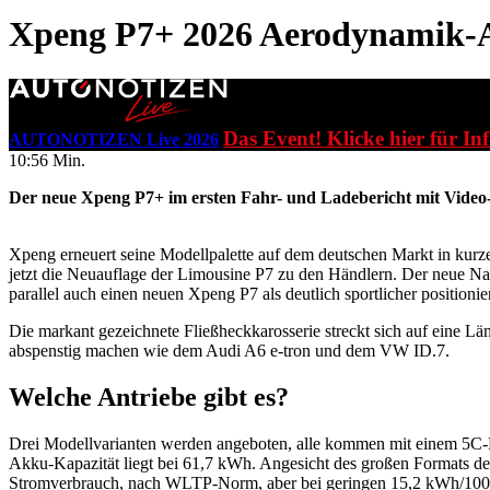
Xpeng P7+ 2026
Aerodynamik-A
Das Event! Klicke hier für In
AUTONOTIZEN Live 2026
10:56 Min.
Der neue Xpeng P7+ im ersten Fahr- und Ladebericht mit Video
Xpeng erneuert seine Modellpalette auf dem deutschen Markt in kur
jetzt die Neuauflage der Limousine P7 zu den Händlern. Der neue N
parallel auch einen neuen Xpeng P7 als deutlich sportlicher position
Die markant gezeichnete Fließheckkarosserie streckt sich auf eine 
abspenstig machen wie dem Audi A6 e-tron und dem VW ID.7.
Welche Antriebe gibt es?
Drei Modellvarianten werden angeboten, alle kommen mit einem 5C
Akku-Kapazität liegt bei 61,7 kWh. Angesicht des großen Formats de
Stromverbrauch, nach WLTP-Norm, aber bei geringen 15,2 kWh/100 