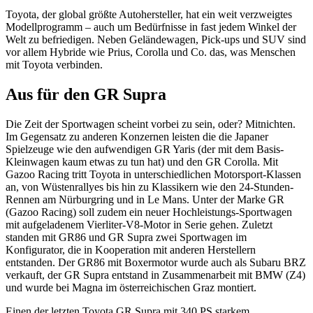
Toyota, der global größte Autohersteller, hat ein weit verzweigtes
Modellprogramm – auch um Bedürfnisse in fast jedem Winkel der
Welt zu befriedigen. Neben Geländewagen, Pick-ups und SUV sind
vor allem Hybride wie Prius, Corolla und Co. das, was Menschen
mit Toyota verbinden.
Aus für den GR Supra
Die Zeit der Sportwagen scheint vorbei zu sein, oder? Mitnichten.
Im Gegensatz zu anderen Konzernen leisten die die Japaner
Spielzeuge wie den aufwendigen GR Yaris (der mit dem Basis-
Kleinwagen kaum etwas zu tun hat) und den GR Corolla. Mit
Gazoo Racing tritt Toyota in unterschiedlichen Motorsport-Klassen
an, von Wüstenrallyes bis hin zu Klassikern wie den 24-Stunden-
Rennen am Nürburgring und in Le Mans. Unter der Marke GR
(Gazoo Racing) soll zudem ein neuer Hochleistungs-Sportwagen
mit aufgeladenem Vierliter-V8-Motor in Serie gehen. Zuletzt
standen mit GR86 und GR Supra zwei Sportwagen im
Konfigurator, die in Kooperation mit anderen Herstellern
entstanden. Der GR86 mit Boxermotor wurde auch als Subaru BRZ
verkauft, der GR Supra entstand in Zusammenarbeit mit BMW (Z4)
und wurde bei Magna im österreichischen Graz montiert.
Einen der letzten Toyota GR Supra mit 340 PS starkem