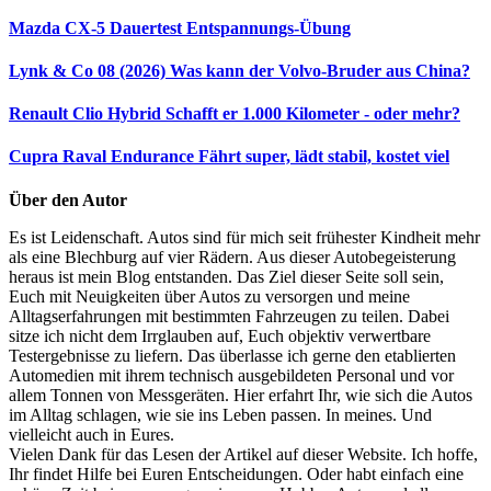
Mazda CX-5 Dauertest
Entspannungs-Übung
Lynk & Co 08 (2026)
Was kann der Volvo-Bruder aus China?
Renault Clio Hybrid
Schafft er 1.000 Kilometer - oder mehr?
Cupra Raval Endurance
Fährt super, lädt stabil, kostet viel
Über den Autor
Es ist Leidenschaft. Autos sind für mich seit frühester Kindheit mehr
als eine Blechburg auf vier Rädern. Aus dieser Autobegeisterung
heraus ist mein Blog entstanden. Das Ziel dieser Seite soll sein,
Euch mit Neuigkeiten über Autos zu versorgen und meine
Alltagserfahrungen mit bestimmten Fahrzeugen zu teilen. Dabei
sitze ich nicht dem Irrglauben auf, Euch objektiv verwertbare
Testergebnisse zu liefern. Das überlasse ich gerne den etablierten
Automedien mit ihrem technisch ausgebildeten Personal und vor
allem Tonnen von Messgeräten. Hier erfahrt Ihr, wie sich die Autos
im Alltag schlagen, wie sie ins Leben passen. In meines. Und
vielleicht auch in Eures.
Vielen Dank für das Lesen der Artikel auf dieser Website. Ich hoffe,
Ihr findet Hilfe bei Euren Entscheidungen. Oder habt einfach eine