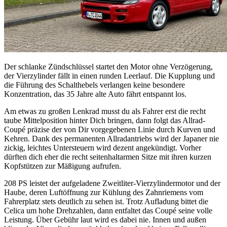
Der schlanke Zündschlüssel startet den Motor ohne Verzögerung,
der Vierzylinder fällt in einen runden Leerlauf. Die Kupplung und
die Führung des Schalthebels verlangen keine besondere
Konzentration, das 35 Jahre alte Auto fährt entspannt los.
Am etwas zu großen Lenkrad musst du als Fahrer erst die recht
taube Mittelposition hinter Dich bringen, dann folgt das Allrad-
Coupé präzise der von Dir vorgegebenen Linie durch Kurven und
Kehren. Dank des permanenten Allradantriebs wird der Japaner nie
zickig, leichtes Untersteuern wird dezent angekündigt. Vorher
dürften dich eher die recht seitenhaltarmen Sitze mit ihren kurzen
Kopfstützen zur Mäßigung aufrufen.
208 PS leistet der aufgeladene Zweitliter-Vierzylindermotor und der
Haube, deren Luftöffnung zur Kühlung des Zahnriemens vom
Fahrerplatz stets deutlich zu sehen ist. Trotz Aufladung bittet die
Celica um hohe Drehzahlen, dann entfaltet das Coupé seine volle
Leistung. Über Gebühr laut wird es dabei nie. Innen und außen