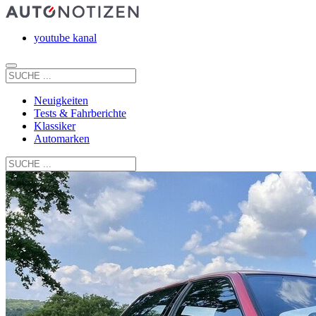
youtube kanal
Neuigkeiten
Tests & Fahrberichte
Klassiker
Automarken