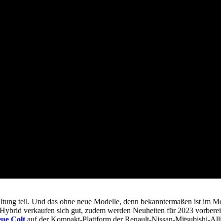
tung teil. Und das ohne neue Modelle, denn bekanntermaßen ist im Mo
n Hybrid verkaufen sich gut, zudem werden Neuheiten für 2023 vorberei
eue Colt
auf der Kompakt-Plattform der Renault-Nissan-Mitsubishi-All