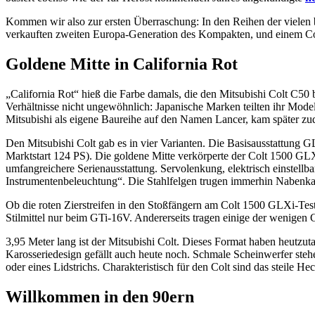
Kommen wir also zur ersten Überraschung: In den Reihen der vielen 
verkauften zweiten Europa-Generation des Kompakten, und einem Colt 
Goldene Mitte in California Rot
„California Rot“ hieß die Farbe damals, die den Mitsubishi Colt C50
Verhältnisse nicht ungewöhnlich: Japanische Marken teilten ihr Model
Mitsubishi als eigene Baureihe auf den Namen Lancer, kam später z
Den Mitsubishi Colt gab es in vier Varianten. Die Basisausstattung 
Marktstart 124 PS). Die goldene Mitte verkörperte der Colt 1500 GLX
umfangreichere Serienausstattung. Servolenkung, elektrisch einstel
Instrumentenbeleuchtung“. Die Stahlfelgen trugen immerhin Nabenk
Ob die roten Zierstreifen in den Stoßfängern am Colt 1500 GLXi-Testw
Stilmittel nur beim GTi-16V. Andererseits tragen einige der wenige
3,95 Meter lang ist der Mitsubishi Colt. Dieses Format haben heutzut
Karosseriedesign gefällt auch heute noch. Schmale Scheinwerfer stehe
oder eines Lidstrichs. Charakteristisch für den Colt sind das steile He
Willkommen in den 90ern