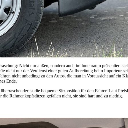
berraschung: Nicht nur außen, sondern auch im Innenraum präsentiert s
e nicht nur der Verdienst einer guten Aufbereitung beim Importeur sei
-Jahren nicht unbedingt zu den Autos, die man in Voraussicht auf ein 
ähes Ende.
überraschender ist die bequeme Sitzposition für den Fahrer. Laut Prei
 die Rahmenkopfstützen gefallen nicht, sie sind hart und zu niedrig.