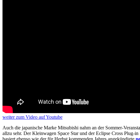
weiter
zum Video
auf Youtube
Auch die japanische Marke Mitsubishi nahm an der Sommer-Veranstal
allzu sehr. Der Kleinwagen Space Star und der Eclipse Cross Plug-i
basiert ebenso wie der für Herbst kommenden Jahres angekündigte
n