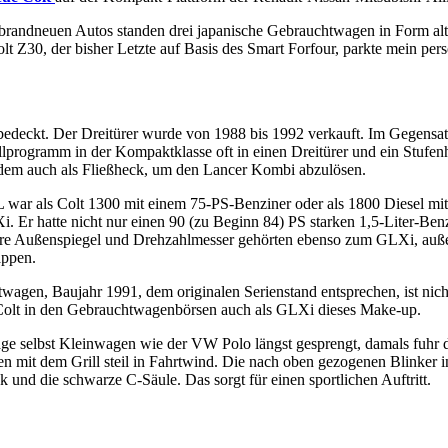
brandneuen Autos standen drei japanische Gebrauchtwagen in Form alt
Z30, der bisher Letzte auf Basis des Smart Forfour, parkte mein pers
 bedeckt. Der Dreitürer wurde von 1988 bis 1992 verkauft. Im Gegensat
lprogramm in der Kompaktklasse oft in einen Dreitürer und ein Stufenh
udem auch als Fließheck, um den Lancer Kombi abzulösen.
GL war als Colt 1300 mit einem 75-PS-Benziner oder als 1800 Diesel m
i. Er hatte nicht nur einen 90 (zu Beginn 84) PS starken 1,5-Liter-Be
lbare Außenspiegel und Drehzahlmesser gehörten ebenso zum GLXi, auße
appen.
agen, Baujahr 1991, dem originalen Serienstand entsprechen, ist nicht 
n Colt in den Gebrauchtwagenbörsen auch als GLXi dieses Make-up.
age selbst Kleinwagen wie der VW Polo längst gesprengt, damals fuhr d
n mit dem Grill steil in Fahrtwind. Die nach oben gezogenen Blinker i
ck und die schwarze C-Säule. Das sorgt für einen sportlichen Auftritt.