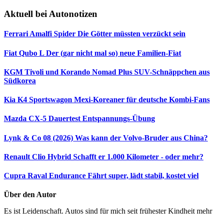
Aktuell bei Autonotizen
Ferrari Amalfi Spider
Die Götter müssten verzückt sein
Fiat Qubo L
Der (gar nicht mal so) neue Familien-Fiat
KGM Tivoli und Korando Nomad Plus
SUV-Schnäppchen aus
Südkorea
Kia K4 Sportswagon
Mexi-Koreaner für deutsche Kombi-Fans
Mazda CX-5 Dauertest
Entspannungs-Übung
Lynk & Co 08 (2026)
Was kann der Volvo-Bruder aus China?
Renault Clio Hybrid
Schafft er 1.000 Kilometer - oder mehr?
Cupra Raval Endurance
Fährt super, lädt stabil, kostet viel
Über den Autor
Es ist Leidenschaft. Autos sind für mich seit frühester Kindheit mehr