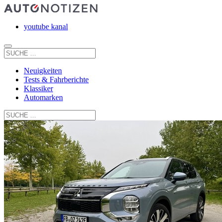
youtube kanal
Neuigkeiten
Tests & Fahrberichte
Klassiker
Automarken