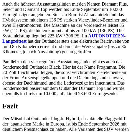
Auch die höheren Ausstattungslinien mit den Namen Diamant Plus,
Select und Diamant Top werden bis Ende September um 10.000
Euro günstiger angeboten. Stets an Bord ist Allradantrieb und das
Hybridsystem mit einem 136 PS starken Vierzylinder-Benziner und
zwei Elektromotoren. Die Maschine an der Vorderachse leistet 85
kW (115 PS), die hinten kommt auf bis zu 100 kW (136 PS). Die
Systemleistung liegt bei 225 kW / 306 PS. Im
AUTONOTIZEN-
Langzeittest
hat der Outlander stets eine elektrische Reichweite von
rund 85 Kilometern erreicht und damit die Werksangabe (bis zu 86
Kilometer, je nach Ausstattung) genau getroffen.
Parallel zu den vier regulären Ausstattungslinien gibt es auch das
Sondermodell Outlander Black. Hier ist der Name Programm. Die
20-Zoll-Leichtmetallfelgen, die sonst verchromten Zierelemente an
der Front, Außenspiegelkappen und die Dachreling sind schwarz,
ebenso der Dachhimmel und die Lederbezüge im Innenraum. Das
Sondermodell basiert auf dem Outlander Diamant Top und wurde
ebenfalls im Preis um 10.000 auf aktuell 53.690 Euro gesenkt.
Fazit
Der Mitsubishi Outlander Plug-in Hybrid, das aktuelle Flaggschiff
der japanischen Marke in Europa, ist bis Ende September 2026 mit
deutlichem Preisnachlass zu haben. Alle Varianten des SUV werden