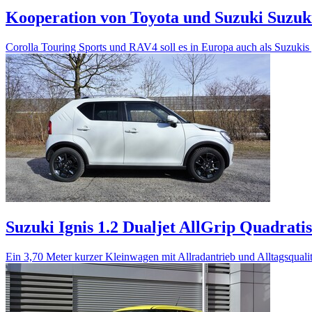
Kooperation von Toyota und Suzuki
Suzuk
Corolla Touring Sports und RAV4 soll es in Europa auch als Suzukis
Suzuki Ignis 1.2 Dualjet AllGrip
Quadratis
Ein 3,70 Meter kurzer Kleinwagen mit Allradantrieb und Alltagsqualit