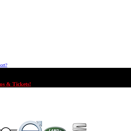
ort?
fos & Tickets!