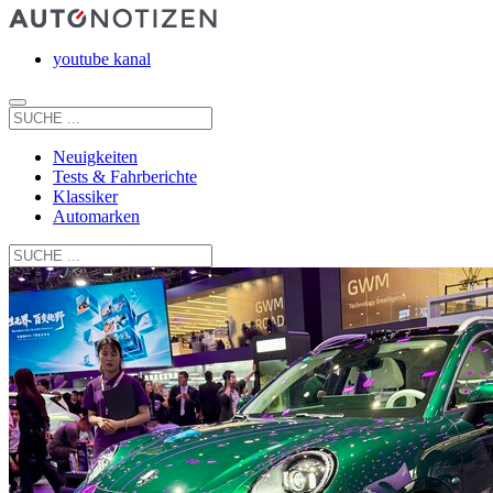
youtube kanal
Neuigkeiten
Tests & Fahrberichte
Klassiker
Automarken