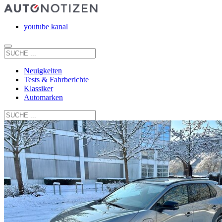
youtube kanal
Neuigkeiten
Tests & Fahrberichte
Klassiker
Automarken