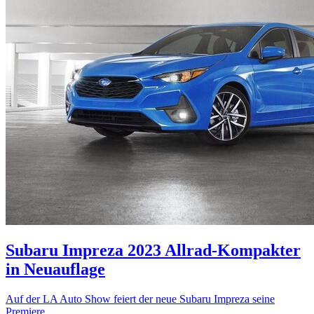
Subaru Impreza 2023
Allrad-Kompakter
in Neuauflage
Auf der LA Auto Show feiert der neue Subaru Impreza seine
Premiere.