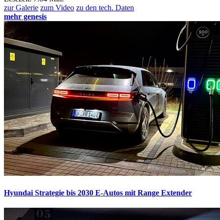
zur Galerie
zum Video
zu den tech. Daten
mehr genesis
Hyundai Strategie bis 2030
E-Autos mit Range Extender