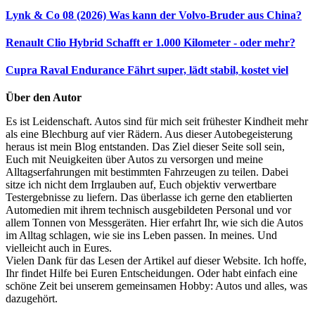
Lynk & Co 08 (2026)
Was kann der Volvo-Bruder aus China?
Renault Clio Hybrid
Schafft er 1.000 Kilometer - oder mehr?
Cupra Raval Endurance
Fährt super, lädt stabil, kostet viel
Über den Autor
Es ist Leidenschaft. Autos sind für mich seit frühester Kindheit mehr
als eine Blechburg auf vier Rädern. Aus dieser Autobegeisterung
heraus ist mein Blog entstanden. Das Ziel dieser Seite soll sein,
Euch mit Neuigkeiten über Autos zu versorgen und meine
Alltagserfahrungen mit bestimmten Fahrzeugen zu teilen. Dabei
sitze ich nicht dem Irrglauben auf, Euch objektiv verwertbare
Testergebnisse zu liefern. Das überlasse ich gerne den etablierten
Automedien mit ihrem technisch ausgebildeten Personal und vor
allem Tonnen von Messgeräten. Hier erfahrt Ihr, wie sich die Autos
im Alltag schlagen, wie sie ins Leben passen. In meines. Und
vielleicht auch in Eures.
Vielen Dank für das Lesen der Artikel auf dieser Website. Ich hoffe,
Ihr findet Hilfe bei Euren Entscheidungen. Oder habt einfach eine
schöne Zeit bei unserem gemeinsamen Hobby: Autos und alles, was
dazugehört.