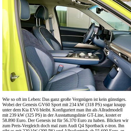
Wie so oft im Leben: Das ganz große Vergnügen ist kein günstiges.
Wobei der Genesis GV60 Sport mit 234 kW (318 PS) sogar knapp
unter dem Kia EV6 bleibt. Konfiguriert man ihn als Allradmodell
mit 239 kW (325 PS) in der Ausstattungslinie GT-Line, kostet er
58.890 Euro. Der Genesis ist für 56.370 Euro zu haben. Blicken wir
zum Preis-Vergleich doch mal zum Audi Q4 Sportback e-tron. Ihn
gibt es mit 220 kW (299 PS) und Allradantrieb ab 55.600 Euro, er