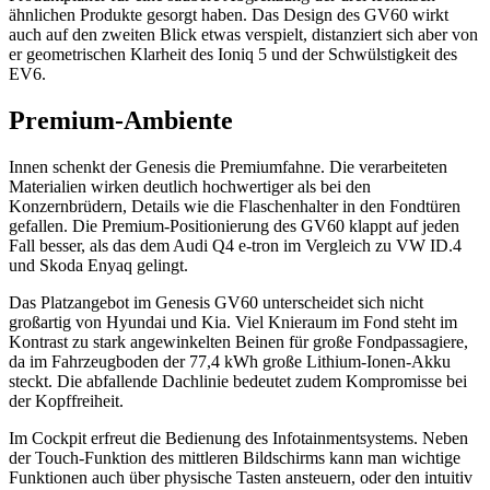
ähnlichen Produkte gesorgt haben. Das Design des GV60 wirkt
auch auf den zweiten Blick etwas verspielt, distanziert sich aber von
er geometrischen Klarheit des Ioniq 5 und der Schwülstigkeit des
EV6.
Premium-Ambiente
Innen schenkt der Genesis die Premiumfahne. Die verarbeiteten
Materialien wirken deutlich hochwertiger als bei den
Konzernbrüdern, Details wie die Flaschenhalter in den Fondtüren
gefallen. Die Premium-Positionierung des GV60 klappt auf jeden
Fall besser, als das dem Audi Q4 e-tron im Vergleich zu VW ID.4
und Skoda Enyaq gelingt.
Das Platzangebot im Genesis GV60 unterscheidet sich nicht
großartig von Hyundai und Kia. Viel Knieraum im Fond steht im
Kontrast zu stark angewinkelten Beinen für große Fondpassagiere,
da im Fahrzeugboden der 77,4 kWh große Lithium-Ionen-Akku
steckt. Die abfallende Dachlinie bedeutet zudem Kompromisse bei
der Kopffreiheit.
Im Cockpit erfreut die Bedienung des Infotainmentsystems. Neben
der Touch-Funktion des mittleren Bildschirms kann man wichtige
Funktionen auch über physische Tasten ansteuern, oder den intuitiv