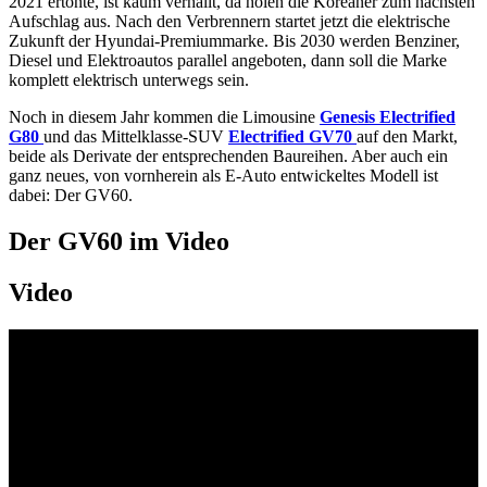
2021 ertönte, ist kaum verhallt, da holen die Koreaner zum nächsten
Aufschlag aus. Nach den Verbrennern startet jetzt die elektrische
Zukunft der Hyundai-Premiummarke. Bis 2030 werden Benziner,
Diesel und Elektroautos parallel angeboten, dann soll die Marke
komplett elektrisch unterwegs sein.
Noch in diesem Jahr kommen die Limousine
Genesis Electrified
G80
und das Mittelklasse-SUV
Electrified GV70
auf den Markt,
beide als Derivate der entsprechenden Baureihen. Aber auch ein
ganz neues, von vornherein als E-Auto entwickeltes Modell ist
dabei: Der GV60.
Der GV60 im Video
Video