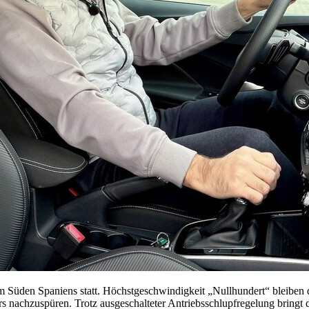
 Süden Spaniens statt. Höchstgeschwindigkeit „Nullhundert“ bleiben 
s nachzuspüren. Trotz ausgeschalteter Antriebsschlupfregelung bringt d