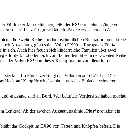
er Fünfmeter-Marke bleiben, reißt der EX90 mit einer Länge von
tern schafft Platz für große Batterie-Pakete zwischen den Achsen.
ietet die zweite Reihe nur durchschnittlichen Beinraum. Innenbreite
nach Ausstattung gibt es den Volvo EX90 in Europa als Fünf-
e in sich. Auch hier freuen sich kinderreiche Familien über zwei
 erfordert, trotz der nach vorn fahrenden Sitze in der zweiten Reihe,
 ist der Volvo EX90 in dieser Konfiguration vor allem für den
n stecken. Im Fünfsitzer steigt das Volumen auf 662 Liter. Die
h das Heck auf Knopfdruck absenken, was das Einladen schwerer
g und -massage sind an Bord. Wer belüftete Vordersitze haben möchte,
m Lenkrad. Ab der zweiten Ausstattungslinie „Plus“ projiziert ein
e bleibt das Cockpit im EX90 von Tasten und Knöpfen befreit. Die