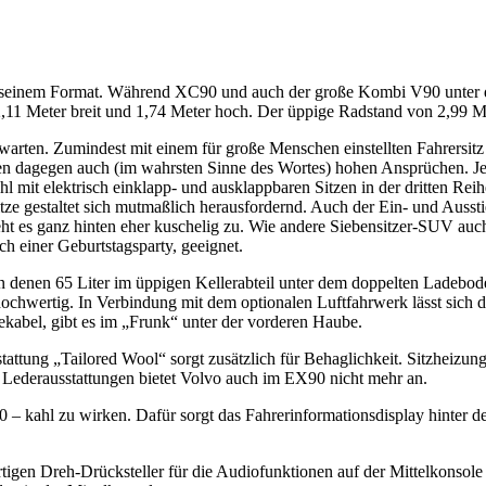
it seinem Format. Während XC90 und auch der große Kombi V90 unter d
2,11 Meter breit und 1,74 Meter hoch. Der üppige Radstand von 2,99 Me
ten. Zumindest mit einem für große Menschen einstellten Fahrersitz b
n dagegen auch (im wahrsten Sinne des Wortes) hohen Ansprüchen. Je 
l mit elektrisch einklapp- und ausklappbaren Sitzen in der dritten Reih
ze gestaltet sich mutmaßlich herausfordernd. Auch der Ein- und Ausstieg
ht es ganz hinten eher kuschelig zu. Wie andere Siebensitzer-SUV auch
ch einer Geburtstagsparty, geeignet.
n denen 65 Liter im üppigen Kellerabteil unter dem doppelten Ladebode
 hochwertig. In Verbindung mit dem optionalen Luftfahrwerk lässt sic
dekabel, gibt es im „Frunk“ unter der vorderen Haube.
tattung „Tailored Wool“ sorgt zusätzlich für Behaglichkeit. Sitzheizun
. Lederausstattungen bietet Volvo auch im EX90 nicht mehr an.
0 – kahl zu wirken. Dafür sorgt das Fahrerinformationsdisplay hinter de
tigen Dreh-Drücksteller für die Audiofunktionen auf der Mittelkonsol