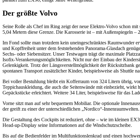
Der größte Volvo
Seine Rolle als Chef im Ring zeigt der neue Elektro-Volvo schon m
5,04 Metern diese Grenze. Die Karosserie ist – mit Außenspiegeln – 
Im Fond sollte man trotzdem kein uneingeschränktes Raumwunder erwar
und Kopffreiheit unter dem feststehenden Panorama-Glasdach genüge
Sechs- oder Siebensitzer. Unser Testwagen trägt die maximale Platzzah
Isofix-Verankerungsmöglichkeiten. Nicht nur der Einbau der Kindersit
Gelenkigkeit. Trotz der Längsverstellmöglichkeit der Rücksitzbank ge
spontanen Transport zusätzlicher Kinder, beispielsweise als Shuttle na
Bei voller Bestuhlung bleibt ein Kofferraum von 324 Litern übrig, vo
Teppichauskleidung, die auch die Seitenwände mit einbezieht, wirkt
Gepäckstücke erleichtert. Weitere 34 Liter, beispielsweise für das La
Vorne sitzt man auf sehr bequemem Mobiliar. Die optionale Innenauss
der greift zu einer der unterschiedlichen „Nordico“-Innenraumwelten
Die Gestaltung des Cockpits ist reduziert, ohne – wie im kleinen EX3
Head-up-Display seine Informationen auf die Windschutzscheibe.
Bis auf die Bedienfelder im Multifunktionslenkrad und einen hochwer