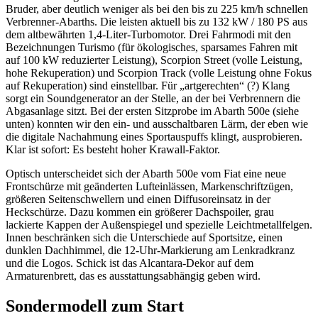
Bruder, aber deutlich weniger als bei den bis zu 225 km/h schnellen
Verbrenner-Abarths. Die leisten aktuell bis zu 132 kW / 180 PS aus
dem altbewährten 1,4-Liter-Turbomotor. Drei Fahrmodi mit den
Bezeichnungen Turismo (für ökologisches, sparsames Fahren mit
auf 100 kW reduzierter Leistung), Scorpion Street (volle Leistung,
hohe Rekuperation) und Scorpion Track (volle Leistung ohne Fokus
auf Rekuperation) sind einstellbar. Für „artgerechten“ (?) Klang
sorgt ein Soundgenerator an der Stelle, an der bei Verbrennern die
Abgasanlage sitzt. Bei der ersten Sitzprobe im Abarth 500e (siehe
unten) konnten wir den ein- und ausschaltbaren Lärm, der eben wie
die digitale Nachahmung eines Sportauspuffs klingt, ausprobieren.
Klar ist sofort: Es besteht hoher Krawall-Faktor.
Optisch unterscheidet sich der Abarth 500e vom Fiat eine neue
Frontschürze mit geänderten Lufteinlässen, Markenschriftzügen,
größeren Seitenschwellern und einen Diffusoreinsatz in der
Heckschürze. Dazu kommen ein größerer Dachspoiler, grau
lackierte Kappen der Außenspiegel und spezielle Leichtmetallfelgen.
Innen beschränken sich die Unterschiede auf Sportsitze, einen
dunklen Dachhimmel, die 12-Uhr-Markierung am Lenkradkranz
und die Logos. Schick ist das Alcantara-Dekor auf dem
Armaturenbrett, das es ausstattungsabhängig geben wird.
Sondermodell zum Start