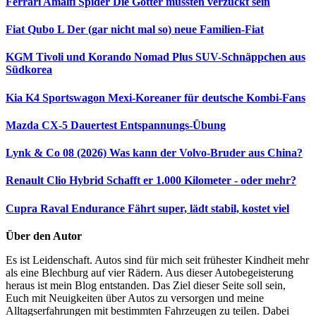
Ferrari Amalfi Spider
Die Götter müssten verzückt sein
Fiat Qubo L
Der (gar nicht mal so) neue Familien-Fiat
KGM Tivoli und Korando Nomad Plus
SUV-Schnäppchen aus
Südkorea
Kia K4 Sportswagon
Mexi-Koreaner für deutsche Kombi-Fans
Mazda CX-5 Dauertest
Entspannungs-Übung
Lynk & Co 08 (2026)
Was kann der Volvo-Bruder aus China?
Renault Clio Hybrid
Schafft er 1.000 Kilometer - oder mehr?
Cupra Raval Endurance
Fährt super, lädt stabil, kostet viel
Über den Autor
Es ist Leidenschaft. Autos sind für mich seit frühester Kindheit mehr
als eine Blechburg auf vier Rädern. Aus dieser Autobegeisterung
heraus ist mein Blog entstanden. Das Ziel dieser Seite soll sein,
Euch mit Neuigkeiten über Autos zu versorgen und meine
Alltagserfahrungen mit bestimmten Fahrzeugen zu teilen. Dabei