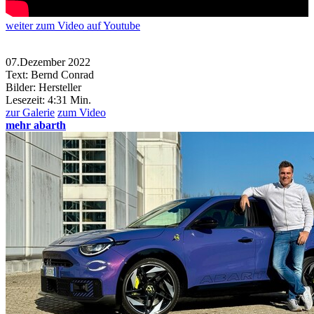
weiter
zum Video
auf Youtube
07.Dezember 2022
Text: Bernd Conrad
Bilder: Hersteller
Lesezeit:
4:31 Min.
zur Galerie
zum Video
mehr abarth