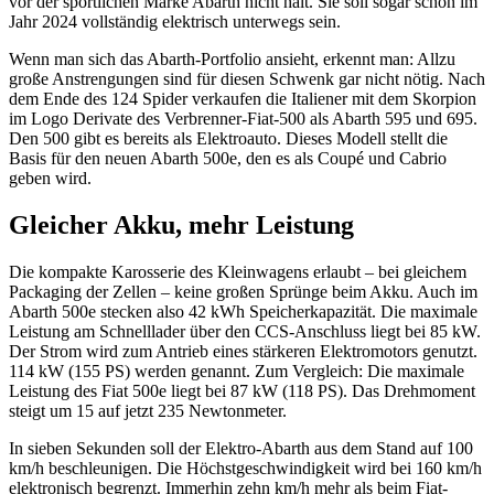
vor der sportlichen Marke Abarth nicht halt. Sie soll sogar schon im
Jahr 2024 vollständig elektrisch unterwegs sein.
Wenn man sich das Abarth-Portfolio ansieht, erkennt man: Allzu
große Anstrengungen sind für diesen Schwenk gar nicht nötig. Nach
dem Ende des 124 Spider verkaufen die Italiener mit dem Skorpion
im Logo Derivate des Verbrenner-Fiat-500 als Abarth 595 und 695.
Den 500 gibt es bereits als Elektroauto. Dieses Modell stellt die
Basis für den neuen Abarth 500e, den es als Coupé und Cabrio
geben wird.
Gleicher Akku, mehr Leistung
Die kompakte Karosserie des Kleinwagens erlaubt – bei gleichem
Packaging der Zellen – keine großen Sprünge beim Akku. Auch im
Abarth 500e stecken also 42 kWh Speicherkapazität. Die maximale
Leistung am Schnelllader über den CCS-Anschluss liegt bei 85 kW.
Der Strom wird zum Antrieb eines stärkeren Elektromotors genutzt.
114 kW (155 PS) werden genannt. Zum Vergleich: Die maximale
Leistung des Fiat 500e liegt bei 87 kW (118 PS). Das Drehmoment
steigt um 15 auf jetzt 235 Newtonmeter.
In sieben Sekunden soll der Elektro-Abarth aus dem Stand auf 100
km/h beschleunigen. Die Höchstgeschwindigkeit wird bei 160 km/h
elektronisch begrenzt. Immerhin zehn km/h mehr als beim Fiat-