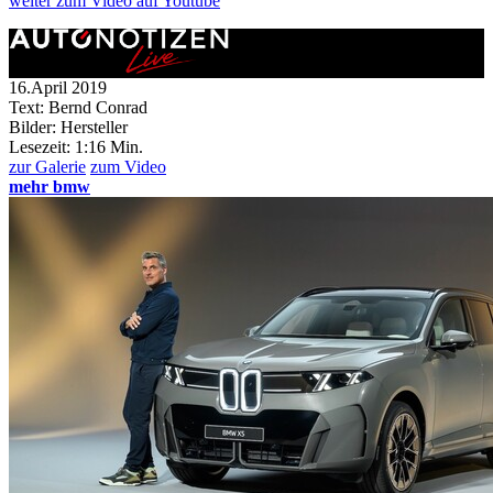
weiter
zum Video
auf Youtube
16.April 2019
Text: Bernd Conrad
Bilder: Hersteller
Lesezeit:
1:16 Min.
zur Galerie
zum Video
mehr bmw