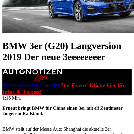
BMW 3er (G20) Langversion
2019
Der neue 3eeeeeeeer
Das Event! Klicke hier für
AUTONOTIZEN Live 2026
Infos & Tickets!
1:16 Min.
Erneut bringt BMW für China einen 3er mit elf Zentimeter
längerem Radstand.
BMW stellt auf der Messe Auto Shanghai die aktuelle 3er