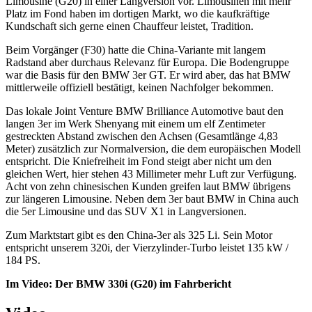
Limousine (G20) in einer Langversion vor. Limousinen mit mehr
Platz im Fond haben im dortigen Markt, wo die kaufkräftige
Kundschaft sich gerne einen Chauffeur leistet, Tradition.
Beim Vorgänger (F30) hatte die China-Variante mit langem
Radstand aber durchaus Relevanz für Europa. Die Bodengruppe
war die Basis für den BMW 3er GT. Er wird aber, das hat BMW
mittlerweile offiziell bestätigt, keinen Nachfolger bekommen.
Das lokale Joint Venture BMW Brilliance Automotive baut den
langen 3er im Werk Shenyang mit einem um elf Zentimeter
gestreckten Abstand zwischen den Achsen (Gesamtlänge 4,83
Meter) zusätzlich zur Normalversion, die dem europäischen Modell
entspricht. Die Kniefreiheit im Fond steigt aber nicht um den
gleichen Wert, hier stehen 43 Millimeter mehr Luft zur Verfügung.
Acht von zehn chinesischen Kunden greifen laut BMW übrigens
zur längeren Limousine. Neben dem 3er baut BMW in China auch
die 5er Limousine und das SUV X1 in Langversionen.
Zum Marktstart gibt es den China-3er als 325 Li. Sein Motor
entspricht unserem 320i, der Vierzylinder-Turbo leistet 135 kW /
184 PS.
Im Video: Der BMW 330i (G20) im Fahrbericht