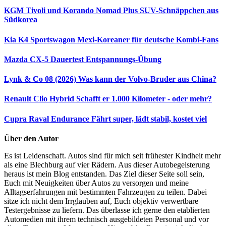
KGM Tivoli und Korando Nomad Plus
SUV-Schnäppchen aus
Südkorea
Kia K4 Sportswagon
Mexi-Koreaner für deutsche Kombi-Fans
Mazda CX-5 Dauertest
Entspannungs-Übung
Lynk & Co 08 (2026)
Was kann der Volvo-Bruder aus China?
Renault Clio Hybrid
Schafft er 1.000 Kilometer - oder mehr?
Cupra Raval Endurance
Fährt super, lädt stabil, kostet viel
Über den Autor
Es ist Leidenschaft. Autos sind für mich seit frühester Kindheit mehr
als eine Blechburg auf vier Rädern. Aus dieser Autobegeisterung
heraus ist mein Blog entstanden. Das Ziel dieser Seite soll sein,
Euch mit Neuigkeiten über Autos zu versorgen und meine
Alltagserfahrungen mit bestimmten Fahrzeugen zu teilen. Dabei
sitze ich nicht dem Irrglauben auf, Euch objektiv verwertbare
Testergebnisse zu liefern. Das überlasse ich gerne den etablierten
Automedien mit ihrem technisch ausgebildeten Personal und vor