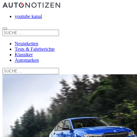
youtube kanal
Neuigkeiten
Tests & Fahrberichte
Klassiker
Automarken