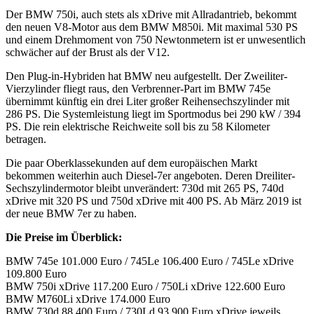
Der BMW 750i, auch stets als xDrive mit Allradantrieb, bekommt
den neuen V8-Motor aus dem BMW M850i. Mit maximal 530 PS
und einem Drehmoment von 750 Newtonmetern ist er unwesentlich
schwächer auf der Brust als der V12.
Den Plug-in-Hybriden hat BMW neu aufgestellt. Der Zweiliter-
Vierzylinder fliegt raus, den Verbrenner-Part im BMW 745e
übernimmt künftig ein drei Liter großer Reihensechszylinder mit
286 PS. Die Systemleistung liegt im Sportmodus bei 290 kW / 394
PS. Die rein elektrische Reichweite soll bis zu 58 Kilometer
betragen.
Die paar Oberklassekunden auf dem europäischen Markt
bekommen weiterhin auch Diesel-7er angeboten. Deren Dreiliter-
Sechszylindermotor bleibt unverändert: 730d mit 265 PS, 740d
xDrive mit 320 PS und 750d xDrive mit 400 PS. Ab März 2019 ist
der neue BMW 7er zu haben.
Die Preise im Überblick:
BMW 745e 101.000 Euro / 745Le 106.400 Euro / 745Le xDrive
109.800 Euro
BMW 750i xDrive 117.200 Euro / 750Li xDrive 122.600 Euro
BMW M760Li xDrive 174.000 Euro
BMW 730d 88.400 Euro / 730Ld 93.900 Euro xDrive jeweils