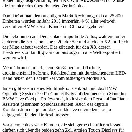
Bedeutungslosigkeit suhlt, feiert BMW in Abwesenheit der Sause
die Premiere des überarbeiteten 7er in China.
Damit trägt man dem wichtigen Markt Rechnung, mit ca. 25.400
Einheiten wurden im Jahr 2018 immerhin 44% aller weltweit
verkauften BMW 7er an Kunden in China ausgeliefert.
Die bekommen aus Deutschland importierte Autos, während unter
anderem die 3er Limousine G20, der 5er und auch der X2 im Reich
der Mitte gebaut werden. Das gilt auch für den X3, dessen
Elektroversion künftig von dort aus sogar in alle Welt exportiert
werden wird.
Mehr Chromschmuck, neue Stoßfänger und flachere,
dreidimensional geformte Rückleuchten mit durchgehendem LED-
Band heben den Facelift-7er vom bisherigen Modell ab.
Innen gibt es ein neues Multifunktionslenkrad, und das BMW
Operating System 7.0 für Connectivity auf dem neuesten Stand im
BMW Live Cockpit Professional, inklusive dem Personal Intelligent
Assistent genannten Sprachassistenten. Auch das digitale
Kombiinstrument gehört dazu, inklusive einem dem Tacho
entgegenlaufenden Drehzahlmesser.
Vor allem chinesische Kunden, die sich gerne chauffieren lassen,
dürften sich über die beiden zehn Zoll großen Touch-Displays für