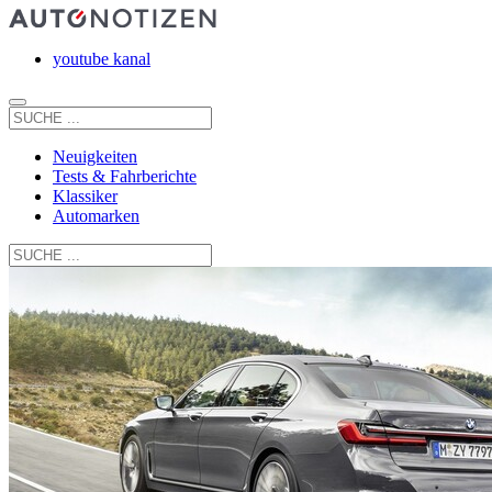
youtube kanal
Neuigkeiten
Tests & Fahrberichte
Klassiker
Automarken