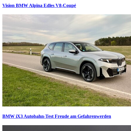
Vision BMW Alpina
Edles V8-Coupé
BMW iX3 Autobahn-Test
Freude am Gefahrenwerden