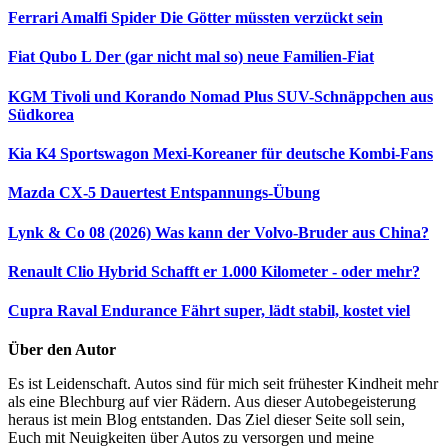
Ferrari Amalfi Spider
Die Götter müssten verzückt sein
Fiat Qubo L
Der (gar nicht mal so) neue Familien-Fiat
KGM Tivoli und Korando Nomad Plus
SUV-Schnäppchen aus
Südkorea
Kia K4 Sportswagon
Mexi-Koreaner für deutsche Kombi-Fans
Mazda CX-5 Dauertest
Entspannungs-Übung
Lynk & Co 08 (2026)
Was kann der Volvo-Bruder aus China?
Renault Clio Hybrid
Schafft er 1.000 Kilometer - oder mehr?
Cupra Raval Endurance
Fährt super, lädt stabil, kostet viel
Über den Autor
Es ist Leidenschaft. Autos sind für mich seit frühester Kindheit mehr
als eine Blechburg auf vier Rädern. Aus dieser Autobegeisterung
heraus ist mein Blog entstanden. Das Ziel dieser Seite soll sein,
Euch mit Neuigkeiten über Autos zu versorgen und meine