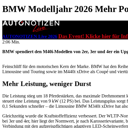
BMW Modelljahr 2026
Mehr Po
Das Event! Klicke hier für In
AUTONOTIZEN Live 2026
2:06 Min.
BMW spendiert den M40i-Modellen von 2er, 3er und 4er ein Up
Feinschliff für den motorischen Kern der Marke. BMW hat den Reihe
Limousine und Touring sowie im M440i xDrive als Coupé und viertü
Mehr Leistung, weniger Durst
Die Leistung stieg um 18 Pferdestärken, das maximale Drehmoment le
steuert eine Leistung von 9 kW (12 PS) bei. Das Leistungsplus sorgt
0,1 Sekunden schneller – die Limousine BMW M340i xDrive hat also
Gleichzeitig wurde die Kraftstoffeffizienz verbessert. Der WLTP-N
bei 3er und 4er, hier liegt der Normwert, je nach Karosserievariante,
Verbindung mit den aufpreispflichtigen adaptiven LED-Scheinwerfern