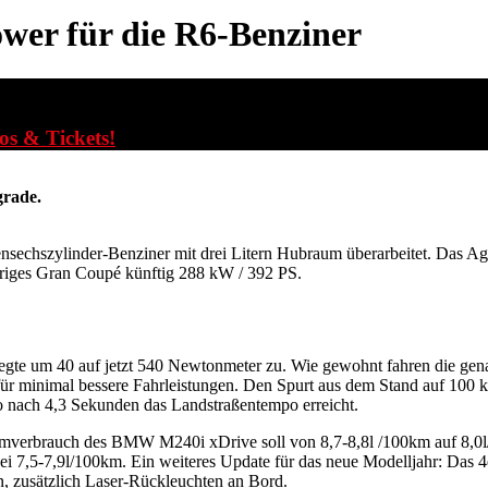
wer für die R6-Benziner
fos & Tickets!
grade.
nsechszylinder-Benziner mit drei Litern Hubraum überarbeitet. Das A
riges Gran Coupé künftig 288 kW / 392 PS.
gte um 40 auf jetzt 540 Newtonmeter zu. Wie gewohnt fahren die gena
 für minimal bessere Fahrleistungen. Den Spurt aus dem Stand auf 100 
 nach 4,3 Sekunden das Landstraßentempo erreicht.
ormverbrauch des BMW M240i xDrive soll von 8,7-8,8l /100km auf 8,0l
 bei 7,5-7,9l/100km. Ein weiteres Update für das neue Modelljahr: Das 
, zusätzlich Laser-Rückleuchten an Bord.