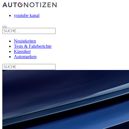
youtube kanal
Neuigkeiten
Tests & Fahrberichte
Klassiker
Automarken