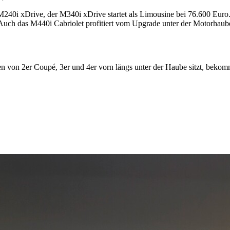
0i xDrive, der M340i xDrive startet als Limousine bei 76.600 Euro. 
uch das M440i Cabriolet profitiert vom Upgrade unter der Motorhaube.
en von 2er Coupé, 3er und 4er vorn längs unter der Haube sitzt, beko