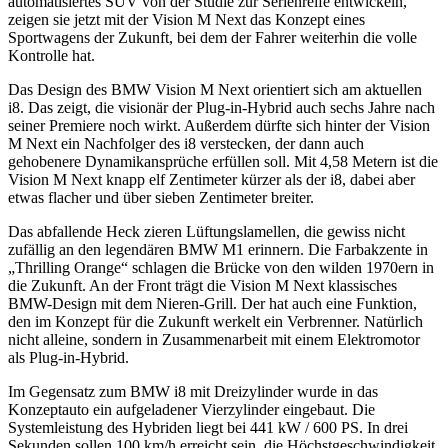
automatisiertes SUV von der Studie zur Serienreife entwickeln,
zeigen sie jetzt mit der Vision M Next das Konzept eines
Sportwagens der Zukunft, bei dem der Fahrer weiterhin die volle
Kontrolle hat.
Das Design des BMW Vision M Next orientiert sich am aktuellen
i8. Das zeigt, die visionär der Plug-in-Hybrid auch sechs Jahre nach
seiner Premiere noch wirkt. Außerdem dürfte sich hinter der Vision
M Next ein Nachfolger des i8 verstecken, der dann auch
gehobenere Dynamikansprüche erfüllen soll. Mit 4,58 Metern ist die
Vision M Next knapp elf Zentimeter kürzer als der i8, dabei aber
etwas flacher und über sieben Zentimeter breiter.
Das abfallende Heck zieren Lüftungslamellen, die gewiss nicht
zufällig an den legendären BMW M1 erinnern. Die Farbakzente in
„Thrilling Orange“ schlagen die Brücke von den wilden 1970ern in
die Zukunft. An der Front trägt die Vision M Next klassisches
BMW-Design mit dem Nieren-Grill. Der hat auch eine Funktion,
den im Konzept für die Zukunft werkelt ein Verbrenner. Natürlich
nicht alleine, sondern in Zusammenarbeit mit einem Elektromotor
als Plug-in-Hybrid.
Im Gegensatz zum BMW i8 mit Dreizylinder wurde in das
Konzeptauto ein aufgeladener Vierzylinder eingebaut. Die
Systemleistung des Hybriden liegt bei 441 kW / 600 PS. In drei
Sekunden sollen 100 km/h erreicht sein, die Höchstgeschwindigkeit