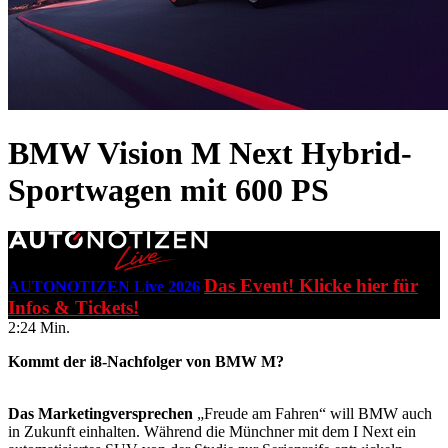
BMW Vision M Next
Hybrid-
Sportwagen mit 600 PS
Das Event! Klicke hier für
AUTONOTIZEN Live 2026
Infos & Tickets!
2:24 Min.
Kommt der i8-Nachfolger von BMW M?
Das Marketingversprechen
„Freude am Fahren“ will BMW auch
in Zukunft einhalten. Während die Münchner mit dem I Next ein