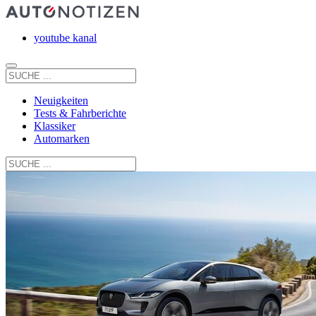
youtube kanal
Neuigkeiten
Tests & Fahrberichte
Klassiker
Automarken