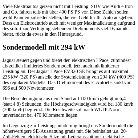
Viele Elektroautos geizen nicht mit Leistung. SUV wie Audi e-tron
und Co. fahren teils mit über 400 PS PS vor. Diese Zahlen sollen
wohl Kunden zufriedenstellen, die viel Geld für Ihr Auto ausgeben.
Dass ein Elektroantrieb auch mit weniger Maximalleistung aufgrund
des sofort zur Verfügung stehenden Drehmoments viel Dynamik
bietet, rückt da etwas in den Hintergrund.
Sondermodell mit 294 kW
Jaguar steuert gegen und bietet den elektrischen I-Pace, zumindest
als zeitlich limitiertes Sondermodell, jetzt auch mit limitierter
Leistung an. Der Jaguar I-Pace EV320 SE bringt es auf maximal
235 kW (320 PS) anstelle der Systemleistung von 294 kW (400 PS)
des regulären Modells. Das Drehmoment des E-Antriebs sinkt von
696 auf 500 Newtonmeter.
Die Beschleunigung aus dem Stand auf 100 km/h gelingt in 6,4
(statt 4,8) Sekunden, die Höchstgeschwindigkeit wird bei 180 km/h
(200 km/h) begrenzt. Die Reichweite soll nach WLTP-Norm
unverändert bei 470 Kilometern liegen.
Im Gegenzug zur Leistungsminderung bringt das Sondermodell die
höherwertigere SE-Ausstattung gratis mit. Sie beinhaltet u.a. 20-
Zoll-Felgen, elektrische Sitze mit Lederausstattung, elektrische