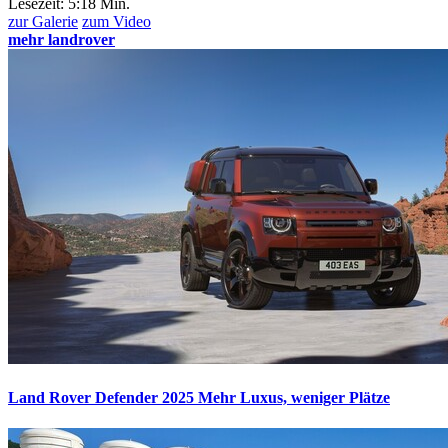
Lesezeit:
5:18 Min.
zur Galerie
zum Video
mehr landrover
Land Rover Defender 2025
Mehr Luxus, weniger Plätze