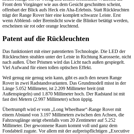
Front dem Vorgänger wie aus dem Gesicht geschnitten scheint,
offenbart der Blick aufs Heck ein Aha-Erlebnis. Statt Rückleuchten
trägt der Range Rover hier eine komplett schwarze Leiste. Erst
wenn Abblend- oder Bremslicht sowie die Blinker betätigt werden,
erscheinen sie rot oder orange leuchtend.
Patent auf die Rückleuchten
Das funktioniert mit einer patentierten Technologie. Die LED der
Rückleuchten strahlen unter der Leiste in Richtung Karosserie, nicht
nach außen. Über Prismen wird das Licht nach außen gespiegelt.
Viel Aufwand für einen tollen optischen Effekt.
Weil genug nie genug sein kann, gibt es auch den neuen Range
Rover in zwei Radstandsvarianten. Das Grundmodell misst in der
Länge 5.052 Millimeter, ist 2.209 Millimeter breit (mit
Außenspiegeln) und 1.870 Millimeter hoch. Der Radstand ist mit
fast drei Metern (2.997 Millimeter) schon üppig.
Übertrumpft wird er vom „Long Wheelbase“-Range Rover mit
einem Abstand von 3.197 Millimetern zwischen den Achsen, die
Fahrzeuglänge steigt ebenfalls vom 20 Zentimeter auf 5.252
Millimeter. Der gewonnene Raum kommt voll und ganz dem
Fondabteil zugute. Vor allem mit der aufpreispflichtigen „Executive