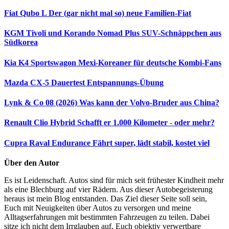
Fiat Qubo L
Der (gar nicht mal so) neue Familien-Fiat
KGM Tivoli und Korando Nomad Plus
SUV-Schnäppchen aus
Südkorea
Kia K4 Sportswagon
Mexi-Koreaner für deutsche Kombi-Fans
Mazda CX-5 Dauertest
Entspannungs-Übung
Lynk & Co 08 (2026)
Was kann der Volvo-Bruder aus China?
Renault Clio Hybrid
Schafft er 1.000 Kilometer - oder mehr?
Cupra Raval Endurance
Fährt super, lädt stabil, kostet viel
Über den Autor
Es ist Leidenschaft. Autos sind für mich seit frühester Kindheit mehr
als eine Blechburg auf vier Rädern. Aus dieser Autobegeisterung
heraus ist mein Blog entstanden. Das Ziel dieser Seite soll sein,
Euch mit Neuigkeiten über Autos zu versorgen und meine
Alltagserfahrungen mit bestimmten Fahrzeugen zu teilen. Dabei
sitze ich nicht dem Irrglauben auf, Euch objektiv verwertbare