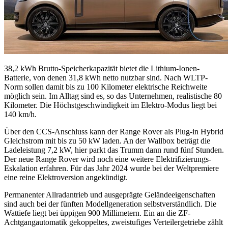
38,2 kWh Brutto-Speicherkapazität bietet die Lithium-Ionen-
Batterie, von denen 31,8 kWh netto nutzbar sind. Nach WLTP-
Norm sollen damit bis zu 100 Kilometer elektrische Reichweite
möglich sein. Im Alltag sind es, so das Unternehmen, realistische 80
Kilometer. Die Höchstgeschwindigkeit im Elektro-Modus liegt bei
140 km/h.
Über den CCS-Anschluss kann der Range Rover als Plug-in Hybrid
Gleichstrom mit bis zu 50 kW laden. An der Wallbox beträgt die
Ladeleistung 7,2 kW, hier parkt das Trumm dann rund fünf Stunden.
Der neue Range Rover wird noch eine weitere Elektrifizierungs-
Eskalation erfahren. Für das Jahr 2024 wurde bei der Weltpremiere
eine reine Elektroversion angekündigt.
Permanenter Allradantrieb und ausgeprägte Geländeeigenschaften
sind auch bei der fünften Modellgeneration selbstverständlich. Die
Wattiefe liegt bei üppigen 900 Millimetern. Ein an die ZF-
Achtgangautomatik gekoppeltes, zweistufiges Verteilergetriebe zählt