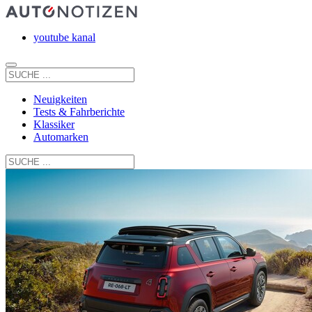
youtube kanal
Neuigkeiten
Tests & Fahrberichte
Klassiker
Automarken