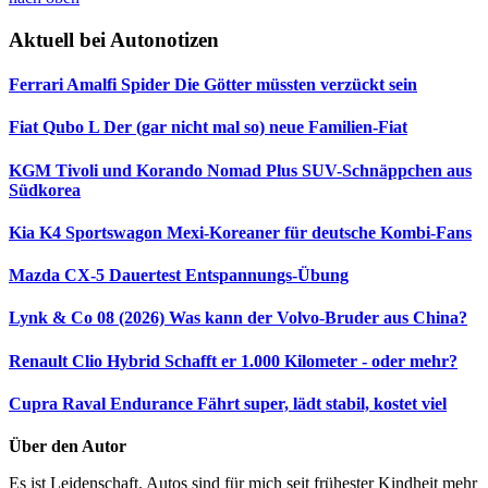
Aktuell bei Autonotizen
Ferrari Amalfi Spider
Die Götter müssten verzückt sein
Fiat Qubo L
Der (gar nicht mal so) neue Familien-Fiat
KGM Tivoli und Korando Nomad Plus
SUV-Schnäppchen aus
Südkorea
Kia K4 Sportswagon
Mexi-Koreaner für deutsche Kombi-Fans
Mazda CX-5 Dauertest
Entspannungs-Übung
Lynk & Co 08 (2026)
Was kann der Volvo-Bruder aus China?
Renault Clio Hybrid
Schafft er 1.000 Kilometer - oder mehr?
Cupra Raval Endurance
Fährt super, lädt stabil, kostet viel
Über den Autor
Es ist Leidenschaft. Autos sind für mich seit frühester Kindheit mehr