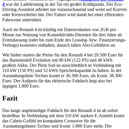
4
war die Ladeleistung in der Tat ein großer Kritikpunkt. Der Eco-
Driving-Assistent arbeitet nur vorausschauend und weist auf Kurven
oder Kreisverkehrs hin. Der Fahrer wird damit bei einer effizienten
Fahrweise unterstützt.
Auch im Renault 4 ist künftig ein Datenvolumen von 2GB pro
Monat zur Nutzung von Konnektivitäts-Diensten für drei Jahre ab
Erstzulassung (oder bis zum Ende des Leasing- bzw. Finanzierungs-
Vertrags) kostenlos enthalten, danach fallen Abo-Gebühren an.
Wie bisher starten die Preise für den Renault 4 bei 29.500 Euro für
das Basismodell Evolution mit 90 kW (122 PS) und 40 kWh
großem Akku. Der Plein Sud ist ausschließlich in Verbindung mit
110 kW (150 PS) und 52 kWh Speicherkapazität zu haben. In der
Ausstattungslinie Techno kostet er 36.300 Euro, als Iconic 38.300
Euro. Der Aufpreis für das elektrische Faltdach liegt also bei
üppigen 1.800 Euro.
Fazit
Das lange angekündigte Faltdach für den Renault 4 ist ab sofort
bestellbar. In Verbindung mit dem 110 kW starken E-Antrieb kostet
das Cabrio-Gefühl im kompakten Crossover für die
Ausstattungslinien Techno und Iconic 1.800 Euro mehr. Der