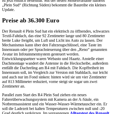
ist jetzt endlich bestellbar. Mit der neuen Modellvariante namens
„Plein Sud“ (Richtung Süden) bekommt die Baureihe ein kleines
Update.
Preise ab 36.300 Euro
Der Renault 4 Plein Sud hat ein elektrisch zu öffnendes, schwarzes
Textil-Faltdach, das eine 92 Zentimeter lange und 80 Zentimeter
breite Luke freigibt, um Luft und Licht ins Auto zu lassen. Der
Mechanismus kann über den Fahrzeugschlüssel, eine Taste im
Innenraum oder per Sprachsteuerung über den „Reno“ genannten
Avatar im Infotainmentsystem gesteuert werden.
Entwicklungspartner waren Webasto und Haartz. Anstelle einer
Dachmontage wandert die Antenne in die Heckscheibe, außerdem
entfällt die Dachreling am R4 mit Faltdach. Die Kopffreiheit im
Innenraum soll, im Vergleich zur Version mit Stahldach, nur leicht
und auch nur im Fond sinken: hinten wird sie um vier Zentimeter
auf 813 Millimeter reduziert, vorne steigt sie sogar um zwei
Zentimeter an.
Parallel zum Start des R4 Plein Sud ziehen ein neues
Fahrerüberwachungssystem mit Kamera an der A-Säule, ein
Notbremsassistent und ein Wasser-Wasser-Wärmetauscher ein. Er
soll die Ladezeit bei kalten Temperaturen zwischen null und -20
Grad deutlich verkürzen. Im vergangenen
Alltagstest des Renault