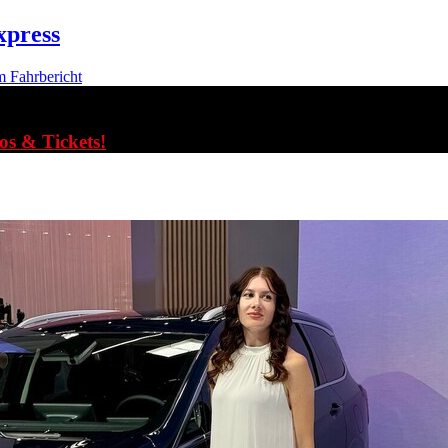
xpress
m Fahrbericht
fos & Tickets!