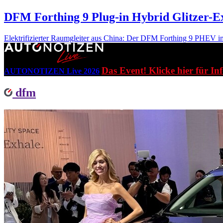
DFM Forthing 9 Plug-in Hybrid
Glitzer-E
Elektrifizierter Raumgleiter aus China: Der DFM Forthing 9 PHEV i
Das Event! Klicke hier für In
AUTONOTIZEN Live 2026
dfm