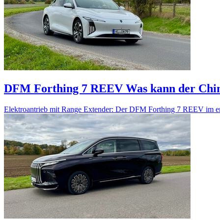
DFM Forthing 7 REEV
Was kann der Chi
Elektroantrieb mit Range Extender: Der DFM Forthing 7 REEV im ers