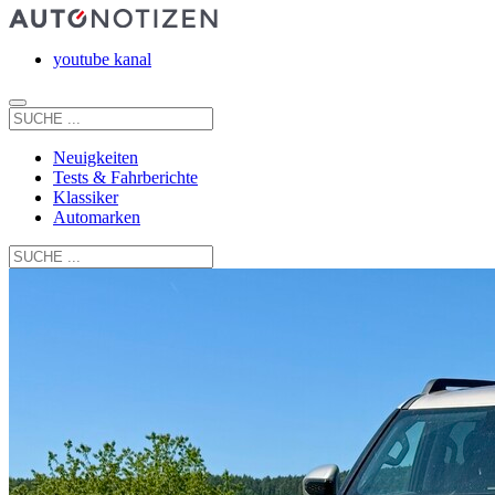
youtube kanal
Neuigkeiten
Tests & Fahrberichte
Klassiker
Automarken