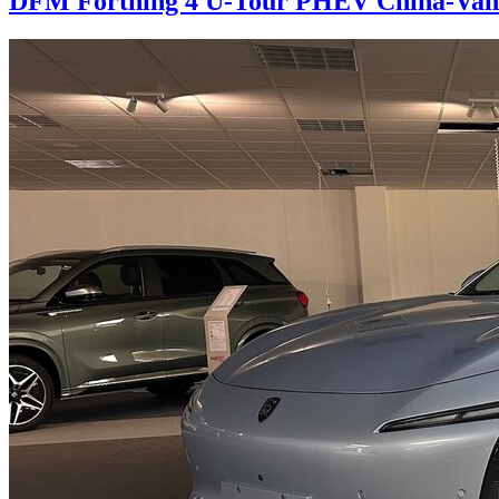
DFM Forthing 4 U-Tour PHEV
China-Van 