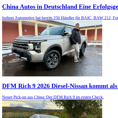
China Autos in Deutschland
Eine Erfolgsge
Indimo Automotive hat bereits 250 Händler für BAIC, BAW 212, Fo
DFM Rich 9 2026
Diesel-Nissan kommt als
Neuer Pick-up aus China: Der DFM Rich 9 im ersten Check.