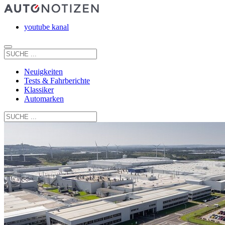
youtube kanal
Neuigkeiten
Tests & Fahrberichte
Klassiker
Automarken