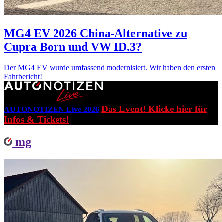
MG4 EV 2026
China-Alternative zu
Cupra Born und VW ID.3?
Der MG4 EV wurde umfassend modernisiert. Wir haben den ersten
Fahrbericht!
Das Event! Klicke hier für
AUTONOTIZEN Live 2026
Infos & Tickets!
mg