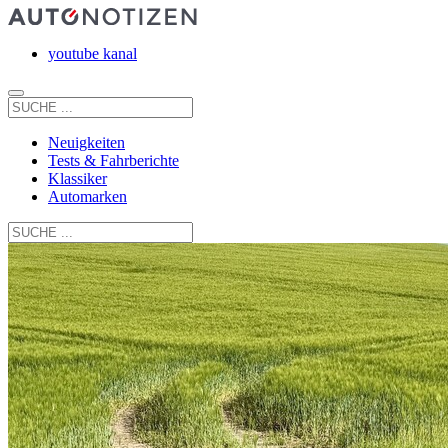
youtube kanal
Neuigkeiten
Tests & Fahrberichte
Klassiker
Automarken