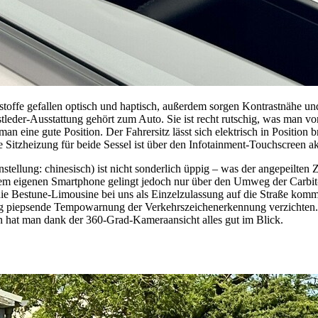
ffe gefallen optisch und haptisch, außerdem sorgen Kontrastnähe und
der-Ausstattung gehört zum Auto. Sie ist recht rutschig, was man vor
n eine gute Position. Der Fahrersitz lässt sich elektrisch in Position b
Sitzheizung für beide Sessel ist über den Infotainment-Touchscreen akt
nstellung: chinesisch) ist nicht sonderlich üppig – was der angepeilte
em eigenen Smartphone gelingt jedoch nur über den Umweg der Carbit
e Bestune-Limousine bei uns als Einzelzulassung auf die Straße kommt. 
ig piepsende Tempowarnung der Verkehrszeichenerkennung verzichten. 
 hat man dank der 360-Grad-Kameraansicht alles gut im Blick.