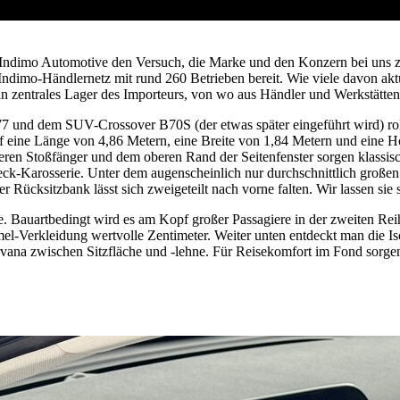
r Indimo Automotive den Versuch, die Marke und den Konzern bei uns zu 
Indimo-Händlernetz mit rund 260 Betrieben bereit. Wie viele davon aktue
n zentrales Lager des Importeurs, von wo aus Händler und Werkstätten 
und dem SUV-Crossover B70S (der etwas später eingeführt wird) roll
Auf eine Länge von 4,86 Metern, eine Breite von 1,84 Metern und eine
en Stoßfänger und dem oberen Rand der Seitenfenster sorgen klassisch
eck-Karosserie. Unter dem augenscheinlich nur durchschnittlich großen
r Rücksitzbank lässt sich zweigeteilt nach vorne falten. Wir lassen sie
e. Bauartbedingt wird es am Kopf großer Passagiere in der zweiten Reih
-Verkleidung wertvolle Zentimeter. Weiter unten entdeckt man die Iso
irvana zwischen Sitzfläche und -lehne. Für Reisekomfort im Fond so