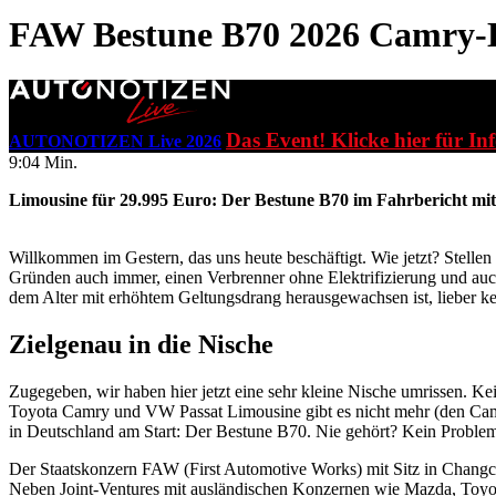
FAW Bestune B70 2026
Camry-K
Das Event! Klicke hier für In
AUTONOTIZEN Live 2026
9:04 Min.
Limousine für 29.995 Euro: Der Bestune B70 im Fahrbericht mi
Willkommen im Gestern, das uns heute beschäftigt. Wie jetzt? Stelle
Gründen auch immer, einen Verbrenner ohne Elektrifizierung und auch
dem Alter mit erhöhtem Geltungsdrang herausgewachsen ist, lieber ke
Zielgenau in die Nische
Zugegeben, wir haben hier jetzt eine sehr kleine Nische umrissen. Ke
Toyota Camry und VW Passat Limousine gibt es nicht mehr (den Camry 
in Deutschland am Start: Der Bestune B70. Nie gehört? Kein Probl
Der Staatskonzern FAW (First Automotive Works) mit Sitz in Changch
Neben Joint-Ventures mit ausländischen Konzernen wie Mazda, Toyot