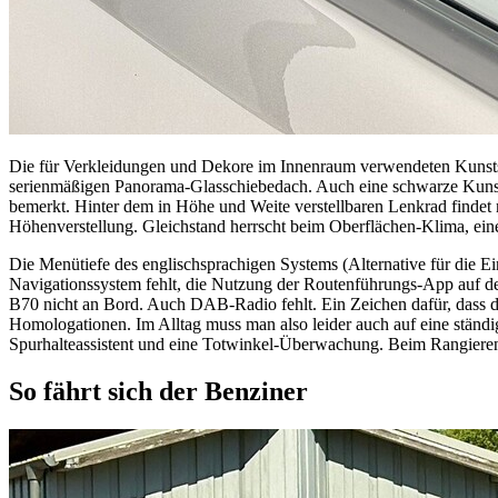
Die für Verkleidungen und Dekore im Innenraum verwendeten Kunststo
serienmäßigen Panorama-Glasschiebedach. Auch eine schwarze Kunstle
bemerkt. Hinter dem in Höhe und Weite verstellbaren Lenkrad findet ma
Höhenverstellung. Gleichstand herrscht beim Oberflächen-Klima, eine 
Die Menütiefe des englischsprachigen Systems (Alternative für die Ei
Navigationssystem fehlt, die Nutzung der Routenführungs-App auf d
B70 nicht an Bord. Auch DAB-Radio fehlt. Ein Zeichen dafür, dass di
Homologationen. Im Alltag muss man also leider auch auf eine ständ
Spurhalteassistent und eine Totwinkel-Überwachung. Beim Rangieren
So fährt sich der Benziner