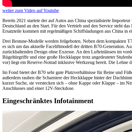
weiter
zum Video
auf Youtube
Bereits 2021 startete der auf Autos aus China spezialisierte Importeu
Deutschland an den Start. Für den Vertrieb und den Service steht das 
Ersatzteile kommen mit regelmäßigen Schiffsladungen aus China in ei
Drei Bestune-Modelle werden feilgeboten. Neben dem kompakten T77 
es sich um das aktuelle Faceliftmodell der dritten B70-Generation. 
zurückhaltenden Design ohne Exzesse. An den Lufteinlässen im vorder
Bügeltürgriffe und eine große Heckklappe trotz angedeuteter Stufenh
vor) liegt ein Reserve-Notrad inklusive Werkzeug bereit. Die Lehne de
Im Fond bietet der B70 sehr gute Platzverhältnisse für Beine und Füß
außerdem rauben die Scharniere der Heckklappe hinter der Dachhimmel
kurzer Suche, sie verstecken sich – ohne Kappe oder Klappe – im N
Anschlusses und einer 12V-Steckdose.
Eingeschränktes Infotainment