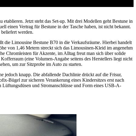
etablieren. Jetzt steht das Set-up. Mit drei Modellen geht Bestune in
ll einen Vertrag für Bestune in der Tasche haben, ist nicht bekannt.
beliefert werden.
t die Limousine Bestune B70 in die Verkaufsräume. Hierbei handelt
 Höhe von 1,46 Metern streckt sich das Limousinen-Kleid im angenehm
e Chromleisten für Akzente, im Alltag freut man sich über solide
 Kofferraum (eine Volumen-Angabe seitens des Herstellers liegt nicht
 sehen, um zur Sitzprobe im Auto zu starten.
e jedoch knapp. Die abfallende Dachlinie drückt auf die Frisur,
fix-Bügel zur sicheren Verankerung eines Kindersitzes erst nach
rgen Lüftungsdüsen und Stromanschlüsse und Form eines USB-A-