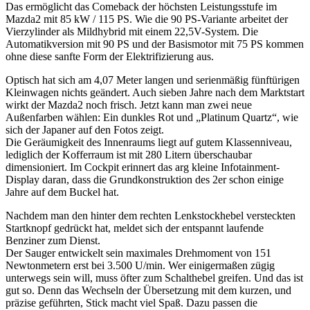
Das ermöglicht das Comeback der höchsten Leistungsstufe im
Mazda2 mit 85 kW / 115 PS. Wie die 90 PS-Variante arbeitet der
Vierzylinder als Mildhybrid mit einem 22,5V-System. Die
Automatikversion mit 90 PS und der Basismotor mit 75 PS kommen
ohne diese sanfte Form der Elektrifizierung aus.
Optisch hat sich am 4,07 Meter langen und serienmäßig fünftürigen
Kleinwagen nichts geändert. Auch sieben Jahre nach dem Marktstart
wirkt der Mazda2 noch frisch. Jetzt kann man zwei neue
Außenfarben wählen: Ein dunkles Rot und „Platinum Quartz“, wie
sich der Japaner auf den Fotos zeigt.
Die Geräumigkeit des Innenraums liegt auf gutem Klassenniveau,
lediglich der Kofferraum ist mit 280 Litern überschaubar
dimensioniert. Im Cockpit erinnert das arg kleine Infotainment-
Display daran, dass die Grundkonstruktion des 2er schon einige
Jahre auf dem Buckel hat.
Nachdem man den hinter dem rechten Lenkstockhebel versteckten
Startknopf gedrückt hat, meldet sich der entspannt laufende
Benziner zum Dienst.
Der Sauger entwickelt sein maximales Drehmoment von 151
Newtonmetern erst bei 3.500 U/min. Wer einigermaßen zügig
unterwegs sein will, muss öfter zum Schalthebel greifen. Und das ist
gut so. Denn das Wechseln der Übersetzung mit dem kurzen, und
präzise geführten, Stick macht viel Spaß. Dazu passen die