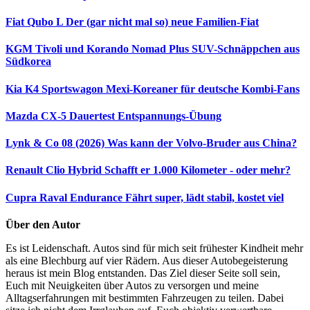
Fiat Qubo L
Der (gar nicht mal so) neue Familien-Fiat
KGM Tivoli und Korando Nomad Plus
SUV-Schnäppchen aus
Südkorea
Kia K4 Sportswagon
Mexi-Koreaner für deutsche Kombi-Fans
Mazda CX-5 Dauertest
Entspannungs-Übung
Lynk & Co 08 (2026)
Was kann der Volvo-Bruder aus China?
Renault Clio Hybrid
Schafft er 1.000 Kilometer - oder mehr?
Cupra Raval Endurance
Fährt super, lädt stabil, kostet viel
Über den Autor
Es ist Leidenschaft. Autos sind für mich seit frühester Kindheit mehr
als eine Blechburg auf vier Rädern. Aus dieser Autobegeisterung
heraus ist mein Blog entstanden. Das Ziel dieser Seite soll sein,
Euch mit Neuigkeiten über Autos zu versorgen und meine
Alltagserfahrungen mit bestimmten Fahrzeugen zu teilen. Dabei