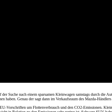
 der Suche nach einem sparsamen Kleinwagen samstags durch die Autohäu
en haben. Genau der sagt dann im Verkaufsraum des Mazda-Händlers 
EU-Vorschriften um Flottenverbrauch und den CO2-Emissionen. Kleine u
icht in Relation zu den Emissionen sehr gering ist. Schwere SUV haben