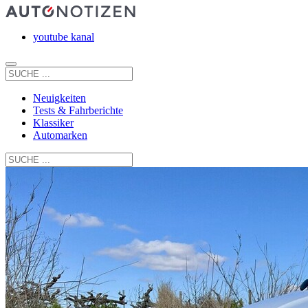
youtube kanal
Neuigkeiten
Tests & Fahrberichte
Klassiker
Automarken