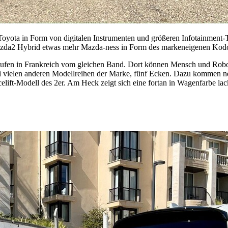
ie Toyota in Form von digitalen Instrumenten und größeren Infotainmen
 Mazda2 Hybrid etwas mehr Mazda-ness in Form des markeneigenen Kod
fen in Frankreich vom gleichen Band. Dort können Mensch und Roboter
ei vielen anderen Modellreihen der Marke, fünf Ecken. Dazu kommen ne
lift-Modell des 2er. Am Heck zeigt sich eine fortan in Wagenfarbe lac