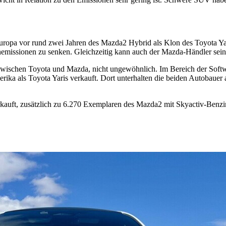
uropa vor rund zwei Jahren des Mazda2 Hybrid als Klon des Toyota Ya
ttenemissionen zu senken. Gleichzeitig kann auch der Mazda-Händler s
 zwischen Toyota und Mazda, nicht ungewöhnlich. Im Bereich der Softw
ka als Toyota Yaris verkauft. Dort unterhalten die beiden Autobauer
ft, zusätzlich zu 6.270 Exemplaren des Mazda2 mit Skyactiv-Benzinmot