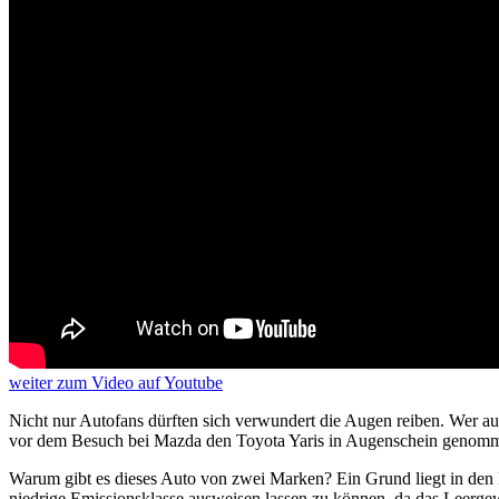
weiter
zum Video
auf Youtube
Nicht nur Autofans dürften sich verwundert die Augen reiben. Wer auf
vor dem Besuch bei Mazda den Toyota Yaris in Augenschein genomm
Warum gibt es dieses Auto von zwei Marken? Ein Grund liegt in den 
niedrige Emissionsklasse ausweisen lassen zu können, da das Leergew