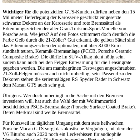
Wichtiger für
die potenziellen GTS-Kunden dürften neben den 15
Millimeter Tieferlegung der Karosserie geschickt eingesetzte
schwarze Dekore an der Karosserie und rote Bremssättel als
Erkennungszeichen der aller Gran-Turismo-Sport-Modelle von
Porsche sein. Wie jetzt? Auf den Fotos schimmert doch deutlich die
Farbe Gelb durch die 21-Zöller? Gut erkannt, die gelben Sättel sind
das Erkennungszeichen der optionalen, mit über 8.000 Euro
sündhaft teuren, Keramik-Bremsanlage (PCCB, Porsche Ceramic
Composite Brake). Die dürfte im SUV-Alltag nicht nötig sein,
zudem kann auch bei den Felgen Entwarnung für die Leasingrate
gegeben werden. Die am mambagrünen Testwagen angeschraubten
21-Zoll-Felgen müssen auch nicht unbedingt sein. Passend zu den
Dekoren stehen die serienmäßigen RS-Spyder-Räder in Schwatz
dem Macan GTS auch sehr gut.
Übrigens: Wer doch unbedingt in die Sache mit den Bremsen
investieren will, hat auch die Wahl der mit Wolframcarbid
beschichteten PSCB-Bremsanlage (Porsche Surface Coated Brake).
Deren Merkmal sind weiße Bremssättel.
Für Kurzweil im täglichen Umgang mit dem stets hellwachen
Porsche Macan GTS sorgt das akustische Vergnügen, mit dem der
V6-Biturbo auch 2020 noch ein Leckerbissen für audiophile
Menschen sein darf. Die Sportabgasanlage lässt sich auf