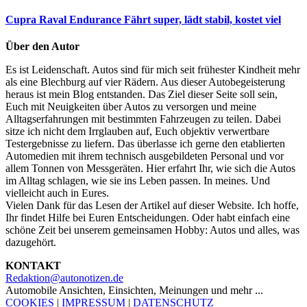
Cupra Raval Endurance
Fährt super, lädt stabil, kostet viel
Über den Autor
Es ist Leidenschaft. Autos sind für mich seit frühester Kindheit mehr
als eine Blechburg auf vier Rädern. Aus dieser Autobegeisterung
heraus ist mein Blog entstanden. Das Ziel dieser Seite soll sein,
Euch mit Neuigkeiten über Autos zu versorgen und meine
Alltagserfahrungen mit bestimmten Fahrzeugen zu teilen. Dabei
sitze ich nicht dem Irrglauben auf, Euch objektiv verwertbare
Testergebnisse zu liefern. Das überlasse ich gerne den etablierten
Automedien mit ihrem technisch ausgebildeten Personal und vor
allem Tonnen von Messgeräten. Hier erfahrt Ihr, wie sich die Autos
im Alltag schlagen, wie sie ins Leben passen. In meines. Und
vielleicht auch in Eures.
Vielen Dank für das Lesen der Artikel auf dieser Website. Ich hoffe,
Ihr findet Hilfe bei Euren Entscheidungen. Oder habt einfach eine
schöne Zeit bei unserem gemeinsamen Hobby: Autos und alles, was
dazugehört.
KONTAKT
Redaktion@autonotizen.de
Automobile Ansichten, Einsichten, Meinungen und mehr ...
COOKIES
|
IMPRESSUM
|
DATENSCHUTZ