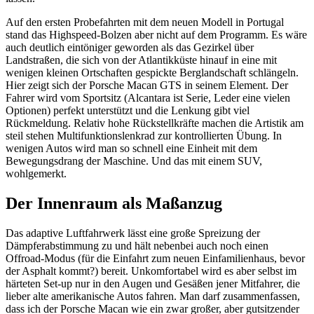
Auf den ersten Probefahrten mit dem neuen Modell in Portugal
stand das Highspeed-Bolzen aber nicht auf dem Programm. Es wäre
auch deutlich eintöniger geworden als das Gezirkel über
Landstraßen, die sich von der Atlantikküste hinauf in eine mit
wenigen kleinen Ortschaften gespickte Berglandschaft schlängeln.
Hier zeigt sich der Porsche Macan GTS in seinem Element. Der
Fahrer wird vom Sportsitz (Alcantara ist Serie, Leder eine vielen
Optionen) perfekt unterstützt und die Lenkung gibt viel
Rückmeldung. Relativ hohe Rückstellkräfte machen die Artistik am
steil stehen Multifunktionslenkrad zur kontrollierten Übung. In
wenigen Autos wird man so schnell eine Einheit mit dem
Bewegungsdrang der Maschine. Und das mit einem SUV,
wohlgemerkt.
Der Innenraum als Maßanzug
Das adaptive Luftfahrwerk lässt eine große Spreizung der
Dämpferabstimmung zu und hält nebenbei auch noch einen
Offroad-Modus (für die Einfahrt zum neuen Einfamilienhaus, bevor
der Asphalt kommt?) bereit. Unkomfortabel wird es aber selbst im
härteten Set-up nur in den Augen und Gesäßen jener Mitfahrer, die
lieber alte amerikanische Autos fahren. Man darf zusammenfassen,
dass ich der Porsche Macan wie ein zwar großer, aber gutsitzender