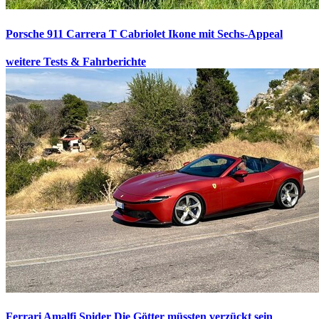
Porsche 911 Carrera T Cabriolet
Ikone mit Sechs-Appeal
weitere Tests & Fahrberichte
Ferrari Amalfi Spider
Die Götter müssten verzückt sein