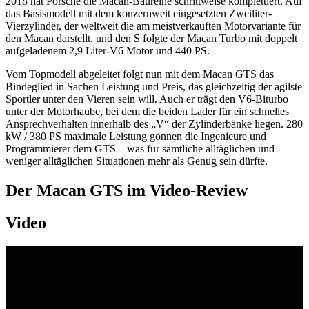
2018 hat Porsche die Macan-Baureihe schrittweise komplettiert. Auf
das Basismodell mit dem konzernweit eingesetzten Zweiliter-
Vierzylinder, der weltweit die am meistverkauften Motorvariante für
den Macan darstellt, und den S folgte der Macan Turbo mit doppelt
aufgeladenem 2,9 Liter-V6 Motor und 440 PS.
Vom Topmodell abgeleitet folgt nun mit dem Macan GTS das
Bindeglied in Sachen Leistung und Preis, das gleichzeitig der agilste
Sportler unter den Vieren sein will. Auch er trägt den V6-Biturbo
unter der Motorhaube, bei dem die beiden Lader für ein schnelles
Ansprechverhalten innerhalb des „V“ der Zylinderbänke liegen. 280
kW / 380 PS maximale Leistung gönnen die Ingenieure und
Programmierer dem GTS – was für sämtliche alltäglichen und
weniger alltäglichen Situationen mehr als Genug sein dürfte.
Der Macan GTS im Video-Review
Video