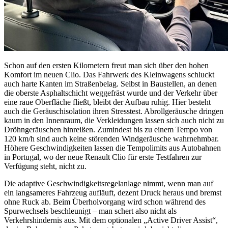
Schon auf den ersten Kilometern freut man sich über den hohen
Komfort im neuen Clio. Das Fahrwerk des Kleinwagens schluckt
auch harte Kanten im Straßenbelag. Selbst in Baustellen, an denen
die oberste Asphaltschicht weggefräst wurde und der Verkehr über
eine raue Oberfläche fließt, bleibt der Aufbau ruhig. Hier besteht
auch die Geräuschisolation ihren Stresstest. Abrollgeräusche dringen
kaum in den Innenraum, die Verkleidungen lassen sich auch nicht zu
Dröhngeräuschen hinreißen. Zumindest bis zu einem Tempo von
120 km/h sind auch keine störenden Windgeräusche wahrnehmbar.
Höhere Geschwindigkeiten lassen die Tempolimits aus Autobahnen
in Portugal, wo der neue Renault Clio für erste Testfahren zur
Verfügung steht, nicht zu.
Die adaptive Geschwindigkeitsregelanlage nimmt, wenn man auf
ein langsameres Fahrzeug aufläuft, dezent Druck heraus und bremst
ohne Ruck ab. Beim Überholvorgang wird schon während des
Spurwechsels beschleunigt – man schert also nicht als
Verkehrshindernis aus. Mit dem optionalen „Active Driver Assist“,