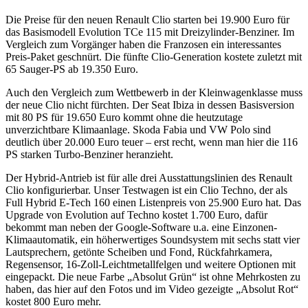
Die Preise für den neuen Renault Clio starten bei 19.900 Euro für
das Basismodell Evolution TCe 115 mit Dreizylinder-Benziner. Im
Vergleich zum Vorgänger haben die Franzosen ein interessantes
Preis-Paket geschnürt. Die fünfte Clio-Generation kostete zuletzt mit
65 Sauger-PS ab 19.350 Euro.
Auch den Vergleich zum Wettbewerb in der Kleinwagenklasse muss
der neue Clio nicht fürchten. Der Seat Ibiza in dessen Basisversion
mit 80 PS für 19.650 Euro kommt ohne die heutzutage
unverzichtbare Klimaanlage. Skoda Fabia und VW Polo sind
deutlich über 20.000 Euro teuer – erst recht, wenn man hier die 116
PS starken Turbo-Benziner heranzieht.
Der Hybrid-Antrieb ist für alle drei Ausstattungslinien des Renault
Clio konfigurierbar. Unser Testwagen ist ein Clio Techno, der als
Full Hybrid E-Tech 160 einen Listenpreis von 25.900 Euro hat. Das
Upgrade von Evolution auf Techno kostet 1.700 Euro, dafür
bekommt man neben der Google-Software u.a. eine Einzonen-
Klimaautomatik, ein höherwertiges Soundsystem mit sechs statt vier
Lautsprechern, getönte Scheiben und Fond, Rückfahrkamera,
Regensensor, 16-Zoll-Leichtmetallfelgen und weitere Optionen mit
eingepackt. Die neue Farbe „Absolut Grün“ ist ohne Mehrkosten zu
haben, das hier auf den Fotos und im Video gezeigte „Absolut Rot“
kostet 800 Euro mehr.