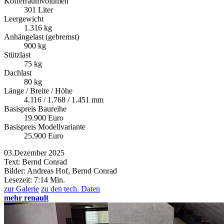
Kofferraumvolumen
301 Liter
Leergewicht
1.316 kg
Anhängelast (gebremst)
900 kg
Stützlast
75 kg
Dachlast
80 kg
Länge / Breite / Höhe
4.116 / 1.768 / 1.451 mm
Basispreis Baureihe
19.900 Euro
Basispreis Modellvariante
25.900 Euro
03.Dezember 2025
Text: Bernd Conrad
Bilder: Andreas Hof, Bernd Conrad
Lesezeit:
7:14 Min.
zur Galerie
zu den tech. Daten
mehr renault