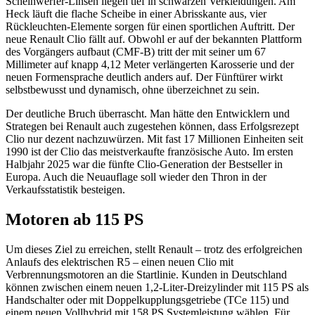
Scheinwerfer-Linsen liegen tief in schwarzen Verkleidungen. Am
Heck läuft die flache Scheibe in einer Abrisskante aus, vier
Rückleuchten-Elemente sorgen für einen sportlichen Auftritt. Der
neue Renault Clio fällt auf. Obwohl er auf der bekannten Plattform
des Vorgängers aufbaut (CMF-B) tritt der mit seiner um 67
Millimeter auf knapp 4,12 Meter verlängerten Karosserie und der
neuen Formensprache deutlich anders auf. Der Fünftürer wirkt
selbstbewusst und dynamisch, ohne überzeichnet zu sein.
Der deutliche Bruch überrascht. Man hätte den Entwicklern und
Strategen bei Renault auch zugestehen können, dass Erfolgsrezept
Clio nur dezent nachzuwürzen. Mit fast 17 Millionen Einheiten seit
1990 ist der Clio das meistverkaufte französische Auto. Im ersten
Halbjahr 2025 war die fünfte Clio-Generation der Bestseller in
Europa. Auch die Neuauflage soll wieder den Thron in der
Verkaufsstatistik besteigen.
Motoren ab 115 PS
Um dieses Ziel zu erreichen, stellt Renault – trotz des erfolgreichen
Anlaufs des elektrischen R5 – einen neuen Clio mit
Verbrennungsmotoren an die Startlinie. Kunden in Deutschland
können zwischen einem neuen 1,2-Liter-Dreizylinder mit 115 PS als
Handschalter oder mit Doppelkupplungsgetriebe (TCe 115) und
einem neuen Vollhybrid mit 158 PS Systemleistung wählen. Für