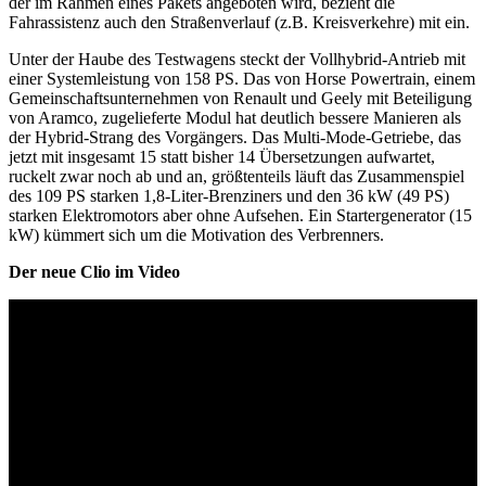
der im Rahmen eines Pakets angeboten wird, bezieht die
Fahrassistenz auch den Straßenverlauf (z.B. Kreisverkehre) mit ein.
Unter der Haube des Testwagens steckt der Vollhybrid-Antrieb mit
einer Systemleistung von 158 PS. Das von Horse Powertrain, einem
Gemeinschaftsunternehmen von Renault und Geely mit Beteiligung
von Aramco, zugelieferte Modul hat deutlich bessere Manieren als
der Hybrid-Strang des Vorgängers. Das Multi-Mode-Getriebe, das
jetzt mit insgesamt 15 statt bisher 14 Übersetzungen aufwartet,
ruckelt zwar noch ab und an, größtenteils läuft das Zusammenspiel
des 109 PS starken 1,8-Liter-Brenziners und den 36 kW (49 PS)
starken Elektromotors aber ohne Aufsehen. Ein Startergenerator (15
kW) kümmert sich um die Motivation des Verbrenners.
Der neue Clio im Video