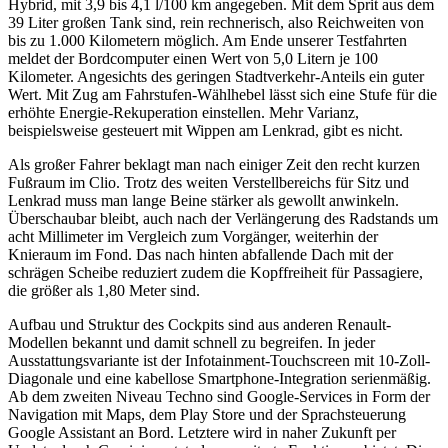
Hybrid, mit 3,9 bis 4,1 l/100 km angegeben. Mit dem Sprit aus dem
39 Liter großen Tank sind, rein rechnerisch, also Reichweiten von
bis zu 1.000 Kilometern möglich. Am Ende unserer Testfahrten
meldet der Bordcomputer einen Wert von 5,0 Litern je 100
Kilometer. Angesichts des geringen Stadtverkehr-Anteils ein guter
Wert. Mit Zug am Fahrstufen-Wählhebel lässt sich eine Stufe für die
erhöhte Energie-Rekuperation einstellen. Mehr Varianz,
beispielsweise gesteuert mit Wippen am Lenkrad, gibt es nicht.
Als großer Fahrer beklagt man nach einiger Zeit den recht kurzen
Fußraum im Clio. Trotz des weiten Verstellbereichs für Sitz und
Lenkrad muss man lange Beine stärker als gewollt anwinkeln.
Überschaubar bleibt, auch nach der Verlängerung des Radstands um
acht Millimeter im Vergleich zum Vorgänger, weiterhin der
Knieraum im Fond. Das nach hinten abfallende Dach mit der
schrägen Scheibe reduziert zudem die Kopffreiheit für Passagiere,
die größer als 1,80 Meter sind.
Aufbau und Struktur des Cockpits sind aus anderen Renault-
Modellen bekannt und damit schnell zu begreifen. In jeder
Ausstattungsvariante ist der Infotainment-Touchscreen mit 10-Zoll-
Diagonale und eine kabellose Smartphone-Integration serienmäßig.
Ab dem zweiten Niveau Techno sind Google-Services in Form der
Navigation mit Maps, dem Play Store und der Sprachsteuerung
Google Assistant an Bord. Letztere wird in naher Zukunft per