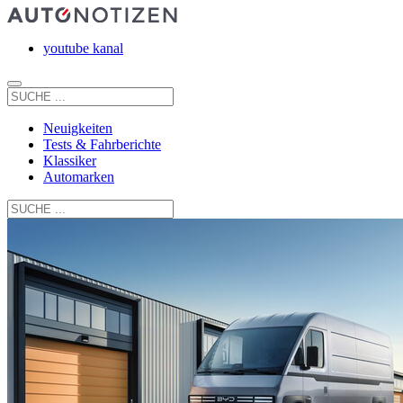
youtube kanal
Neuigkeiten
Tests & Fahrberichte
Klassiker
Automarken