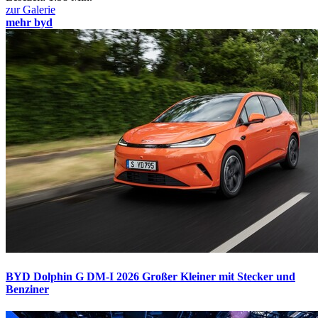
zur Galerie
mehr byd
BYD Dolphin G DM-I 2026
Großer Kleiner mit Stecker und
Benziner