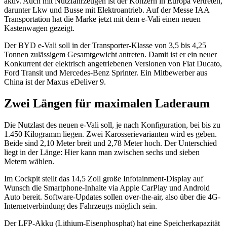
aktiv. Auch mit Nutzfahrzeugen ist der Konzern in Europa vertreten,
darunter Lkw und Busse mit Elektroantrieb. Auf der Messe IAA
Transportation hat die Marke jetzt mit dem e-Vali einen neuen
Kastenwagen gezeigt.
Der BYD e-Vali soll in der Transporter-Klasse von 3,5 bis 4,25
Tonnen zulässigem Gesamtgewicht antreten. Damit ist er ein neuer
Konkurrent der elektrisch angetriebenen Versionen von Fiat Ducato,
Ford Transit und Mercedes-Benz Sprinter. Ein Mitbewerber aus
China ist der Maxus eDeliver 9.
Zwei Längen für maximalen Laderaum
Die Nutzlast des neuen e-Vali soll, je nach Konfiguration, bei bis zu
1.450 Kilogramm liegen. Zwei Karosserievarianten wird es geben.
Beide sind 2,10 Meter breit und 2,78 Meter hoch. Der Unterschied
liegt in der Länge: Hier kann man zwischen sechs und sieben
Metern wählen.
Im Cockpit stellt das 14,5 Zoll große Infotainment-Display auf
Wunsch die Smartphone-Inhalte via Apple CarPlay und Android
Auto bereit. Software-Updates sollen over-the-air, also über die 4G-
Internetverbindung des Fahrzeugs möglich sein.
Der LFP-Akku (Lithium-Eisenphosphat) hat eine Speicherkapazität