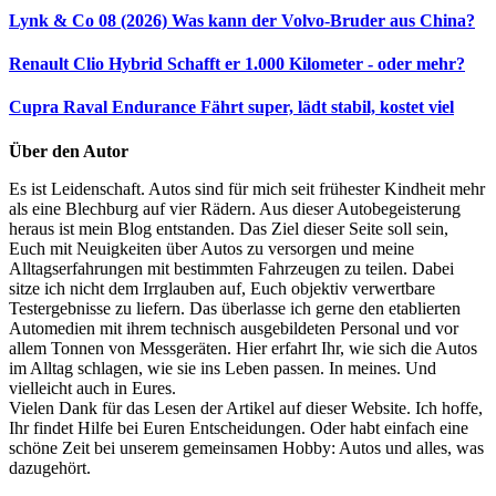
Lynk & Co 08 (2026)
Was kann der Volvo-Bruder aus China?
Renault Clio Hybrid
Schafft er 1.000 Kilometer - oder mehr?
Cupra Raval Endurance
Fährt super, lädt stabil, kostet viel
Über den Autor
Es ist Leidenschaft. Autos sind für mich seit frühester Kindheit mehr
als eine Blechburg auf vier Rädern. Aus dieser Autobegeisterung
heraus ist mein Blog entstanden. Das Ziel dieser Seite soll sein,
Euch mit Neuigkeiten über Autos zu versorgen und meine
Alltagserfahrungen mit bestimmten Fahrzeugen zu teilen. Dabei
sitze ich nicht dem Irrglauben auf, Euch objektiv verwertbare
Testergebnisse zu liefern. Das überlasse ich gerne den etablierten
Automedien mit ihrem technisch ausgebildeten Personal und vor
allem Tonnen von Messgeräten. Hier erfahrt Ihr, wie sich die Autos
im Alltag schlagen, wie sie ins Leben passen. In meines. Und
vielleicht auch in Eures.
Vielen Dank für das Lesen der Artikel auf dieser Website. Ich hoffe,
Ihr findet Hilfe bei Euren Entscheidungen. Oder habt einfach eine
schöne Zeit bei unserem gemeinsamen Hobby: Autos und alles, was
dazugehört.