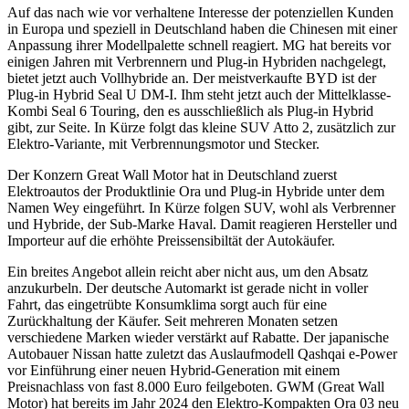
Auf das nach wie vor verhaltene Interesse der potenziellen Kunden
in Europa und speziell in Deutschland haben die Chinesen mit einer
Anpassung ihrer Modellpalette schnell reagiert. MG hat bereits vor
einigen Jahren mit Verbrennern und Plug-in Hybriden nachgelegt,
bietet jetzt auch Vollhybride an. Der meistverkaufte BYD ist der
Plug-in Hybrid Seal U DM-I. Ihm steht jetzt auch der Mittelklasse-
Kombi Seal 6 Touring, den es ausschließlich als Plug-in Hybrid
gibt, zur Seite. In Kürze folgt das kleine SUV Atto 2, zusätzlich zur
Elektro-Variante, mit Verbrennungsmotor und Stecker.
Der Konzern Great Wall Motor hat in Deutschland zuerst
Elektroautos der Produktlinie Ora und Plug-in Hybride unter dem
Namen Wey eingeführt. In Kürze folgen SUV, wohl als Verbrenner
und Hybride, der Sub-Marke Haval. Damit reagieren Hersteller und
Importeur auf die erhöhte Preissensibiltät der Autokäufer.
Ein breites Angebot allein reicht aber nicht aus, um den Absatz
anzukurbeln. Der deutsche Automarkt ist gerade nicht in voller
Fahrt, das eingetrübte Konsumklima sorgt auch für eine
Zurückhaltung der Käufer. Seit mehreren Monaten setzen
verschiedene Marken wieder verstärkt auf Rabatte. Der japanische
Autobauer Nissan hatte zuletzt das Auslaufmodell Qashqai e-Power
vor Einführung einer neuen Hybrid-Generation mit einem
Preisnachlass von fast 8.000 Euro feilgeboten. GWM (Great Wall
Motor) hat bereits im Jahr 2024 den Elektro-Kompakten Ora 03 neu