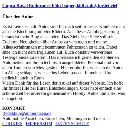
Cupra Raval Endurance
Fährt super, lädt stabil, kostet viel
Über den Autor
Es ist Leidenschaft. Autos sind für mich seit frühester Kindheit mehr
als eine Blechburg auf vier Rädern. Aus dieser Autobegeisterung
heraus ist mein Blog entstanden. Das Ziel dieser Seite soll sein,
Euch mit Neuigkeiten über Autos zu versorgen und meine
Alltagserfahrungen mit bestimmten Fahrzeugen zu teilen. Dabei
sitze ich nicht dem Irrglauben auf, Euch objektiv verwertbare
Testergebnisse zu liefern. Das überlasse ich gerne den etablierten
Automedien mit ihrem technisch ausgebildeten Personal und vor
allem Tonnen von Messgeräten. Hier erfahrt Ihr, wie sich die Autos
im Alltag schlagen, wie sie ins Leben passen. In meines. Und
vielleicht auch in Eures.
Vielen Dank für das Lesen der Artikel auf dieser Website. Ich hoffe,
Ihr findet Hilfe bei Euren Entscheidungen. Oder habt einfach eine
schöne Zeit bei unserem gemeinsamen Hobby: Autos und alles, was
dazugehört.
KONTAKT
Redaktion@autonotizen.de
Automobile Ansichten, Einsichten, Meinungen und mehr ...
COOKIES
|
IMPRESSUM
|
DATENSCHUTZ