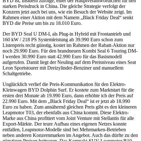
BYD ist, Insidern zufolge, einer der Hauptverantwortlichen für den
starken Preisdruck in China. Die gleiche Strategie verfolgt der
Konzern jetzt auch bei uns, wie ein Besuch der Website zeigt. Im
Rahmen einer Aktion mit dem Namem „Black Friday Deal“ senkt
BYD die Preise um bis zu 18.010 Euro.
Der BYD Seal U DM-I, als Plug-in Hybrid mit Frontantrieb und
160 kW / 218 PS Systemleistung ab 39.990 Euro schon zum
Listenpreis recht günstig, kostet im Rahmen der Rabatt-Aktion nur
noch 29.990 Euro. Für den brandneuen Kombi Seal 6 Touring DM-
I werden 30.990 Euro statt 42.990 Euro für das Basismodell
aufgerufen. Damit liegt der Neuling auf dem Preisniveau eines Seat
Leon Sportstourer mit Dreizylinder-Benziner und manuellem
Schaltgetriebe.
Unglücklich verlief die Preis-Kommunikation für den Elektro-
Kleinwagen BYD Dolphin Surf. Er kostete zum Marktstart für die
ersten drei Monate ab 19.990 Euro, dann erhöhte ich der Preis auf
22.990 Euro. Mit dem „Black Friday Deal“ ist er jetzt ab 18.990
Euro zu haben. Zum annähernd gleichen Preis gibt es den kleineren
Leapmotor T03, der ebenfalls aus China kommt. Diese Elektro-
Marke aus China profitiert vom Joint Venture mit Stellantis für alle
Export-Märkte. Der teure Aufbau eines eigenen Netzes konnte
entfallen, Leapmotor-Modelle sind bei Mehrmarken-Betrieben
neben anderen Konzernmarken im Angebot. Auch das dürfte zu den
günstigen Preisen beitragen. Das Kompakt-SUV Leapmotor B10