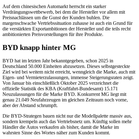
Auf dem chinesischen Automarkt herrscht ein starker
Verdrängungswettbewerb, bei dem die Hersteller vor allem mit
Preisnachlässen um die Gunst der Kunden buhlen. Die
margenschwache Vertriebssituation zuhause ist auch ein Grund für
die verstärkten Exportambitionen der Hersteller und die teils recht
ambitionierten Preisvorstellungen für ihre Produkte.
BYD knapp hinter MG
BYD hat im letzten Jahr bekanntgegeben, schon 2025 in
Deutschland 50.000 Einheiten abzusetzen. Dieses selbstgesteckte
Ziel wird bei weitem nicht erreicht, wenngleich die Marke, auch mit
Eigen- und Vermieterzulassungen, immense Steigerungsraten zeigt.
Von Januar bis einschließlich Oktober 2025 verzeichnet die
offizielle Statistik des KBA (Kraftfahrt-Bundesamt) 15.171
Neuzulassungen für die Marke BYD. Konkurrent MG liegt mit
genau 21.049 Neufahrzeugen im gleichen Zeitraum noch vorne,
aber der Abstand schrumpft.
Die BYD-Strategen bauen nicht nur die Modellpalette massiv aus,
sondern krempeln auch das Vertriebsnetz um. Künftig sollen mehr
Händler die Autos verkaufen als bisher, damit die Marke im
wahrsten Sinne des Wortes näher zum Kunden kommt.