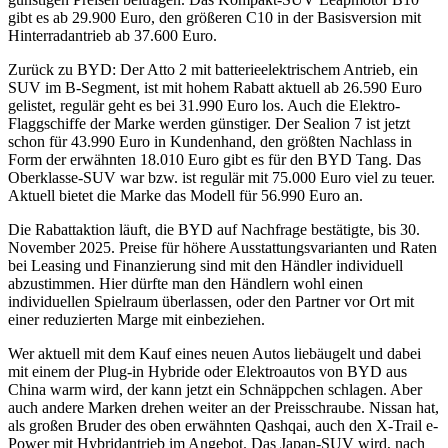
gibt es ab 29.900 Euro, den größeren C10 in der Basisversion mit
Hinterradantrieb ab 37.600 Euro.
Zurück zu BYD: Der Atto 2 mit batterieelektrischem Antrieb, ein
SUV im B-Segment, ist mit hohem Rabatt aktuell ab 26.590 Euro
gelistet, regulär geht es bei 31.990 Euro los. Auch die Elektro-
Flaggschiffe der Marke werden günstiger. Der Sealion 7 ist jetzt
schon für 43.990 Euro in Kundenhand, den größten Nachlass in
Form der erwähnten 18.010 Euro gibt es für den BYD Tang. Das
Oberklasse-SUV war bzw. ist regulär mit 75.000 Euro viel zu teuer.
Aktuell bietet die Marke das Modell für 56.990 Euro an.
Die Rabattaktion läuft, die BYD auf Nachfrage bestätigte, bis 30.
November 2025. Preise für höhere Ausstattungsvarianten und Raten
bei Leasing und Finanzierung sind mit den Händler individuell
abzustimmen. Hier dürfte man den Händlern wohl einen
individuellen Spielraum überlassen, oder den Partner vor Ort mit
einer reduzierten Marge mit einbeziehen.
Wer aktuell mit dem Kauf eines neuen Autos liebäugelt und dabei
mit einem der Plug-in Hybride oder Elektroautos von BYD aus
China warm wird, der kann jetzt ein Schnäppchen schlagen. Aber
auch andere Marken drehen weiter an der Preisschraube. Nissan hat,
als großen Bruder des oben erwähnten Qashqai, auch den X-Trail e-
Power mit Hybridantrieb im Angebot. Das Japan-SUV wird, nach