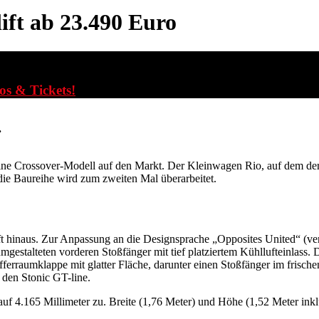
ift ab 23.490 Euro
fos & Tickets!
.
ne Crossover-Modell auf den Markt. Der Kleinwagen Rio, auf dem der Str
 die Baureihe wird zum zweiten Mal überarbeitet.
lift hinaus. Zur Anpassung an die Designsprache „Opposites United“ (ve
umgestalteten vorderen Stoßfänger mit tief platziertem Kühllufteinlas
erraumklappe mit glatter Fläche, darunter einen Stoßfänger im frische
 den Stonic GT-line.
uf 4.165 Millimeter zu. Breite (1,76 Meter) und Höhe (1,52 Meter inkl