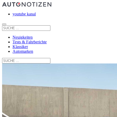
youtube kanal
Neuigkeiten
Tests & Fahrberichte
Klassiker
Automarken