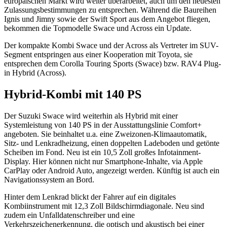
europäischen Markt wird weiter überarbeitet, auch um den neuesten
Zulassungsbestimmungen zu entsprechen. Während die Baureihen
Ignis und Jimny sowie der Swift Sport aus dem Angebot fliegen,
bekommen die Topmodelle Swace und Across ein Update.
Der kompakte Kombi Swace und der Across als Vertreter im SUV-
Segment entspringen aus einer Kooperation mit Toyota, sie
entsprechen dem Corolla Touring Sports (Swace) bzw. RAV4 Plug-
in Hybrid (Across).
Hybrid-Kombi mit 140 PS
Der Suzuki Swace wird weiterhin als Hybrid mit einer
Systemleistung von 140 PS in der Ausstattungslinie Comfort+
angeboten. Sie beinhaltet u.a. eine Zweizonen-Klimaautomatik,
Sitz- und Lenkradheizung, einen doppelten Ladeboden und getönte
Scheiben im Fond. Neu ist ein 10,5 Zoll großes Infotainment-
Display. Hier können nicht nur Smartphone-Inhalte, via Apple
CarPlay oder Android Auto, angezeigt werden. Künftig ist auch ein
Navigationssystem an Bord.
Hinter dem Lenkrad blickt der Fahrer auf ein digitales
Kombiinstrument mit 12,3 Zoll Bildschirmdiagonale. Neu sind
zudem ein Unfalldatenschreiber und eine
Verkehrszeichenerkennung, die optisch und akustisch bei einer