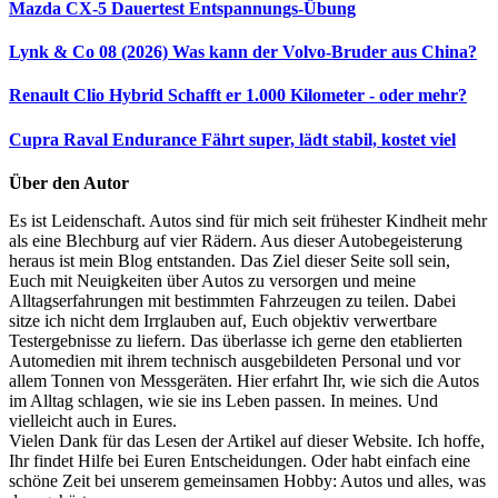
Mazda CX-5 Dauertest
Entspannungs-Übung
Lynk & Co 08 (2026)
Was kann der Volvo-Bruder aus China?
Renault Clio Hybrid
Schafft er 1.000 Kilometer - oder mehr?
Cupra Raval Endurance
Fährt super, lädt stabil, kostet viel
Über den Autor
Es ist Leidenschaft. Autos sind für mich seit frühester Kindheit mehr
als eine Blechburg auf vier Rädern. Aus dieser Autobegeisterung
heraus ist mein Blog entstanden. Das Ziel dieser Seite soll sein,
Euch mit Neuigkeiten über Autos zu versorgen und meine
Alltagserfahrungen mit bestimmten Fahrzeugen zu teilen. Dabei
sitze ich nicht dem Irrglauben auf, Euch objektiv verwertbare
Testergebnisse zu liefern. Das überlasse ich gerne den etablierten
Automedien mit ihrem technisch ausgebildeten Personal und vor
allem Tonnen von Messgeräten. Hier erfahrt Ihr, wie sich die Autos
im Alltag schlagen, wie sie ins Leben passen. In meines. Und
vielleicht auch in Eures.
Vielen Dank für das Lesen der Artikel auf dieser Website. Ich hoffe,
Ihr findet Hilfe bei Euren Entscheidungen. Oder habt einfach eine
schöne Zeit bei unserem gemeinsamen Hobby: Autos und alles, was