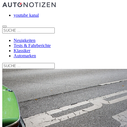
youtube kanal
Neuigkeiten
Tests & Fahrberichte
Klassiker
Automarken