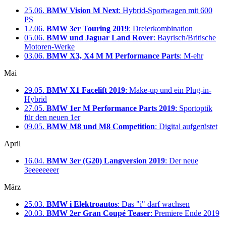
25.06.
BMW Vision M Next
: Hybrid-Sportwagen mit 600
PS
12.06.
BMW 3er Touring 2019
: Dreierkombination
05.06.
BMW und Jaguar Land Rover
: Bayrisch/Britische
Motoren-Werke
03.06.
BMW X3, X4 M M Performance Parts
: M-ehr
Mai
29.05.
BMW X1 Facelift 2019
: Make-up und ein Plug-in-
Hybrid
27.05.
BMW 1er M Performance Parts 2019
: Sportoptik
für den neuen 1er
09.05.
BMW M8 und M8 Competition
: Digital aufgerüstet
April
16.04.
BMW 3er (G20) Langversion 2019
: Der neue
3eeeeeeeer
März
25.03.
BMW i Elektroautos
: Das "i" darf wachsen
20.03.
BMW 2er Gran Coupé Teaser
: Premiere Ende 2019