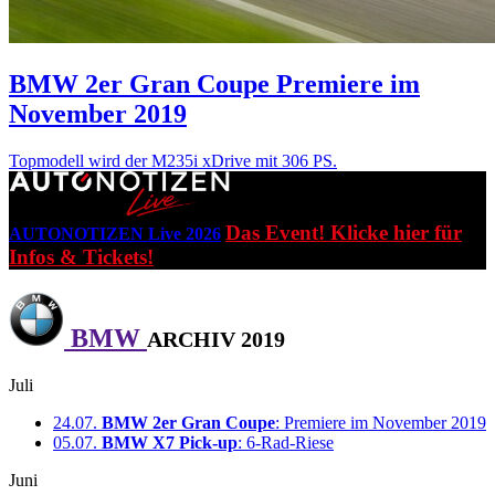
BMW 2er Gran Coupe
Premiere im
November 2019
Topmodell wird der M235i xDrive mit 306 PS.
Das Event! Klicke hier für
AUTONOTIZEN Live 2026
Infos & Tickets!
BMW
ARCHIV 2019
Juli
24.07.
BMW 2er Gran Coupe
: Premiere im November 2019
05.07.
BMW X7 Pick-up
: 6-Rad-Riese
Juni