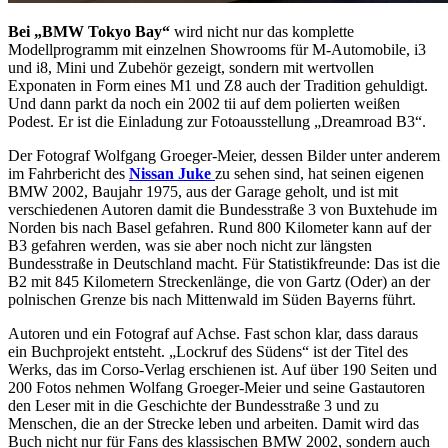
Bei „BMW Tokyo Bay“
wird nicht nur das komplette
Modellprogramm mit einzelnen Showrooms für M-Automobile, i3
und i8, Mini und Zubehör gezeigt, sondern mit wertvollen
Exponaten in Form eines M1 und Z8 auch der Tradition gehuldigt.
Und dann parkt da noch ein 2002 tii auf dem polierten weißen
Podest. Er ist die Einladung zur Fotoausstellung „Dreamroad B3“.
Der Fotograf Wolfgang Groeger-Meier, dessen Bilder unter anderem
im Fahrbericht des
Nissan Juke
zu sehen sind, hat seinen eigenen
BMW 2002, Baujahr 1975, aus der Garage geholt, und ist mit
verschiedenen Autoren damit die Bundesstraße 3 von Buxtehude im
Norden bis nach Basel gefahren. Rund 800 Kilometer kann auf der
B3 gefahren werden, was sie aber noch nicht zur längsten
Bundesstraße in Deutschland macht. Für Statistikfreunde: Das ist die
B2 mit 845 Kilometern Streckenlänge, die von Gartz (Oder) an der
polnischen Grenze bis nach Mittenwald im Süden Bayerns führt.
Autoren und ein Fotograf auf Achse. Fast schon klar, dass daraus
ein Buchprojekt entsteht. „Lockruf des Südens“ ist der Titel des
Werks, das im Corso-Verlag erschienen ist. Auf über 190 Seiten und
200 Fotos nehmen Wolfang Groeger-Meier und seine Gastautoren
den Leser mit in die Geschichte der Bundesstraße 3 und zu
Menschen, die an der Strecke leben und arbeiten. Damit wird das
Buch nicht nur für Fans des klassischen BMW 2002, sondern auch