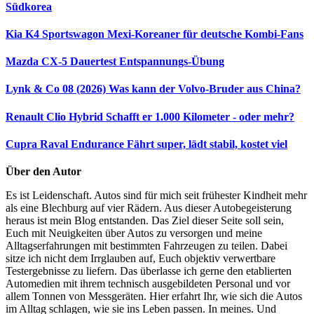
Südkorea
Kia K4 Sportswagon
Mexi-Koreaner für deutsche Kombi-Fans
Mazda CX-5 Dauertest
Entspannungs-Übung
Lynk & Co 08 (2026)
Was kann der Volvo-Bruder aus China?
Renault Clio Hybrid
Schafft er 1.000 Kilometer - oder mehr?
Cupra Raval Endurance
Fährt super, lädt stabil, kostet viel
Über den Autor
Es ist Leidenschaft. Autos sind für mich seit frühester Kindheit mehr
als eine Blechburg auf vier Rädern. Aus dieser Autobegeisterung
heraus ist mein Blog entstanden. Das Ziel dieser Seite soll sein,
Euch mit Neuigkeiten über Autos zu versorgen und meine
Alltagserfahrungen mit bestimmten Fahrzeugen zu teilen. Dabei
sitze ich nicht dem Irrglauben auf, Euch objektiv verwertbare
Testergebnisse zu liefern. Das überlasse ich gerne den etablierten
Automedien mit ihrem technisch ausgebildeten Personal und vor
allem Tonnen von Messgeräten. Hier erfahrt Ihr, wie sich die Autos
im Alltag schlagen, wie sie ins Leben passen. In meines. Und