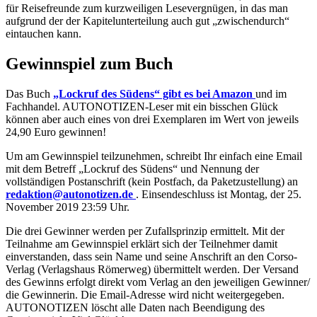
für Reisefreunde zum kurzweiligen Lesevergnügen, in das man
aufgrund der der Kapitelunterteilung auch gut „zwischendurch“
eintauchen kann.
Gewinnspiel zum Buch
Das Buch
„Lockruf des Südens“ gibt es bei Amazon
und im
Fachhandel. AUTONOTIZEN-Leser mit ein bisschen Glück
können aber auch eines von drei Exemplaren im Wert von jeweils
24,90 Euro gewinnen!
Um am Gewinnspiel teilzunehmen, schreibt Ihr einfach eine Email
mit dem Betreff „Lockruf des Südens“ und Nennung der
vollständigen Postanschrift (kein Postfach, da Paketzustellung) an
redaktion@autonotizen.de
. Einsendeschluss ist Montag, der 25.
November 2019 23:59 Uhr.
Die drei Gewinner werden per Zufallsprinzip ermittelt. Mit der
Teilnahme am Gewinnspiel erklärt sich der Teilnehmer damit
einverstanden, dass sein Name und seine Anschrift an den Corso-
Verlag (Verlagshaus Römerweg) übermittelt werden. Der Versand
des Gewinns erfolgt direkt vom Verlag an den jeweiligen Gewinner/
die Gewinnerin. Die Email-Adresse wird nicht weitergegeben.
AUTONOTIZEN löscht alle Daten nach Beendigung des