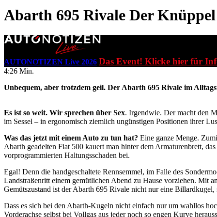
Abarth 695 Rivale
Der Knüppel
Das Event! Klicke hier für In
AUTONOTIZEN Live 2026
4:26 Min.
Unbequem, aber trotzdem geil. Der Abarth 695 Rivale im Alltagst
Es ist so weit. Wir sprechen über Sex
. Irgendwie. Der macht den M
im Sessel – in ergonomisch ziemlich ungünstigen Positionen ihrer L
Was das jetzt mit einem Auto zu tun hat?
Eine ganze Menge. Zumind
Abarth geadelten Fiat 500 kauert man hinter dem Armaturenbrett, das 
vorprogrammierten Haltungsschaden bei.
Egal! Denn die handgeschaltete Rennsemmel, im Falle des Sondermode
Landstraßenritt einem gemütlichen Abend zu Hause vorziehen. Mit an
Gemütszustand ist der Abarth 695 Rivale nicht nur eine Billardkugel, 
Dass es sich bei den Abarth-Kugeln nicht einfach nur um wahllos ho
Vorderachse selbst bei Vollgas aus jeder noch so engen Kurve herausst