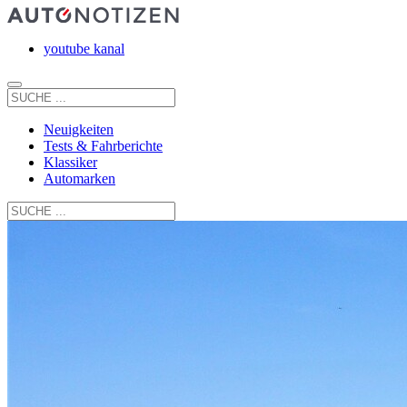
youtube kanal
Neuigkeiten
Tests & Fahrberichte
Klassiker
Automarken