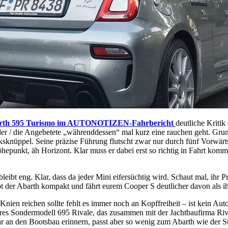
rth 595 Turismo im AUTONOTIZEN-Fahrbericht
deutliche Kritik
 der / die Angebetete „währenddessen“ mal kurz eine rauchen geht. Gru
ksknüppel. Seine präzise Führung flutscht zwar nur durch fünf Vorwär
hepunkt, äh Horizont. Klar muss er dabei erst so richtig in Fahrt kom
bleibt eng. Klar, dass da jeder Mini eifersüchtig wird. Schaut mal, ihr
er Abarth kompakt und fährt eurem Cooper S deutlicher davon als ihr 
Knien reichen sollte fehlt es immer noch an Kopffreiheit – ist kein Au
bares Sondermodell 695 Rivale, das zusammen mit der Jachtbaufirma Ri
 an den Bootsbau erinnern, passt aber so wenig zum Abarth wie der St