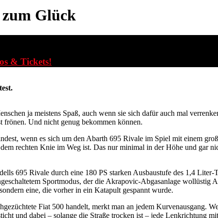
 zum Glück
fos & Tickets!
est.
enschen ja meistens Spaß, auch wenn sie sich dafür auch mal verren
ust frönen. Und nicht genug bekommen können.
est, wenn es sich um den Abarth 695 Rivale im Spiel mit einem große
dem rechten Knie im Weg ist. Das nur minimal in der Höhe und gar nich
lls 695 Rivale durch eine 180 PS starken Ausbaustufe des 1,4 Liter-T
geschaltetem Sportmodus, der die Akrapovic-Abgasanlage wollüstig Auf
sondern eine, die vorher in ein Katapult gespannt wurde.
chgezüchtete Fiat 500 handelt, merkt man an jedem Kurvenausgang. We
icht und dabei – solange die Straße trocken ist – jede Lenkrichtung mit