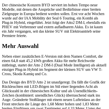
Der chinesische Konzern BYD serviert im hohen Tempo neue
Modelle, mit denen die Ansprüche und Bedürfnisse einer breiten
Zielgruppe in Europa bedient werden sollen. Erst vor acht Wochen
wurde auf der IAA Mobility der Seal 6 Touring, ein Kombi als
Plug-in Hybrid, eingeführt. Jetzt folgt der Atto2 DM-I, ebenfalls ein
PHEV mit Verbrenner und extern aufladbarem Akku. Es ist kaum
ein Jahr vergangen, seit das kleine SUV mit Elektroantrieb seine
Premiere feierte.
Mehr Auswahl
Neben einer zusätzlichen E-Version mit dem Namen Comfort, die
einen 64,8 statt 45,2 kWh großen Akku für mehr Reichweite
mitbringt, startet der Atto 2 DM-I (Dual Mode Intelligent) als aktuell
einziger Plug-in Hybrid im Segment der kleinen SUV um VW T-
Cross, Skoda Kamiq und Co.
Das Design des BYD Atto 2 ist unaufgeregt. Da fällt die Grafik der
Rückleuchten mit LED-Bögen im Stil einer liegenden Acht als
Glückszahl in der chinesischen Kultur und als Unendlichkeits-
Zeichen (kombiniert: unendliches Glück) überraschend stark ins
Auge. Geänderte Stoßfänger mit einem neuen Lufteinlass an der
Front strecken die Länge des 1,68 Meter hohen und 1,83 Meter
breiten Fünftürers um zwei Zentimeter auf 4,33 Meter. Unter der