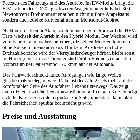
Facetten des Fahrzeugs und des Antriebs. Im EV-Modus bringt die
E-Maschine den 1.620 kg schweren Wagen munter in Fahrt. 300
Newtonmeter Drehmoment erlauben nicht nur flotte Ampelstarts
sondern auch zügige Kurvenfahrten im Montserrat-Gebirge.
Nicht nur mit leerem Akku, sondern auch beim Druck auf die HEV-
Taste wechselt der Antrieb in den Hybrid-Modus. Der Wechsel wird
vom Fahrer kaum wahrgenommen, die beiden Motoren kommen
ohne Ruckeln miteinander aus. Nur beim Ausdrehen in hohe
Drehzahlbereiche wird der Vierzylinder-Sauger hörbar, bleibt sonst
im Hintergrund. Umso störender sind Dröhn-Frequenzen aus dem
Motorraum bei Dauertempo 120 km/h auf der Autobahn.
Das Fahrwerk schluckt kurze Anregungen wie lange Wellen
gleichermaßen elegant weg. Dabei ist der Atto 2 stets mehr auf der
komfortablen Seite des Autofahrer-Lebens unterwegs. Das zeigt
auch die recht weiche Lenkungsabstimmung. In engen Kurven neigt
sich die Karosserie zudem spürbar zur Seite, ohne dass damit aber
die Fahrsicherheit spürbar beeinträchtigt wird.
Preise und Ausstattung