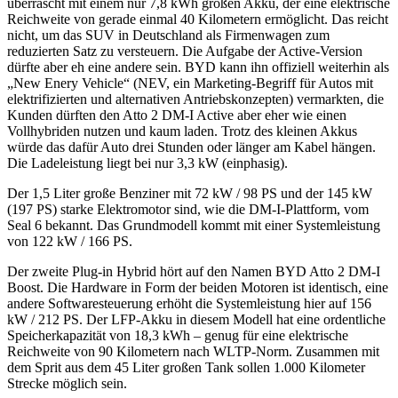
überrascht mit einem nur 7,8 kWh großen Akku, der eine elektrische
Reichweite von gerade einmal 40 Kilometern ermöglicht. Das reicht
nicht, um das SUV in Deutschland als Firmenwagen zum
reduzierten Satz zu versteuern. Die Aufgabe der Active-Version
dürfte aber eh eine andere sein. BYD kann ihn offiziell weiterhin als
„New Enery Vehicle“ (NEV, ein Marketing-Begriff für Autos mit
elektrifizierten und alternativen Antriebskonzepten) vermarkten, die
Kunden dürften den Atto 2 DM-I Active aber eher wie einen
Vollhybriden nutzen und kaum laden. Trotz des kleinen Akkus
würde das dafür Auto drei Stunden oder länger am Kabel hängen.
Die Ladeleistung liegt bei nur 3,3 kW (einphasig).
Der 1,5 Liter große Benziner mit 72 kW / 98 PS und der 145 kW
(197 PS) starke Elektromotor sind, wie die DM-I-Plattform, vom
Seal 6 bekannt. Das Grundmodell kommt mit einer Systemleistung
von 122 kW / 166 PS.
Der zweite Plug-in Hybrid hört auf den Namen BYD Atto 2 DM-I
Boost. Die Hardware in Form der beiden Motoren ist identisch, eine
andere Softwaresteuerung erhöht die Systemleistung hier auf 156
kW / 212 PS. Der LFP-Akku in diesem Modell hat eine ordentliche
Speicherkapazität von 18,3 kWh – genug für eine elektrische
Reichweite von 90 Kilometern nach WLTP-Norm. Zusammen mit
dem Sprit aus dem 45 Liter großen Tank sollen 1.000 Kilometer
Strecke möglich sein.