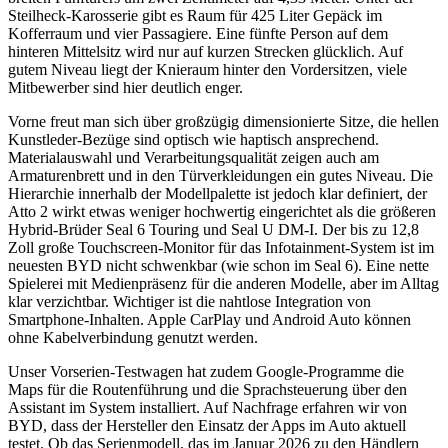
Steilheck-Karosserie gibt es Raum für 425 Liter Gepäck im
Kofferraum und vier Passagiere. Eine fünfte Person auf dem
hinteren Mittelsitz wird nur auf kurzen Strecken glücklich. Auf
gutem Niveau liegt der Knieraum hinter den Vordersitzen, viele
Mitbewerber sind hier deutlich enger.
Vorne freut man sich über großzügig dimensionierte Sitze, die hellen
Kunstleder-Bezüge sind optisch wie haptisch ansprechend.
Materialauswahl und Verarbeitungsqualität zeigen auch am
Armaturenbrett und in den Türverkleidungen ein gutes Niveau. Die
Hierarchie innerhalb der Modellpalette ist jedoch klar definiert, der
Atto 2 wirkt etwas weniger hochwertig eingerichtet als die größeren
Hybrid-Brüder Seal 6 Touring und Seal U DM-I. Der bis zu 12,8
Zoll große Touchscreen-Monitor für das Infotainment-System ist im
neuesten BYD nicht schwenkbar (wie schon im Seal 6). Eine nette
Spielerei mit Medienpräsenz für die anderen Modelle, aber im Alltag
klar verzichtbar. Wichtiger ist die nahtlose Integration von
Smartphone-Inhalten. Apple CarPlay und Android Auto können
ohne Kabelverbindung genutzt werden.
Unser Vorserien-Testwagen hat zudem Google-Programme die
Maps für die Routenführung und die Sprachsteuerung über den
Assistant im System installiert. Auf Nachfrage erfahren wir von
BYD, dass der Hersteller den Einsatz der Apps im Auto aktuell
testet. Ob das Serienmodell, das im Januar 2026 zu den Händlern