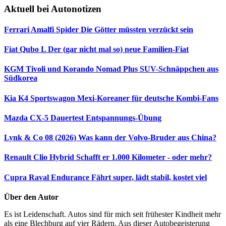
Aktuell bei Autonotizen
Ferrari Amalfi Spider
Die Götter müssten verzückt sein
Fiat Qubo L
Der (gar nicht mal so) neue Familien-Fiat
KGM Tivoli und Korando Nomad Plus
SUV-Schnäppchen aus
Südkorea
Kia K4 Sportswagon
Mexi-Koreaner für deutsche Kombi-Fans
Mazda CX-5 Dauertest
Entspannungs-Übung
Lynk & Co 08 (2026)
Was kann der Volvo-Bruder aus China?
Renault Clio Hybrid
Schafft er 1.000 Kilometer - oder mehr?
Cupra Raval Endurance
Fährt super, lädt stabil, kostet viel
Über den Autor
Es ist Leidenschaft. Autos sind für mich seit frühester Kindheit mehr
als eine Blechburg auf vier Rädern. Aus dieser Autobegeisterung