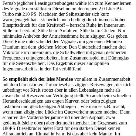
Fernab jeglicher Leasingratenbudgets wähle ich zum Kennenlernen
des Vignale den stärksten Dieselmotor, den neuen 2,0 Liter Bi-
Turbo mit 210 PS. Nachdem der Selbstzünder sich kurz
warmgenagelt hat – sicherlich auch bedingt durch immens hohen
Einspritzdruck für den Kraftstoff – herrscht Ruhe im Innenraum.
Stille im Leerlauf, Stille beim Anfahren. Stille beim Gleiten. Nur
minimales Anheben der Antriebsstimme beim zügigen Gas geben.
Diese Ruhe unterscheidet den Vignale zum gemeinen Mondeo
Titanium mit dem gleichen Motor. Den Unterschied machen drei
Mikrofone im Innenraum, die Schallwellen mit genau definierten
Frequenzen entgegenarbeiten, inm Zusammenspiel mit Dämmglas
für die Seitenscheiben. Das Ergebnis dieser audiophilen
Ingenieursarbeit ist in der Tat verblüffend.
So empfiehlt sich der leise Mondeo
vor allem in Zusammenarbeit
mit dem bärenstarken Turbodiesel als zügiger Reisewagen, der nicht
unbedingt vor Kraft strotzt aber in allen Lebenslagen mehr als
ausreichend Reserven zur Verfügung stellt. So auch beim schnellen
Herausbeschleunigen aus engen Kurven oder beim zügigen
losfahren und gleichzeitigen Abbiegen – wie man es z.B. macht,
wenn man zügig eine Lücke im Querverkehr nutzen möchte. Dann
scharren die Vorderräder jammernd über den Asphalt, zwar
gedämpft (siehe oben) aber dennoch merkbar. Im Gegensatz zum
180PS-Dieselbruder bietet Ford für den stärken Diesel keinen
Allradantrieb an. Einmal in Fahrt ist das aber kein Manko. Im