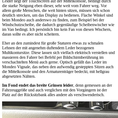
Leider liegt der Touchscreen auf der Mittelkonsole, bedingt durch
die starke Neigung eben dieser, sehr weit vom Fahrer weg. Vor
allem große Menschen, die weit hinten sitzen, müssen sich schon
deutlich strecken, um das Display zu bedienen. Flache Winkel sind
beim Mondeo auch anderswo zu finden, zum Beispiel bei der
Windschutzscheibe, die dadurch gegenläufige Scheibenwischer wie
im Van bedingt. Ich persönlich bin kein Fan von diesen Wischern,
daran sollte es aber nicht scheitern.
Eher an den zumindest für große Staturen etwas zu schmalen
Lehnen der mit angenehm duftendem Leder bezogenen
Multikontursitze. Diese lassen sich vielfach elektrisch verstellen und
massieren den Fahrer bei Befehl per Bildschirmberührung im
verschachtelten Menü auch gerne. Optisch gefällt das Leder im
Mondeo Vignale, das neben den aufwendig gesteppten Sitzen auch
die Mittelkonsole und den Armaturenträger bedeckt, mit hellgrau
abgesetzten Nähten.
Im Fond endet das breite Grinsen leider
, denn gemessen an der
Fahrzeuggröße und auch verglichen mit den Vorgängern ist der
Platz auf der Rücksitzbank alles andere als verschwenderisch.