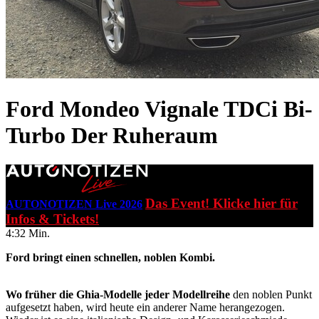
Ford Mondeo Vignale TDCi Bi-
Turbo
Der Ruheraum
Das Event! Klicke hier für
AUTONOTIZEN Live 2026
Infos & Tickets!
4:32 Min.
Ford bringt einen schnellen, noblen Kombi.
Wo früher die Ghia-Modelle jeder Modellreihe
den noblen Punkt
aufgesetzt haben, wird heute ein anderer Name herangezogen.