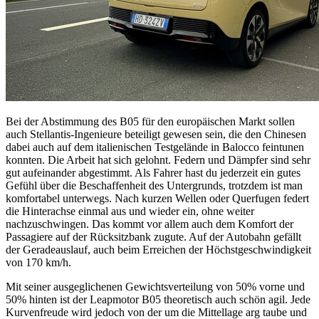
Bei der Abstimmung des B05 für den europäischen Markt sollen
auch Stellantis-Ingenieure beteiligt gewesen sein, die den Chinesen
dabei auch auf dem italienischen Testgelände in Balocco feintunen
konnten. Die Arbeit hat sich gelohnt. Federn und Dämpfer sind sehr
gut aufeinander abgestimmt. Als Fahrer hast du jederzeit ein gutes
Gefühl über die Beschaffenheit des Untergrunds, trotzdem ist man
komfortabel unterwegs. Nach kurzen Wellen oder Querfugen federt
die Hinterachse einmal aus und wieder ein, ohne weiter
nachzuschwingen. Das kommt vor allem auch dem Komfort der
Passagiere auf der Rücksitzbank zugute. Auf der Autobahn gefällt
der Geradeauslauf, auch beim Erreichen der Höchstgeschwindigkeit
von 170 km/h.
Mit seiner ausgeglichenen Gewichtsverteilung von 50% vorne und
50% hinten ist der Leapmotor B05 theoretisch auch schön agil. Jede
Kurvenfreude wird jedoch von der um die Mittellage arg taube und