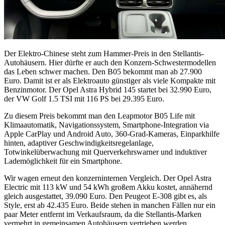
Der Elektro-Chinese steht zum Hammer-Preis in den Stellantis-
Autohäusern. Hier dürfte er auch den Konzern-Schwestermodellen
das Leben schwer machen. Den B05 bekommt man ab 27.900
Euro. Damit ist er als Elektroauto günstiger als viele Kompakte mit
Benzinmotor. Der Opel Astra Hybrid 145 startet bei 32.990 Euro,
der VW Golf 1.5 TSI mit 116 PS bei 29.395 Euro.
Zu diesem Preis bekommt man den Leapmotor B05 Life mit
Klimaautomatik, Navigationssystem, Smartphone-Integration via
Apple CarPlay und Android Auto, 360-Grad-Kameras, Einparkhilfe
hinten, adaptiver Geschwindigkeitsregelanlage,
Totwinkelüberwachung mit Querverkehrswarner und induktiver
Lademöglichkeit für ein Smartphone.
Wir wagen erneut den konzerninternen Vergleich. Der Opel Astra
Electric mit 113 kW und 54 kWh großem Akku kostet, annähernd
gleich ausgestattet, 39.090 Euro. Den Peugeot E-308 gibt es, als
Style, erst ab 42.435 Euro. Beide stehen in manchen Fällen nur ein
paar Meter entfernt im Verkaufsraum, da die Stellantis-Marken
vermehrt in gemeinsamen Autohäusern vertrieben werden.