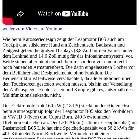
weiter
zum Video
auf Youtube
Wie beim Karosseriedesign zeigt der Leapmotor B05 auch am
Cockpit eine stilsichere Hand am Zeichentisch. Baukasten und
Zeitgeist geben die großen Displays (8,8 Zoll für den Fahrer hinter
dem Lenkrad und 14,6 Zoll mittig für das Infotainmentsystem) vor.
Beide stehen aber nicht einfach herum, sondern vor einem recht
hoch bauenden Armaturenbrett. Die darin eingelassenen Löcher vor
dem Beifahrer sind Designelemente ohne Funktion. Die
Bedienstruktur ist teilweise verschachtelt, da alle Funktionen über
den Touchscreen gesteuert werden müssen, bis hin zur Verstellung
der Außenspiegel. Echte Tasten und Knöpfe gibt es, außerhalb des
Multifunktionslenkrads, nicht.
Der Elektromotor mit 160 kW (218 PS) steckt an der Hinterachse,
beim Antriebsprinzip folgt der Leapmotor B05 also den Vorbildern
in VW ID.3 (Neo) und Cupra Born. 240 Newtonmeter
Drehmoment stehen an. Der LFP-Akku (Lithium-Eisenphosphat) im
Basismodell B05 Life hat eine Speicherkapazität von 56,2 kWh für
401 Kilometer Norm-Reichweite. Verbunden mit einer