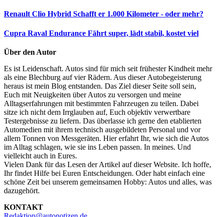
Renault Clio Hybrid
Schafft er 1.000 Kilometer - oder mehr?
Cupra Raval Endurance
Fährt super, lädt stabil, kostet viel
Über den Autor
Es ist Leidenschaft. Autos sind für mich seit frühester Kindheit mehr
als eine Blechburg auf vier Rädern. Aus dieser Autobegeisterung
heraus ist mein Blog entstanden. Das Ziel dieser Seite soll sein,
Euch mit Neuigkeiten über Autos zu versorgen und meine
Alltagserfahrungen mit bestimmten Fahrzeugen zu teilen. Dabei
sitze ich nicht dem Irrglauben auf, Euch objektiv verwertbare
Testergebnisse zu liefern. Das überlasse ich gerne den etablierten
Automedien mit ihrem technisch ausgebildeten Personal und vor
allem Tonnen von Messgeräten. Hier erfahrt Ihr, wie sich die Autos
im Alltag schlagen, wie sie ins Leben passen. In meines. Und
vielleicht auch in Eures.
Vielen Dank für das Lesen der Artikel auf dieser Website. Ich hoffe,
Ihr findet Hilfe bei Euren Entscheidungen. Oder habt einfach eine
schöne Zeit bei unserem gemeinsamen Hobby: Autos und alles, was
dazugehört.
KONTAKT
Redaktion@autonotizen.de