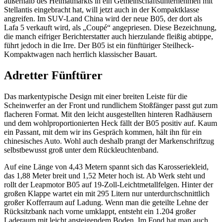
außerhalb des Heimatmarkts in ein Gemeinschaftsunternehmen mit
Stellantis eingebracht hat, will jetzt auch in der Kompaktklasse
angreifen. Im SUV-Land China wird der neue B05, der dort als
Lafa 5 verkauft wird, als „Coupé“ angepriesen. Diese Bezeichnung,
die manch eifriger Berichterstatter auch hierzulande fleißig abtippe,
führt jedoch in die Irre. Der B05 ist ein fünftüriger Steilheck-
Kompaktwagen nach herrlich klassischer Bauart.
Adretter Fünftürer
Das markentypische Design mit einer breiten Leiste für die
Scheinwerfer an der Front und rundlichem Stoßfänger passt gut zum
flacheren Format. Mit den leicht ausgestellten hinteren Radhäusern
und dem wohlproportionierten Heck fällt der B05 positiv auf. Kaum
ein Passant, mit dem wir ins Gespräch kommen, hält ihn für ein
chinesisches Auto. Wohl auch deshalb prangt der Markenschriftzug
selbstbewusst groß unter dem Rückleuchtenband.
Auf eine Länge von 4,43 Metern spannt sich das Karosseriekleid,
das 1,88 Meter breit und 1,52 Meter hoch ist. Ab Werk steht und
rollt der Leapmotor B05 auf 19-Zoll-Leichtmetallfelgen. Hinter der
großen Klappe wartet ein mit 295 Litern nur unterdurchschnittlich
großer Kofferraum auf Ladung. Wenn man die geteilte Lehne der
Rücksitzbank nach vorne umklappt, entsteht ein 1.204 großer
Laderaum mit leicht ansteigendem Boden. Im Fond hat man auch