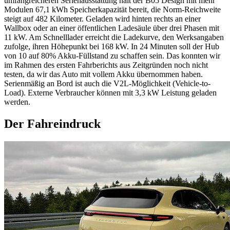
umfangreicheren Serienausstattung hält der B05 Design mit mehr
Modulen 67,1 kWh Speicherkapazität bereit, die Norm-Reichweite
steigt auf 482 Kilometer. Geladen wird hinten rechts an einer
Wallbox oder an einer öffentlichen Ladesäule über drei Phasen mit
11 kW. Am Schnelllader erreicht die Ladekurve, den Werksangaben
zufolge, ihren Höhepunkt bei 168 kW. In 24 Minuten soll der Hub
von 10 auf 80% Akku-Füllstand zu schaffen sein. Das konnten wir
im Rahmen des ersten Fahrberichts aus Zeitgründen noch nicht
testen, da wir das Auto mit vollem Akku übernommen haben.
Serienmäßig an Bord ist auch die V2L-Möglichkeit (Vehicle-to-
Load). Externe Verbraucher können mit 3,3 kW Leistung geladen
werden.
Der Fahreindruck