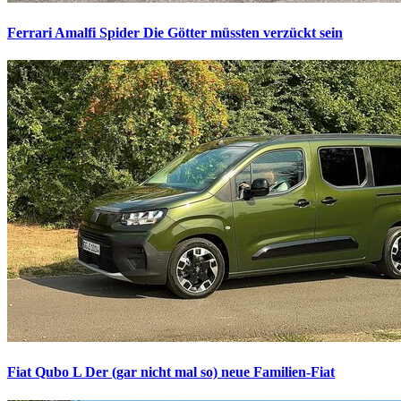
Ferrari Amalfi Spider
Die Götter müssten verzückt sein
Fiat Qubo L
Der (gar nicht mal so) neue Familien-Fiat