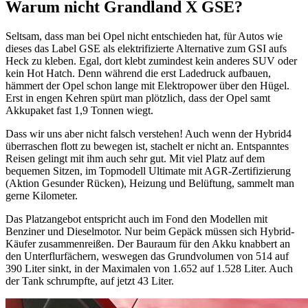
Warum nicht Grandland X GSE?
Seltsam, dass man bei Opel nicht entschieden hat, für Autos wie
dieses das Label GSE als elektrifizierte Alternative zum GSI aufs
Heck zu kleben. Egal, dort klebt zumindest kein anderes SUV oder
kein Hot Hatch. Denn während die erst Ladedruck aufbauen,
hämmert der Opel schon lange mit Elektropower über den Hügel.
Erst in engen Kehren spürt man plötzlich, dass der Opel samt
Akkupaket fast 1,9 Tonnen wiegt.
Dass wir uns aber nicht falsch verstehen! Auch wenn der Hybrid4
überraschen flott zu bewegen ist, stachelt er nicht an. Entspanntes
Reisen gelingt mit ihm auch sehr gut. Mit viel Platz auf dem
bequemen Sitzen, im Topmodell Ultimate mit AGR-Zertifizierung
(Aktion Gesunder Rücken), Heizung und Belüftung, sammelt man
gerne Kilometer.
Das Platzangebot entspricht auch im Fond den Modellen mit
Benziner und Dieselmotor. Nur beim Gepäck müssen sich Hybrid-
Käufer zusammenreißen. Der Bauraum für den Akku knabbert an
den Unterflurfächern, weswegen das Grundvolumen von 514 auf
390 Liter sinkt, in der Maximalen von 1.652 auf 1.528 Liter. Auch
der Tank schrumpfte, auf jetzt 43 Liter.