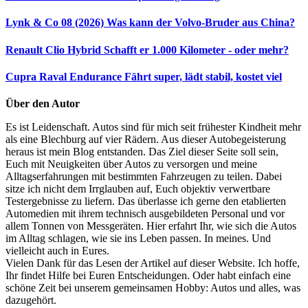
Lynk & Co 08 (2026)
Was kann der Volvo-Bruder aus China?
Renault Clio Hybrid
Schafft er 1.000 Kilometer - oder mehr?
Cupra Raval Endurance
Fährt super, lädt stabil, kostet viel
Über den Autor
Es ist Leidenschaft. Autos sind für mich seit frühester Kindheit mehr
als eine Blechburg auf vier Rädern. Aus dieser Autobegeisterung
heraus ist mein Blog entstanden. Das Ziel dieser Seite soll sein,
Euch mit Neuigkeiten über Autos zu versorgen und meine
Alltagserfahrungen mit bestimmten Fahrzeugen zu teilen. Dabei
sitze ich nicht dem Irrglauben auf, Euch objektiv verwertbare
Testergebnisse zu liefern. Das überlasse ich gerne den etablierten
Automedien mit ihrem technisch ausgebildeten Personal und vor
allem Tonnen von Messgeräten. Hier erfahrt Ihr, wie sich die Autos
im Alltag schlagen, wie sie ins Leben passen. In meines. Und
vielleicht auch in Eures.
Vielen Dank für das Lesen der Artikel auf dieser Website. Ich hoffe,
Ihr findet Hilfe bei Euren Entscheidungen. Oder habt einfach eine
schöne Zeit bei unserem gemeinsamen Hobby: Autos und alles, was
dazugehört.