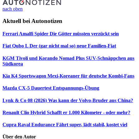
nach oben
Aktuell bei Autonotizen
Ferrari Amalfi Spider
Die Götter müssten verzückt sein
Fiat Qubo L
Der (gar nicht mal so) neue Familien-Fiat
KGM Tivoli und Korando Nomad Plus
SUV-Schnäppchen aus
Südkorea
Kia K4 Sportswagon
Mexi-Koreaner für deutsche Kombi-Fans
Mazda CX-5 Dauertest
Entspannungs-Übung
Lynk & Co 08 (2026)
Was kann der Volvo-Bruder aus China?
Renault Clio Hybrid
Schafft er 1.000 Kilometer - oder mehr?
Cupra Raval Endurance
Fährt super, lädt stabil, kostet viel
Über den Autor