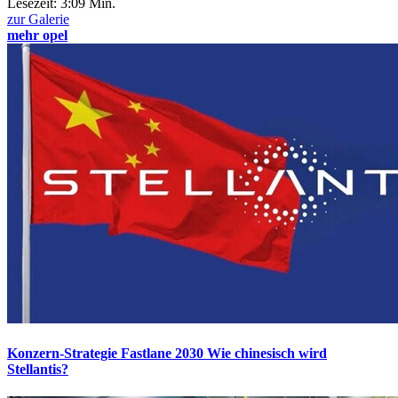
Lesezeit:
3:09 Min.
zur Galerie
mehr opel
Konzern-Strategie Fastlane 2030
Wie chinesisch wird
Stellantis?