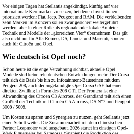
Vor einigen Tagen hat Stellantis angekündigt, künftig auf vier
internationale Kernmarken zu setzen, bei denen Investitionen
priorisiert werden: Fiat, Jeep, Peugeot und RAM. Die verbleibenden
zehn Marken im Konzern sollen zwar gesichert weitergeführt
werden, aber in einer Rolle als regionale oder lokale Anbieter
Technik und Modelle der „glorreichen Vier“ übernehmen. Das gilt
also nicht nur für Alfa Romeo, DS, Lancia und Maserati, sondern
auch für Citroën und Opel.
Wie deutsch ist Opel noch?
Schon heute ist die enge Verzahnung sichtbar, aktuelle Opel-
Modelle sind keine rein deutschen Entwicklungen mehr. Der Corsa
teilt sich die Basis bis hin zu Infotainment-Bausteinen mit dem
Peugeot 208, auch der angekündigte Opel Corsa GSE hat einen
direkten Zwilling in Form des 208 GTi. Der Frontera ist eine
Abwandlung des Citroën C3 Aircross, der Grandland teilt sich einen
Großteil der Technik mit Citroën C5 Aircross, DS N°7 und Peugeot
3008 / 5008.
Um Kosten zu sparen und Synergien zu nutzen, geht Stellantis jetzt
einen Schritt weiter. Die Zusammenarbeit mit dem chinesischen
Partner Leapmotor wird ausgebaut. 2026 startet im einstigen Opel-
Werk Figueruelas bei Saragossa (Spanien) die Produktion des