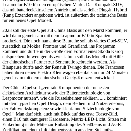
Leapmotor B10 für den europäischen Markt. Das Kompakt-SUV,
das mit batterieelektrischem Antrieb und als serieller Plug-in Hybrid
(Rang Extender) angeboten wird, ist außerdem die technische Basis
für ein neues Opel-Modell.
2028 soll der erste Opel auf China-Basis auf den Markt kommen, er
wird dann gemeinsam mit dem Leapmotor B10 in Spanien
produziert. Die noch namenlose Baureihe soll als viertes Opel-SUV,
zusätzlich zu Mokka, Frontera und Grandland, ins Programm
kommen und dürfte in der Größe dem Format eines Skoda Karoq
entsprechen. In weniger als zwei Jahren soll das Modell mit Hilfe
der chinesischen Partner zur Serienreife gebracht werden. Als
Blaupause dürfte auch der Renault Twingo dienen. Die Franzosen
haben ihren neuen Elektro-Kleinwagen ebenfalls in nur 24 Monaten
gemeinsam mit dem chinesischen Geely-Konzern entwickelt.
Der China-Opel soll „zentrale Komponenten der neuesten
elektrischen Architektur sowie der Batterietechnologie von
Leapmotor nutzen“, wie die Rüsselsheimer erklären. „…kombiniert
mit dem typischen Opel-Design, dem Bedien- und Nutzererlebnis,
der Fahrwerkskompetenz sowie Licht- und Sitztechnologie von
Opel“. Man darf sich, auch mit Blick auf das erste Teaser-Bild,
einen B10 mit kantigerer Karosserie, Matrix-LED-Licht, Sitzen mit
Einkerbung in der Mitte zur Entlastung des Steißbeins und AGR-
Zertifikat und einem Infotainmentsystem aus dem Stellantis-