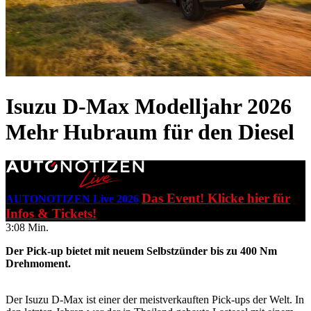
Isuzu D-Max Modelljahr 2026
Mehr Hubraum für den Diesel
Das Event! Klicke hier für
AUTONOTIZEN Live 2026
Infos & Tickets!
3:08 Min.
Der Pick-up bietet mit neuem Selbstzünder bis zu 400 Nm
Drehmoment.
Der Isuzu D-Max ist einer der meistverkauften Pick-ups der Welt. In