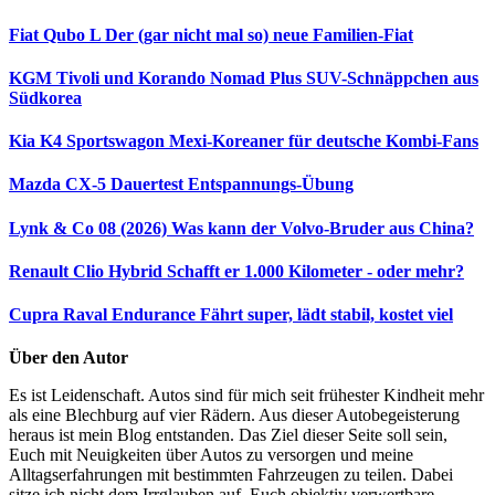
Fiat Qubo L
Der (gar nicht mal so) neue Familien-Fiat
KGM Tivoli und Korando Nomad Plus
SUV-Schnäppchen aus
Südkorea
Kia K4 Sportswagon
Mexi-Koreaner für deutsche Kombi-Fans
Mazda CX-5 Dauertest
Entspannungs-Übung
Lynk & Co 08 (2026)
Was kann der Volvo-Bruder aus China?
Renault Clio Hybrid
Schafft er 1.000 Kilometer - oder mehr?
Cupra Raval Endurance
Fährt super, lädt stabil, kostet viel
Über den Autor
Es ist Leidenschaft. Autos sind für mich seit frühester Kindheit mehr
als eine Blechburg auf vier Rädern. Aus dieser Autobegeisterung
heraus ist mein Blog entstanden. Das Ziel dieser Seite soll sein,
Euch mit Neuigkeiten über Autos zu versorgen und meine
Alltagserfahrungen mit bestimmten Fahrzeugen zu teilen. Dabei
sitze ich nicht dem Irrglauben auf, Euch objektiv verwertbare