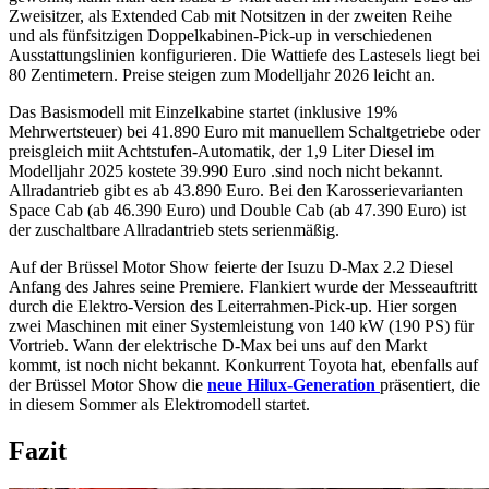
Zweisitzer, als Extended Cab mit Notsitzen in der zweiten Reihe
und als fünfsitzigen Doppelkabinen-Pick-up in verschiedenen
Ausstattungslinien konfigurieren. Die Wattiefe des Lastesels liegt bei
80 Zentimetern. Preise steigen zum Modelljahr 2026 leicht an.
Das Basismodell mit Einzelkabine startet (inklusive 19%
Mehrwertsteuer) bei 41.890 Euro mit manuellem Schaltgetriebe oder
preisgleich miit Achtstufen-Automatik, der 1,9 Liter Diesel im
Modelljahr 2025 kostete 39.990 Euro .sind noch nicht bekannt.
Allradantrieb gibt es ab 43.890 Euro. Bei den Karosserievarianten
Space Cab (ab 46.390 Euro) und Double Cab (ab 47.390 Euro) ist
der zuschaltbare Allradantrieb stets serienmäßig.
Auf der Brüssel Motor Show feierte der Isuzu D-Max 2.2 Diesel
Anfang des Jahres seine Premiere. Flankiert wurde der Messeauftritt
durch die Elektro-Version des Leiterrahmen-Pick-up. Hier sorgen
zwei Maschinen mit einer Systemleistung von 140 kW (190 PS) für
Vortrieb. Wann der elektrische D-Max bei uns auf den Markt
kommt, ist noch nicht bekannt. Konkurrent Toyota hat, ebenfalls auf
der Brüssel Motor Show die
neue Hilux-Generation
präsentiert, die
in diesem Sommer als Elektromodell startet.
Fazit