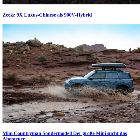
Zeekr 9X
Luxus-Chinese als 900V-Hybrid
Mini Countryman Sondermodell
Der große Mini sucht das
Abenteuer