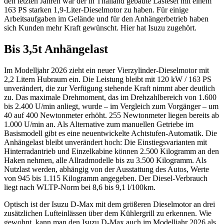
den letzten Jahren war der in Thailand gebaute Lastesel mit einem
163 PS starken 1,9-Liter-Dieselmotor zu haben. Für einige
Arbeitsaufgaben im Gelände und für den Anhängerbetrieb haben
sich Kunden mehr Kraft gewünscht. Hier hat Isuzu zugehört.
Bis 3,5t Anhängelast
Im Modelljahr 2026 zieht ein neuer Vierzylinder-Dieselmotor mit
2,2 Litern Hubraum ein. Die Leistung bleibt mit 120 kW / 163 PS
unverändert, die zur Verfügung stehende Kraft nimmt aber deutlich
zu. Das maximale Drehmoment, das im Drehzahlbereich von 1.600
bis 2.400 U/min anliegt, wurde – im Vergleich zum Vorgänger – um
40 auf 400 Newtonmeter erhöht. 255 Newtonmeter liegen bereits ab
1.000 U/min an. Als Alternative zum manuellen Getriebe im
Basismodell gibt es eine neuentwickelte Achtstufen-Automatik. Die
Anhängelast bleibt unverändert hoch: Die Einstiegsvarianten mit
Hinterradantrieb und Einzelkabine können 2.500 Kilogramm an den
Haken nehmen, alle Allradmodelle bis zu 3.500 Kilogramm. Als
Nutzlast werden, abhängig von der Ausstattung des Autos, Werte
von 945 bis 1.115 Kilogramm angegeben. Der Diesel-Verbrauch
liegt nach WLTP-Norm bei 8,6 bis 9,1 l/100km.
Optisch ist der Isuzu D-Max mit dem größeren Dieselmotor an drei
zusätzlichen Lufteinlässen über dem Kühlergrill zu erkennen. Wie
gewohnt, kann man den Isuzu D-Max auch im Modelljahr 2026 als