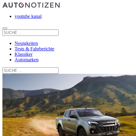
youtube kanal
Neuigkeiten
Tests & Fahrberichte
Klassiker
Automarken