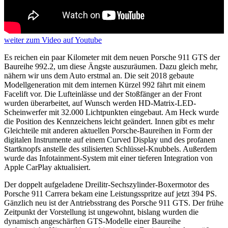
weiter
zum Video
auf Youtube
Es reichen ein paar Kilometer mit dem neuen Porsche 911 GTS der
Baureihe 992.2, um diese Ängste auszuräumen. Dazu gleich mehr,
nähern wir uns dem Auto erstmal an. Die seit 2018 gebaute
Modellgeneration mit dem internen Kürzel 992 fährt mit einem
Facelift vor. Die Lufteinlässe und der Stoßfänger an der Front
wurden überarbeitet, auf Wunsch werden HD-Matrix-LED-
Scheinwerfer mit 32.000 Lichtpunkten eingebaut. Am Heck wurde
die Position des Kennzeichens leicht geändert. Innen gibt es mehr
Gleichteile mit anderen aktuellen Porsche-Baureihen in Form der
digitalen Instrumente auf einem Curved Display und des profanen
Startknopfs anstelle des stilisierten Schlüssel-Knubbels. Außerdem
wurde das Infotainment-System mit einer tieferen Integration von
Apple CarPlay aktualisiert.
Der doppelt aufgeladene Dreilitr-Sechszylinder-Boxermotor des
Porsche 911 Carrera bekam eine Leistungsspritze auf jetzt 394 PS.
Gänzlich neu ist der Antriebsstrang des Porsche 911 GTS. Der frühe
Zeitpunkt der Vorstellung ist ungewohnt, bislang wurden die
dynamisch angeschärften GTS-Modelle einer Baureihe