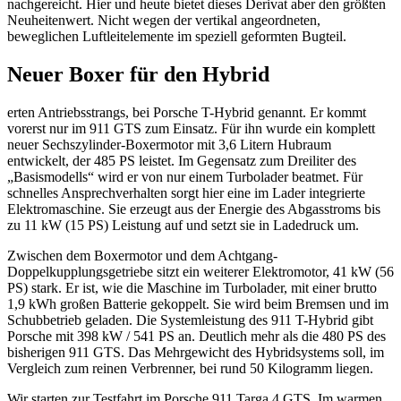
nachgereicht. Hier und heute bietet dieses Derivat aber den größten
Neuheitenwert. Nicht wegen der vertikal angeordneten,
beweglichen Luftleitelemente im speziell geformten Bugteil.
Neuer Boxer für den Hybrid
erten Antriebsstrangs, bei Porsche T-Hybrid genannt. Er kommt
vorerst nur im 911 GTS zum Einsatz. Für ihn wurde ein komplett
neuer Sechszylinder-Boxermotor mit 3,6 Litern Hubraum
entwickelt, der 485 PS leistet. Im Gegensatz zum Dreiliter des
„Basismodells“ wird er von nur einem Turbolader beatmet. Für
schnelles Ansprechverhalten sorgt hier eine im Lader integrierte
Elektromaschine. Sie erzeugt aus der Energie des Abgasstroms bis
zu 11 kW (15 PS) Leistung auf und setzt sie in Ladedruck um.
Zwischen dem Boxermotor und dem Achtgang-
Doppelkupplungsgetriebe sitzt ein weiterer Elektromotor, 41 kW (56
PS) stark. Er ist, wie die Maschine im Turbolader, mit einer brutto
1,9 kWh großen Batterie gekoppelt. Sie wird beim Bremsen und im
Schubbetrieb geladen. Die Systemleistung des 911 T-Hybrid gibt
Porsche mit 398 kW / 541 PS an. Deutlich mehr als die 480 PS des
bisherigen 911 GTS. Das Mehrgewicht des Hybridsystems soll, im
Vergleich zum reinen Verbrenner, bei rund 50 Kilogramm liegen.
Wir starten zur Testfahrt im Porsche 911 Targa 4 GTS. Im warmen