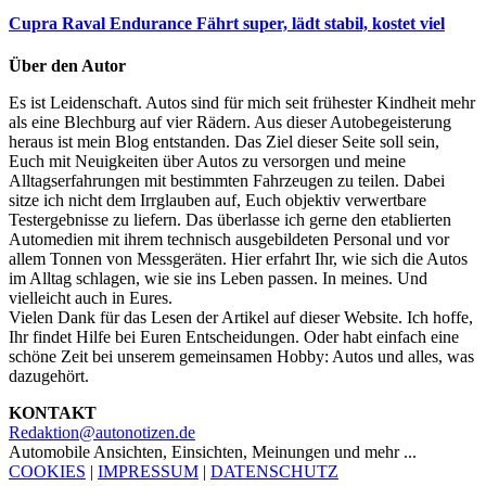
Cupra Raval Endurance
Fährt super, lädt stabil, kostet viel
Über den Autor
Es ist Leidenschaft. Autos sind für mich seit frühester Kindheit mehr
als eine Blechburg auf vier Rädern. Aus dieser Autobegeisterung
heraus ist mein Blog entstanden. Das Ziel dieser Seite soll sein,
Euch mit Neuigkeiten über Autos zu versorgen und meine
Alltagserfahrungen mit bestimmten Fahrzeugen zu teilen. Dabei
sitze ich nicht dem Irrglauben auf, Euch objektiv verwertbare
Testergebnisse zu liefern. Das überlasse ich gerne den etablierten
Automedien mit ihrem technisch ausgebildeten Personal und vor
allem Tonnen von Messgeräten. Hier erfahrt Ihr, wie sich die Autos
im Alltag schlagen, wie sie ins Leben passen. In meines. Und
vielleicht auch in Eures.
Vielen Dank für das Lesen der Artikel auf dieser Website. Ich hoffe,
Ihr findet Hilfe bei Euren Entscheidungen. Oder habt einfach eine
schöne Zeit bei unserem gemeinsamen Hobby: Autos und alles, was
dazugehört.
KONTAKT
Redaktion@autonotizen.de
Automobile Ansichten, Einsichten, Meinungen und mehr ...
COOKIES
|
IMPRESSUM
|
DATENSCHUTZ