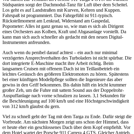
Südspanien sorgt der Dachmodul-Tanz für Luft über dem Scheitel.
Los geht es auf Landstraßen mit Kurven, Kehren und Kuppen.
Fahrspaß ist programmiert. Das Fahrgefühl ist 911-typisch.
Rückstellmoment am Lenkrad, Widerstand am Gaspedal,
Popometer: Alles ist ganz genau so, wie man es sich als Dirigent
eines Orchesters aus Kolben, Kraft und Abgasanlage vorstellt. Da
kann man sich auch schneller als gedacht mit den neuen Digital-
Instrumenten anfreunden.
Auch wenn du penibel darauf achtest – ein auch nur minimal
verzögertes Ansprechverhalten des Turboladers ist nicht spürbar. Die
dort integrierte E-Maschine macht ihre Arbeit richtig. Beim
langsamen Cruisen mit offenem Dach ist im Teillastbetrieb ein
leichtes Geräusch des größeren Elektromotors zu hören. Spätestens
bei einer künftigen Modellpflege sollten die Ingenieure das aber
gewiss in den Griff bekommen. Bis dahin hilft ein leicht krummer
großer Zeh, um die Fuhre mit sattem Sound aus der Doppelrohr-
Auspuffanlage nach vorne schnalzen zu lassen. 3,1 Sekunden für
die Beschleunigung auf 100 km/h und eine Höchstgeschwindigkeit
von 312 km/h glaubst du gern.
Viel zu schnell geht der Tag mit dem Targa zu Ende. Dafür steigt die
Vorfreude. Am nächsten Morgen zeigt uns schon der Himmel, dass
er heute eher ein geschlossenes Dach über dem Kopf empfiehlt. Vor
dem Hotel wartet der Porsche 911 Carrera 4 GTS. Gleicher Antrieb,