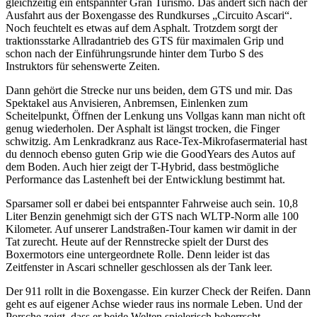
gleichzeitig ein entspannter Gran Turismo. Das ändert sich nach der
Ausfahrt aus der Boxengasse des Rundkurses „Circuito Ascari“.
Noch feuchtelt es etwas auf dem Asphalt. Trotzdem sorgt der
traktionsstarke Allradantrieb des GTS für maximalen Grip und
schon nach der Einführungsrunde hinter dem Turbo S des
Instruktors für sehenswerte Zeiten.
Dann gehört die Strecke nur uns beiden, dem GTS und mir. Das
Spektakel aus Anvisieren, Anbremsen, Einlenken zum
Scheitelpunkt, Öffnen der Lenkung uns Vollgas kann man nicht oft
genug wiederholen. Der Asphalt ist längst trocken, die Finger
schwitzig. Am Lenkradkranz aus Race-Tex-Mikrofasermaterial hast
du dennoch ebenso guten Grip wie die GoodYears des Autos auf
dem Boden. Auch hier zeigt der T-Hybrid, dass bestmögliche
Performance das Lastenheft bei der Entwicklung bestimmt hat.
Sparsamer soll er dabei bei entspannter Fahrweise auch sein. 10,8
Liter Benzin genehmigt sich der GTS nach WLTP-Norm alle 100
Kilometer. Auf unserer Landstraßen-Tour kamen wir damit in der
Tat zurecht. Heute auf der Rennstrecke spielt der Durst des
Boxermotors eine untergeordnete Rolle. Denn leider ist das
Zeitfenster in Ascari schneller geschlossen als der Tank leer.
Der 911 rollt in die Boxengasse. Ein kurzer Check der Reifen. Dann
geht es auf eigener Achse wieder raus ins normale Leben. Und der
Porsche zeigt, dass er beide Welten spielerisch beherrscht.