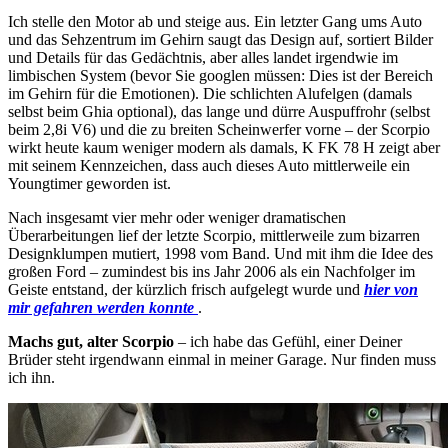
Ich stelle den Motor ab und steige aus. Ein letzter Gang ums Auto
und das Sehzentrum im Gehirn saugt das Design auf, sortiert Bilder
und Details für das Gedächtnis, aber alles landet irgendwie im
limbischen System (bevor Sie googlen müssen: Dies ist der Bereich
im Gehirn für die Emotionen). Die schlichten Alufelgen (damals
selbst beim Ghia optional), das lange und dürre Auspuffrohr (selbst
beim 2,8i V6) und die zu breiten Scheinwerfer vorne – der Scorpio
wirkt heute kaum weniger modern als damals, K FK 78 H zeigt aber
mit seinem Kennzeichen, dass auch dieses Auto mittlerweile ein
Youngtimer geworden ist.
Nach insgesamt vier mehr oder weniger dramatischen
Überarbeitungen lief der letzte Scorpio, mittlerweile zum bizarren
Designklumpen mutiert, 1998 vom Band. Und mit ihm die Idee des
großen Ford – zumindest bis ins Jahr 2006 als ein Nachfolger im
Geiste entstand, der kürzlich frisch aufgelegt wurde und
hier von
mir gefahren werden konnte
.
Machs gut, alter Scorpio
– ich habe das Gefühl, einer Deiner
Brüder steht irgendwann einmal in meiner Garage. Nur finden muss
ich ihn.