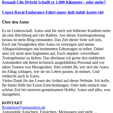
Renault Clio Hybrid
Schafft er 1.000 Kilometer - oder mehr?
Cupra Raval Endurance
Fährt super, lädt stabil, kostet viel
Über den Autor
Es ist Leidenschaft. Autos sind für mich seit frühester Kindheit mehr
als eine Blechburg auf vier Rädern. Aus dieser Autobegeisterung
heraus ist mein Blog entstanden. Das Ziel dieser Seite soll sein,
Euch mit Neuigkeiten über Autos zu versorgen und meine
Alltagserfahrungen mit bestimmten Fahrzeugen zu teilen. Dabei
sitze ich nicht dem Irrglauben auf, Euch objektiv verwertbare
Testergebnisse zu liefern. Das überlasse ich gerne den etablierten
Automedien mit ihrem technisch ausgebildeten Personal und vor
allem Tonnen von Messgeräten. Hier erfahrt Ihr, wie sich die Autos
im Alltag schlagen, wie sie ins Leben passen. In meines. Und
vielleicht auch in Eures.
Vielen Dank für das Lesen der Artikel auf dieser Website. Ich hoffe,
Ihr findet Hilfe bei Euren Entscheidungen. Oder habt einfach eine
schöne Zeit bei unserem gemeinsamen Hobby: Autos und alles, was
dazugehört.
KONTAKT
Redaktion@autonotizen.de
Automobile Ansichten, Einsichten, Meinungen und mehr ...