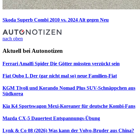
Skoda Superb Combi 2010 vs. 2024
Alt gegen Neu
nach oben
Aktuell bei Autonotizen
Ferrari Amalfi Spider
Die Götter müssten verzückt sein
Fiat Qubo L
Der (gar nicht mal so) neue Familien-Fiat
KGM Tivoli und Korando Nomad Plus
SUV-Schnäppchen aus
Südkorea
Kia K4 Sportswagon
Mexi-Koreaner für deutsche Kombi-Fans
Mazda CX-5 Dauertest
Entspannungs-Übung
Lynk & Co 08 (2026)
Was kann der Volvo-Bruder aus China?