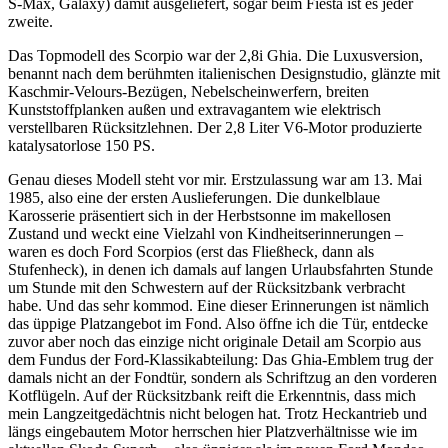
S-Max, Galaxy) damit ausgeliefert, sogar beim Fiesta ist es jeder
zweite.
Das Topmodell des Scorpio war der 2,8i Ghia. Die Luxusversion,
benannt nach dem berühmten italienischen Designstudio, glänzte mit
Kaschmir-Velours-Bezügen, Nebelscheinwerfern, breiten
Kunststoffplanken außen und extravagantem wie elektrisch
verstellbaren Rücksitzlehnen. Der 2,8 Liter V6-Motor produzierte
katalysatorlose 150 PS.
Genau dieses Modell steht vor mir. Erstzulassung war am 13. Mai
1985, also eine der ersten Auslieferungen. Die dunkelblaue
Karosserie präsentiert sich in der Herbstsonne im makellosen
Zustand und weckt eine Vielzahl von Kindheitserinnerungen –
waren es doch Ford Scorpios (erst das Fließheck, dann als
Stufenheck), in denen ich damals auf langen Urlaubsfahrten Stunde
um Stunde mit den Schwestern auf der Rücksitzbank verbracht
habe. Und das sehr kommod. Eine dieser Erinnerungen ist nämlich
das üppige Platzangebot im Fond. Also öffne ich die Tür, entdecke
zuvor aber noch das einzige nicht originale Detail am Scorpio aus
dem Fundus der Ford-Klassikabteilung: Das Ghia-Emblem trug der
damals nicht an der Fondtür, sondern als Schriftzug an den vorderen
Kotflügeln. Auf der Rücksitzbank reift die Erkenntnis, dass mich
mein Langzeitgedächtnis nicht belogen hat. Trotz Heckantrieb und
längs eingebautem Motor herrschen hier Platzverhältnisse wie im