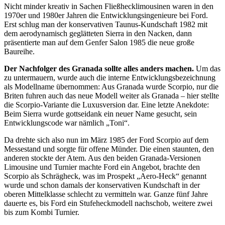
Nicht minder kreativ in Sachen Fließhecklimousinen waren in den
1970er und 1980er Jahren die Entwicklungsingenieure bei Ford.
Erst schlug man der konservativen Taunus-Kundschaft 1982 mit
dem aerodynamisch geglätteten Sierra in den Nacken, dann
präsentierte man auf dem Genfer Salon 1985 die neue große
Baureihe.
Der Nachfolger des Granada sollte alles anders machen.
Um das
zu untermauern, wurde auch die interne Entwicklungsbezeichnung
als Modellname übernommen: Aus Granada wurde Scorpio, nur die
Briten fuhren auch das neue Modell weiter als Granada – hier stellte
die Scorpio-Variante die Luxusversion dar. Eine letzte Anekdote:
Beim Sierra wurde gottseidank ein neuer Name gesucht, sein
Entwicklungscode war nämlich „Toni“.
Da drehte sich also nun im März 1985 der Ford Scorpio auf dem
Messestand und sorgte für offene Münder. Die einen staunten, den
anderen stockte der Atem. Aus den beiden Granada-Versionen
Limousine und Turnier machte Ford ein Angebot, brachte den
Scorpio als Schrägheck, was im Prospekt „Aero-Heck“ genannt
wurde und schon damals der konservativen Kundschaft in der
oberen Mittelklasse schlecht zu vermitteln war. Ganze fünf Jahre
dauerte es, bis Ford ein Stufeheckmodell nachschob, weitere zwei
bis zum Kombi Turnier.