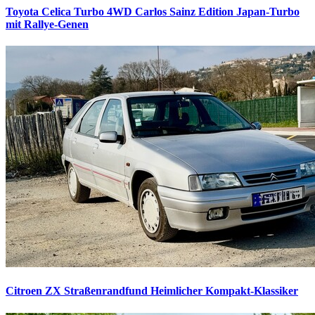
Toyota Celica Turbo 4WD Carlos Sainz Edition
Japan-Turbo
mit Rallye-Genen
Citroen ZX Straßenrandfund
Heimlicher Kompakt-Klassiker