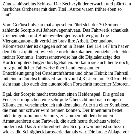
Zündschlüssel ins Schloss. Der Sechszylinder erwacht und plärrt ein
herrliches Orchester mit dem Titel „Autos waren früher eben so
laut“.
Vom Geräuschniveau mal abgesehen fährt sich der 30 Sommer
zählende Scorpio auf Jahreswagenniveau. Das Fahrwerk schaukelt
Unebenheiten und Bodenwellen genüsslich weg und die
Viergangautomatik verrichtet brav ihre Arbeit. Der analoge
Kilometerzähler ist dagegen schon in Rente. Bei 114.147 km hat er
den Dienst quittiert, wie viele noch hinzukamen, entzieht sich leider
meiner Kenntnis. Interessanterweise hat die Digitalanzeige des
Bordcomputers länger durchgehalten. So kann sie auch heute noch,
trotz gemütlicher Fahrweise über Land, entspannter
Entschleunigung bei Ortsdurchfahrten und ohne Hektik im Fahrstil,
mit einem Durchschnittsverbrauch von 14,3 Litern auf 100 km. Hier
sieht man also auch den automobilen Fortschritt moderner Motoren.
Egal, der Scorpio macht trotzdem einen Heidenspaß. Die großen
Fenster ermöglichen eine sehr gute Übersicht und nach einigen
Kilometern verschmelze ich mit dem alten Auto zu einer Symbiose,
die man nur schwer wird trennen können. Der Innenraum bettet
mich in grau-braunes Velours, zusammen mit dem braunen
Armaturenbrett eine Farbwelt, die auch heute durchaus wieder
modern ist. Das Armaturenbrett des Scorpio war und ist so bizarr
wie es die Schrägheckkarosserie damals war. Die breite Ablage vor