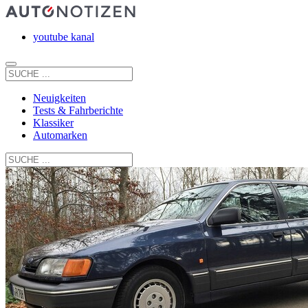
youtube kanal
Neuigkeiten
Tests & Fahrberichte
Klassiker
Automarken