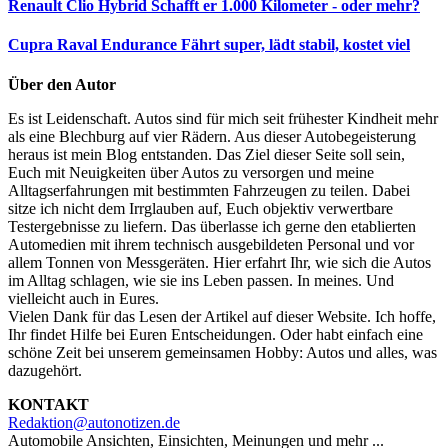
Renault Clio Hybrid
Schafft er 1.000 Kilometer - oder mehr?
Cupra Raval Endurance
Fährt super, lädt stabil, kostet viel
Über den Autor
Es ist Leidenschaft. Autos sind für mich seit frühester Kindheit mehr
als eine Blechburg auf vier Rädern. Aus dieser Autobegeisterung
heraus ist mein Blog entstanden. Das Ziel dieser Seite soll sein,
Euch mit Neuigkeiten über Autos zu versorgen und meine
Alltagserfahrungen mit bestimmten Fahrzeugen zu teilen. Dabei
sitze ich nicht dem Irrglauben auf, Euch objektiv verwertbare
Testergebnisse zu liefern. Das überlasse ich gerne den etablierten
Automedien mit ihrem technisch ausgebildeten Personal und vor
allem Tonnen von Messgeräten. Hier erfahrt Ihr, wie sich die Autos
im Alltag schlagen, wie sie ins Leben passen. In meines. Und
vielleicht auch in Eures.
Vielen Dank für das Lesen der Artikel auf dieser Website. Ich hoffe,
Ihr findet Hilfe bei Euren Entscheidungen. Oder habt einfach eine
schöne Zeit bei unserem gemeinsamen Hobby: Autos und alles, was
dazugehört.
KONTAKT
Redaktion@autonotizen.de
Automobile Ansichten, Einsichten, Meinungen und mehr ...