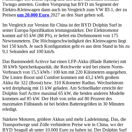
Twingo antreten. Großen Vorsprung hat BYD im Segment der
Elektro-Kleinwagen dann auch im Vergleich zum VW ID.1, der zu
Preisen
um 20.000 Euro
2027 an den Start gehen soll.
Im Vergleich zur Version für China ist der BYD Dolphin Surf in
seiner Europa-Spezifikation leistungsstärker. Der Elektromotor
kommt auf 65 kW (88 PS), er liefert ein Drehmoment von 175
Newtonmetern. Die Höchstgeschwindigkeit des Kleinwagens liegt
bei 150 km/h. Je nach Konfiguration geht es aus dem Stand in bis zu
9,1 Sekunden auf 100 km/h.
Das Basismodell Activce hat einen LFP-Akku (Blade Batterie) mit
30 kWh Speicherkapazität, die Reichweite wird bei einem Norm-
Verbrauch von 15,5 kWh / 100 km mit 220 Kilometern angegeben.
Die Linien Boost und Comfort kommen mit 43,2 kWh großem
Akku für 322 (Boost) bzw. 310 Kilometer Radius. Wechselstrom
wird dreiphasig mit 11 kW geladen. Am Schnelllader erreicht der
Dolphin Surf Active maximal 65 kW, die beiden anderen Modelle
kommen auf 85 kW. Der Hub von zehn auf 80 Prozent des
maximalen Füllstands ist bei beiden Batteriegrößen in 30 Minuten
erledigt.
Stärkere Motoren, größere Akkus und mehr Ladeleistung. Das, die
Transportwege und Zölle verhindern Preise wie in China, wo der
BYD Seagull ab unter 10.000 Euro zu haben ist. Der Dolphin Surf