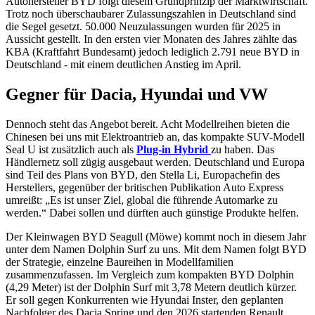
Autohersteller BYD folgt diesem Grundprinzip der Marktwirtschaft.
Trotz noch überschaubarer Zulassungszahlen in Deutschland sind
die Segel gesetzt. 50.000 Neuzulassungen wurden für 2025 in
Aussicht gestellt. In den ersten vier Monaten des Jahres zählte das
KBA (Kraftfahrt Bundesamt) jedoch lediglich 2.791 neue BYD in
Deutschland - mit einem deutlichen Anstieg im April.
Gegner für Dacia, Hyundai und VW
Dennoch steht das Angebot bereit. Acht Modellreihen bieten die
Chinesen bei uns mit Elektroantrieb an, das kompakte SUV-Modell
Seal U ist zusätzlich auch als
Plug-in Hybrid
zu haben. Das
Händlernetz soll zügig ausgebaut werden. Deutschland und Europa
sind Teil des Plans von BYD, den Stella Li, Europachefin des
Herstellers, gegenüber der britischen Publikation Auto Express
umreißt: „Es ist unser Ziel, global die führende Automarke zu
werden.“ Dabei sollen und dürften auch günstige Produkte helfen.
Der Kleinwagen BYD Seagull (Möwe) kommt noch in diesem Jahr
unter dem Namen Dolphin Surf zu uns. Mit dem Namen folgt BYD
der Strategie, einzelne Baureihen in Modellfamilien
zusammenzufassen. Im Vergleich zum kompakten BYD Dolphin
(4,29 Meter) ist der Dolphin Surf mit 3,78 Metern deutlich kürzer.
Er soll gegen Konkurrenten wie Hyundai Inster, den geplanten
Nachfolger des Dacia Spring und den 2026 startenden Renault