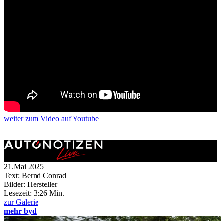
weiter
zum Video
auf Youtube
21.Mai 2025
Text: Bernd Conrad
Bilder: Hersteller
Lesezeit:
3:26 Min.
zur Galerie
mehr byd