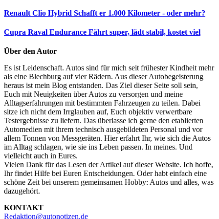
Renault Clio Hybrid
Schafft er 1.000 Kilometer - oder mehr?
Cupra Raval Endurance
Fährt super, lädt stabil, kostet viel
Über den Autor
Es ist Leidenschaft. Autos sind für mich seit frühester Kindheit mehr
als eine Blechburg auf vier Rädern. Aus dieser Autobegeisterung
heraus ist mein Blog entstanden. Das Ziel dieser Seite soll sein,
Euch mit Neuigkeiten über Autos zu versorgen und meine
Alltagserfahrungen mit bestimmten Fahrzeugen zu teilen. Dabei
sitze ich nicht dem Irrglauben auf, Euch objektiv verwertbare
Testergebnisse zu liefern. Das überlasse ich gerne den etablierten
Automedien mit ihrem technisch ausgebildeten Personal und vor
allem Tonnen von Messgeräten. Hier erfahrt Ihr, wie sich die Autos
im Alltag schlagen, wie sie ins Leben passen. In meines. Und
vielleicht auch in Eures.
Vielen Dank für das Lesen der Artikel auf dieser Website. Ich hoffe,
Ihr findet Hilfe bei Euren Entscheidungen. Oder habt einfach eine
schöne Zeit bei unserem gemeinsamen Hobby: Autos und alles, was
dazugehört.
KONTAKT
Redaktion@autonotizen.de