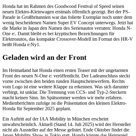
Honda hat im Rahmen des Goodwood Festival of Speed seinen
neuen Elektro-Kleinwagen erstmals öffentlich gezeigt. Bei der PS-
Parade in Großbritannien war das folierte Exemplar noch unter dem
wenig bescheidenen Namen Super EV Concept unterwegs. Jetzt hat
die Marke in Japan den Namen des Serienautos verraten: Honda N-
One e:. Damit bleibt es bei kryptischen Bezeichnungen für
Elektroautos, das kompakte Crossover-Modell im Format des HR-V
heißt Honda e:Ny1.
Geladen wird an der Front
Im Heimatland hat Honda einen ersten Teaser mit der ungetarnten
Front des neuen N-One e: veröffentlicht. Der Ladeanschluss steckt
vorne zwischen den beiden runden Hauptscheinwerfern. Rechts
vom Logo ist eine weitere Klappe zu erkennen. Was sich darunter
verbirgt, ist unklar. Die Trennung von CCS- und Typ-2-Steckern
macht keinen Sinn. Im Spätsommer werden wir mehr erfahren.
Medienberichten zufolge ist die Präsentation des kleinen Elektro-
Honda für September 2025 geplant.
Ein Auftritt auf der IAA Mobility in München erscheint
unwahrscheinlich. Aktuell (Stand 14. Juli 2025) wird der Hersteller
nicht als Aussteller auf der Messe gelistet. Ende Oktober findet die
Japan Mobility Show in Tokio statt. Honda könnte das Heimspiel