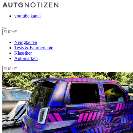
youtube kanal
Neuigkeiten
Tests & Fahrberichte
Klassiker
Automarken