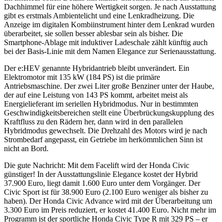
Dachhimmel für eine höhere Wertigkeit sorgen. Je nach Ausstattung
gibt es erstmals Ambientelicht und eine Lenkradheizung. Die
Anzeige im digitalen Kombiinstrument hinter dem Lenkrad wurden
überarbeitet, sie sollen besser ablesbar sein als bisher. Die
Smartphone-Ablage mit induktiver Ladeschale zählt künftig auch
bei der Basis-Linie mit dem Namen Elegance zur Serienausstattung.
Der e:HEV genannte Hybridantrieb bleibt unverändert. Ein
Elektromotor mit 135 kW (184 PS) ist die primäre
Antriebsmaschine. Der zwei Liter große Benziner unter der Haube,
der auf eine Leistung von 143 PS kommt, arbeitet meist als
Energielieferant im seriellen Hybridmodus. Nur in bestimmten
Geschwindigkeitsbereichen stellt eine Überbrückungskupplung des
Kraftfluss zu den Rädern her, dann wird in den parallelen
Hybridmodus gewechselt. Die Drehzahl des Motors wird je nach
Strombedarf angepasst, ein Getriebe im herkömmlichen Sinn ist
nicht an Bord.
Die gute Nachricht: Mit dem Facelift wird der Honda Civic
günstiger! In der Ausstattungslinie Elegance kostet der Hybrid
37.900 Euro, liegt damit 1.600 Euro unter dem Vorgänger. Der
Civic Sport ist für 38.900 Euro (2.100 Euro weniger als bisher zu
haben). Der Honda Civic Advance wird mit der Überarbeitung um
3.300 Euro im Preis reduziert, er kostet 41.400 Euro. Nicht mehr im
Programm ist der sportliche Honda Civic Type R mit 329 PS – er