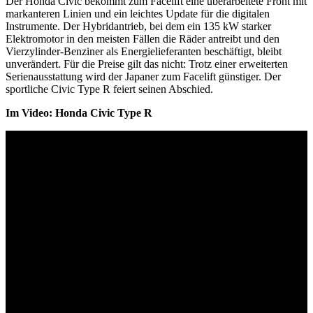
Der Honda Civic bekommt zum Facelift eine überarbeitete Front mit
markanteren Linien und ein leichtes Update für die digitalen
Instrumente. Der Hybridantrieb, bei dem ein 135 kW starker
Elektromotor in den meisten Fällen die Räder antreibt und den
Vierzylinder-Benziner als Energielieferanten beschäftigt, bleibt
unverändert. Für die Preise gilt das nicht: Trotz einer erweiterten
Serienausstattung wird der Japaner zum Facelift günstiger. Der
sportliche Civic Type R feiert seinen Abschied.
Im Video: Honda Civic Type R