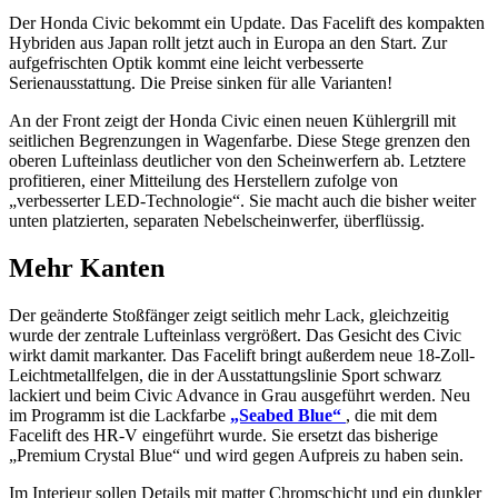
Der Honda Civic bekommt ein Update. Das Facelift des kompakten
Hybriden aus Japan rollt jetzt auch in Europa an den Start. Zur
aufgefrischten Optik kommt eine leicht verbesserte
Serienausstattung. Die Preise sinken für alle Varianten!
An der Front zeigt der Honda Civic einen neuen Kühlergrill mit
seitlichen Begrenzungen in Wagenfarbe. Diese Stege grenzen den
oberen Lufteinlass deutlicher von den Scheinwerfern ab. Letztere
profitieren, einer Mitteilung des Herstellern zufolge von
„verbesserter LED-Technologie“. Sie macht auch die bisher weiter
unten platzierten, separaten Nebelscheinwerfer, überflüssig.
Mehr Kanten
Der geänderte Stoßfänger zeigt seitlich mehr Lack, gleichzeitig
wurde der zentrale Lufteinlass vergrößert. Das Gesicht des Civic
wirkt damit markanter. Das Facelift bringt außerdem neue 18-Zoll-
Leichtmetallfelgen, die in der Ausstattungslinie Sport schwarz
lackiert und beim Civic Advance in Grau ausgeführt werden. Neu
im Programm ist die Lackfarbe
„Seabed Blue“
, die mit dem
Facelift des HR-V eingeführt wurde. Sie ersetzt das bisherige
„Premium Crystal Blue“ und wird gegen Aufpreis zu haben sein.
Im Interieur sollen Details mit matter Chromschicht und ein dunkler