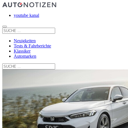
youtube kanal
Neuigkeiten
Tests & Fahrberichte
Klassiker
Automarken