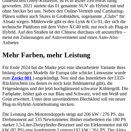
chinesischen Geely-Konzerns, ist es in letzter Zeit etwas ruhig
geworden. 2021 startete das 01 genannte SUV als Hybrid mit und
ohne Stecker bei uns. Neben den Online-Vertrieb und Carsharing-
Plänen sollten auch Stores in Großstädten, sogenannte „Clubs“ für
Absatz sorgen. Mittlerweile gibt es den Lynk & Co 01, der sich die
technische Plattform mit dem Volvo XC40 teilt, nur noch als Plug-in
Hybrid. Auf den Straßen ist der Chinese durchaus oft anzutreffen –
meist mit Zulassungen auf Autovermieter und einen Auto-Abo-
Anbieter.
Mehr Farben, mehr Leistung
Für Ende 2024 hat die Marke jetzt eine überarbeitete Variante ihres
bislang einzigen Modells für Europa (die schicke Limousine wurde
zum
Zeekr 001
) angekündigt. Neu sind das Innenleben der LED-
Rückleuchten (zu denen es noch kein Bildmaterial gibt), die
Felgendesigns und der jetzt hochglänzend schwarze Kühlergrill. Die
Farbplatte, bisher gab es nur Blau und Schwarz, wird mit Weiß und
Grün erweitert. Unter dem unveränderten Blechkleid soll ein neuer
Plug-in-Hybrid-Antriebsstrang stecken.
Die Leistung des Motorendoppels steigt auf 206 kW / 276 PS, das
Drehmoment auf 535 Newtonmeter. Bisher erarbeiteten ein 180 PS
starker 1,5-Liter-Dreizylinder-Benziner und ein Elektromotor mit 60
kW (82 PS) eine kombinierte Leistung192 kW / 261 PS. Der Akku