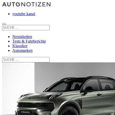
youtube kanal
Neuigkeiten
Tests & Fahrberichte
Klassiker
Automarken