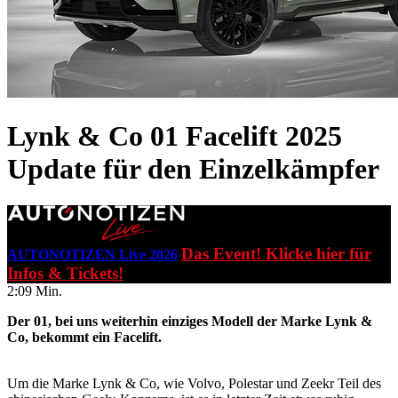
Lynk & Co 01 Facelift 2025
Update für den Einzelkämpfer
Das Event! Klicke hier für
AUTONOTIZEN Live 2026
Infos & Tickets!
2:09 Min.
Der 01, bei uns weiterhin einziges Modell der Marke Lynk &
Co, bekommt ein Facelift.
Um die Marke Lynk & Co, wie Volvo, Polestar und Zeekr Teil des