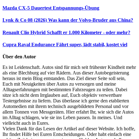
Mazda CX-5 Dauertest
Entspannungs-Übung
Lynk & Co 08 (2026)
Was kann der Volvo-Bruder aus China?
Renault Clio Hybrid
Schafft er 1.000 Kilometer - oder mehr?
Cupra Raval Endurance
Fährt super, lädt stabil, kostet viel
Über den Autor
Es ist Leidenschaft. Autos sind für mich seit frühester Kindheit mehr
als eine Blechburg auf vier Rädern. Aus dieser Autobegeisterung
heraus ist mein Blog entstanden. Das Ziel dieser Seite soll sein,
Euch mit Neuigkeiten über Autos zu versorgen und meine
Alltagserfahrungen mit bestimmten Fahrzeugen zu teilen. Dabei
sitze ich nicht dem Irrglauben auf, Euch objektiv verwertbare
Testergebnisse zu liefern. Das überlasse ich gerne den etablierten
Automedien mit ihrem technisch ausgebildeten Personal und vor
allem Tonnen von Messgeräten. Hier erfahrt Ihr, wie sich die Autos
im Alltag schlagen, wie sie ins Leben passen. In meines. Und
vielleicht auch in Eures.
Vielen Dank für das Lesen der Artikel auf dieser Website. Ich hoffe,
Ihr findet Hilfe bei Euren Entscheidungen. Oder habt einfach eine