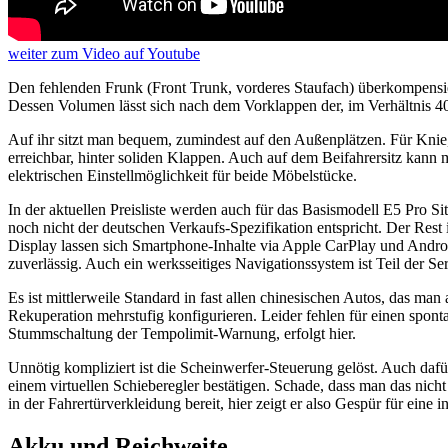
weiter
zum Video
auf Youtube
Den fehlenden Frunk (Front Trunk, vorderes Staufach) überkompensier
Dessen Volumen lässt sich nach dem Vorklappen der, im Verhältnis 40:
Auf ihr sitzt man bequem, zumindest auf den Außenplätzen. Für Knie, 
erreichbar, hinter soliden Klappen. Auch auf dem Beifahrersitz kann m
elektrischen Einstellmöglichkeit für beide Möbelstücke.
In der aktuellen Preisliste werden auch für das Basismodell E5 Pro S
noch nicht der deutschen Verkaufs-Spezifikation entspricht. Der Res
Display lassen sich Smartphone-Inhalte via Apple CarPlay und Andro
zuverlässig. Auch ein werksseitiges Navigationssystem ist Teil der S
Es ist mittlerweile Standard in fast allen chinesischen Autos, das ma
Rekuperation mehrstufig konfigurieren. Leider fehlen für einen spon
Stummschaltung der Tempolimit-Warnung, erfolgt hier.
Unnötig kompliziert ist die Scheinwerfer-Steuerung gelöst. Auch daf
einem virtuellen Schieberegler bestätigen. Schade, dass man das nich
in der Fahrertürverkleidung bereit, hier zeigt er also Gespür für eine i
Akku und Reichweite