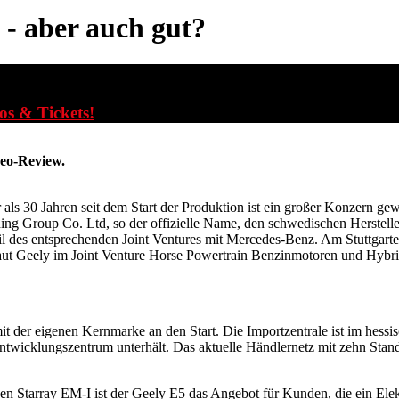
- aber auch gut?
fos & Tickets!
deo-Review.
als 30 Jahren seit dem Start der Produktion ist ein großer Konzern g
olding Group Co. Ltd, so der offizielle Name, den schwedischen Herst
l des entsprechenden Joint Ventures mit Mercedes-Benz. Am Stuttgarte
baut Geely im Joint Venture Horse Powertrain Benzinmotoren und Hybri
it der eigenen Kernmarke an den Start. Die Importzentrale ist im hess
ntwicklungszentrum unterhält. Das aktuelle Händlernetz mit zehn Stando
Starray EM-I ist der Geely E5 das Angebot für Kunden, die ein Elekt