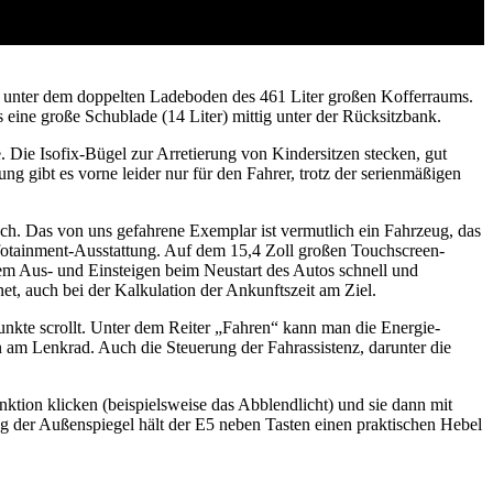
il unter dem doppelten Ladeboden des 461 Liter großen Kofferraums.
 eine große Schublade (14 Liter) mittig unter der Rücksitzbank.
 Die Isofix-Bügel zur Arretierung von Kindersitzen stecken, gut
ng gibt es vorne leider nur für den Fahrer, trotz der serienmäßigen
och. Das von uns gefahrene Exemplar ist vermutlich ein Fahrzeug, das
nfotainment-Ausstattung. Auf dem 15,4 Zoll großen Touchscreen-
em Aus- und Einsteigen beim Neustart des Autos schnell und
et, auch bei der Kalkulation der Ankunftszeit am Ziel.
üpunkte scrollt. Unter dem Reiter „Fahren“ kann man die Energie-
n am Lenkrad. Auch die Steuerung der Fahrassistenz, darunter die
tion klicken (beispielsweise das Abblendlicht) und sie dann mit
ung der Außenspiegel hält der E5 neben Tasten einen praktischen Hebel