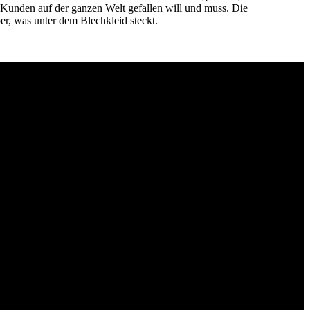
5 Kunden auf der ganzen Welt gefallen will und muss. Die
r, was unter dem Blechkleid steckt.