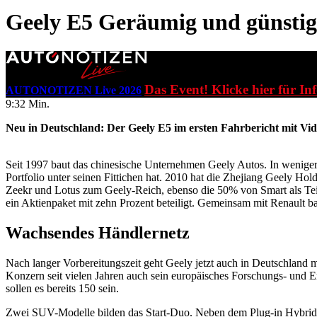
Geely E5
Geräumig und günstig 
Das Event! Klicke hier für In
AUTONOTIZEN Live 2026
9:32 Min.
Neu in Deutschland: Der Geely E5 im ersten Fahrbericht mit Vi
Seit 1997 baut das chinesische Unternehmen Geely Autos. In weniger 
Portfolio unter seinen Fittichen hat. 2010 hat die Zhejiang Geely H
Zeekr und Lotus zum Geely-Reich, ebenso die 50% von Smart als Tei
ein Aktienpaket mit zehn Prozent beteiligt. Gemeinsam mit Renault 
Wachsendes Händlernetz
Nach langer Vorbereitungszeit geht Geely jetzt auch in Deutschland m
Konzern seit vielen Jahren auch sein europäisches Forschungs- und E
sollen es bereits 150 sein.
Zwei SUV-Modelle bilden das Start-Duo. Neben dem Plug-in Hybriden 