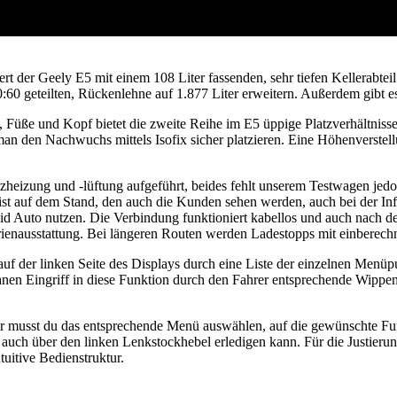
t der Geely E5 mit einem 108 Liter fassenden, sehr tiefen Kellerabte
60 geteilten, Rückenlehne auf 1.877 Liter erweitern. Außerdem gibt es
Füße und Kopf bietet die zweite Reihe im E5 üppige Platzverhältnisse.
an den Nachwuchs mittels Isofix sicher platzieren. Eine Höhenverstellu
itzheizung und -lüftung aufgeführt, beides fehlt unserem Testwagen jed
t ist auf dem Stand, den auch die Kunden sehen werden, auch bei der I
id Auto nutzen. Die Verbindung funktioniert kabellos und auch nach d
erienausstattung. Bei längeren Routen werden Ladestopps mit einberechn
n auf der linken Seite des Displays durch eine Liste der einzelnen Men
tanen Eingriff in diese Funktion durch den Fahrer entsprechende Wippe
ür musst du das entsprechende Menü auswählen, auf die gewünschte Funk
t auch über den linken Lenkstockhebel erledigen kann. Für die Justier
ntuitive Bedienstruktur.