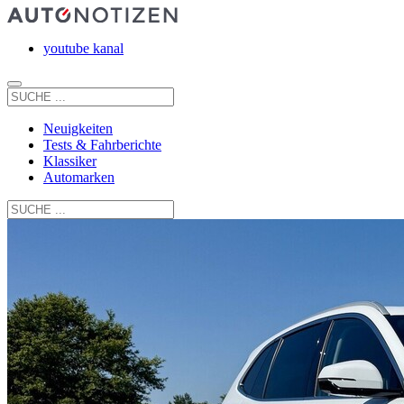
youtube kanal
Neuigkeiten
Tests & Fahrberichte
Klassiker
Automarken