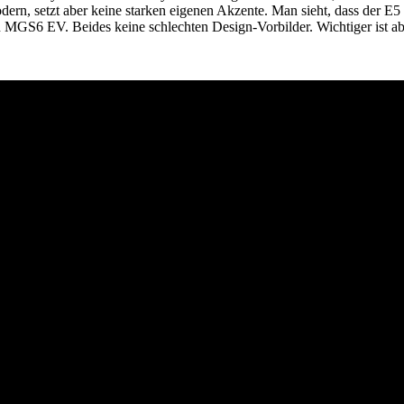
dern, setzt aber keine starken eigenen Akzente. Man sieht, dass der E
MGS6 EV. Beides keine schlechten Design-Vorbilder. Wichtiger ist abe