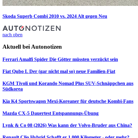
Skoda Superb Combi 2010 vs. 2024
Alt gegen Neu
nach oben
Aktuell bei Autonotizen
Ferrari Amalfi Spider
Die Götter müssten verzückt sein
Fiat Qubo L
Der (gar nicht mal so) neue Familien-Fiat
KGM Tivoli und Korando Nomad Plus
SUV-Schnäppchen aus
Südkorea
Kia K4 Sportswagon
Mexi-Koreaner für deutsche Kombi-Fans
Mazda CX-5 Dauertest
Entspannungs-Übung
Lynk & Co 08 (2026)
Was kann der Volvo-Bruder aus China?
Renault Clio Hybrid
Schafft er 1.000 Kilometer - oder mehr?