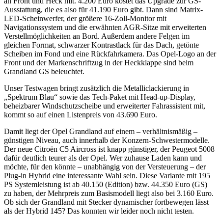
an Front und Heck mit. 4.200 Euro kostet das Upgrade zur GS-
Ausstattung, die es also für 41.190 Euro gibt. Dann sind Matrix-
LED-Scheinwerfer, der größere 16-Zoll-Monitor mit
Navigationssystem und die erwähnten AGR-Sitze mit erweiterten
Verstellmöglichkeiten an Bord. Außerdem andere Felgen im
gleichen Format, schwarzer Kontrastlack für das Dach, getönte
Scheiben im Fond und eine Rückfahrkamera. Das Opel-Logo an der
Front und der Markenschriftzug in der Heckklappe sind beim
Grandland GS beleuchtet.
Unser Testwagen bringt zusätzlich die Metalliclackierung in
„Spektrum Blau“ sowie das Tech-Paket mit Head-up-Display,
beheizbarer Windschutzscheibe und erweiterter Fahrassistent mit,
kommt so auf einen Listenpreis von 43.690 Euro.
Damit liegt der Opel Grandland auf einem – verhältnismäßig –
günstigen Niveau, auch innerhalb der Konzern-Schwestermodelle.
Der neue Citroën C5 Aircross ist knapp günstiger, der Peugeot 5008
dafür deutlich teurer als der Opel. Wer zuhause Laden kann und
möchte, für den könnte – unabhängig von der Versteuerung – der
Plug-in Hybrid eine interessante Wahl sein. Diese Variante mit 195
PS Systemleistung ist ab 40.150 (Edition) bzw. 44.350 Euro (GS)
zu haben, der Mehrpreis zum Basismodell liegt also bei 3.160 Euro.
Ob sich der Grandland mit Stecker dynamischer fortbewegen lässt
als der Hybrid 145? Das konnten wir leider noch nicht testen.