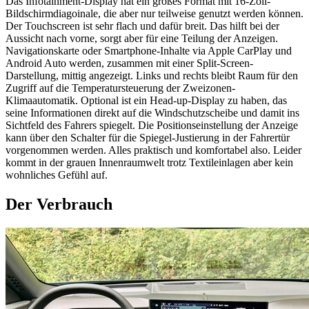
Das Infotainment-Display hat ein großes Format mit 16-Zoll-
Bildschirmdiagoinale, die aber nur teilweise genutzt werden können.
Der Touchscreen ist sehr flach und dafür breit. Das hilft bei der
Aussicht nach vorne, sorgt aber für eine Teilung der Anzeigen.
Navigationskarte oder Smartphone-Inhalte via Apple CarPlay und
Android Auto werden, zusammen mit einer Split-Screen-
Darstellung, mittig angezeigt. Links und rechts bleibt Raum für den
Zugriff auf die Temperatursteuerung der Zweizonen-
Klimaautomatik. Optional ist ein Head-up-Display zu haben, das
seine Informationen direkt auf die Windschutzscheibe und damit ins
Sichtfeld des Fahrers spiegelt. Die Positionseinstellung der Anzeige
kann über den Schalter für die Spiegel-Justierung in der Fahrertür
vorgenommen werden. Alles praktisch und komfortabel also. Leider
kommt in der grauen Innenraumwelt trotz Textileinlagen aber kein
wohnliches Gefühl auf.
Der Verbrauch