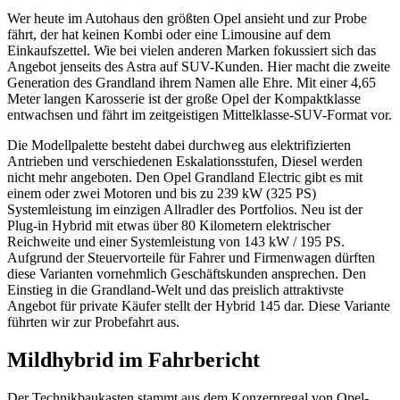
Wer heute im Autohaus den größten Opel ansieht und zur Probe
fährt, der hat keinen Kombi oder eine Limousine auf dem
Einkaufszettel. Wie bei vielen anderen Marken fokussiert sich das
Angebot jenseits des Astra auf SUV-Kunden. Hier macht die zweite
Generation des Grandland ihrem Namen alle Ehre. Mit einer 4,65
Meter langen Karosserie ist der große Opel der Kompaktklasse
entwachsen und fährt im zeitgeistigen Mittelklasse-SUV-Format vor.
Die Modellpalette besteht dabei durchweg aus elektrifizierten
Antrieben und verschiedenen Eskalationsstufen, Diesel werden
nicht mehr angeboten. Den Opel Grandland Electric gibt es mit
einem oder zwei Motoren und bis zu 239 kW (325 PS)
Systemleistung im einzigen Allradler des Portfolios. Neu ist der
Plug-in Hybrid mit etwas über 80 Kilometern elektrischer
Reichweite und einer Systemleistung von 143 kW / 195 PS.
Aufgrund der Steuervorteile für Fahrer und Firmenwagen dürften
diese Varianten vornehmlich Geschäftskunden ansprechen. Den
Einstieg in die Grandland-Welt und das preislich attraktivste
Angebot für private Käufer stellt der Hybrid 145 dar. Diese Variante
führten wir zur Probefahrt aus.
Mildhybrid im Fahrbericht
Der Technikbaukasten stammt aus dem Konzernregal von Opel-