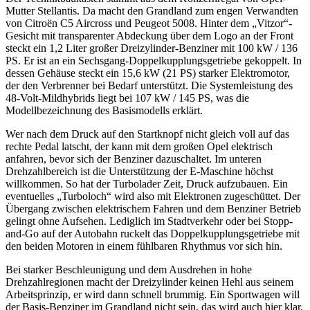
Mutter Stellantis. Da macht den Grandland zum engen Verwandten
von Citroën C5 Aircross und Peugeot 5008. Hinter dem „Vitzor“-
Gesicht mit transparenter Abdeckung über dem Logo an der Front
steckt ein 1,2 Liter großer Dreizylinder-Benziner mit 100 kW / 136
PS. Er ist an ein Sechsgang-Doppelkupplungsgetriebe gekoppelt. In
dessen Gehäuse steckt ein 15,6 kW (21 PS) starker Elektromotor,
der den Verbrenner bei Bedarf unterstützt. Die Systemleistung des
48-Volt-Mildhybrids liegt bei 107 kW / 145 PS, was die
Modellbezeichnung des Basismodells erklärt.
Wer nach dem Druck auf den Startknopf nicht gleich voll auf das
rechte Pedal latscht, der kann mit dem großen Opel elektrisch
anfahren, bevor sich der Benziner dazuschaltet. Im unteren
Drehzahlbereich ist die Unterstützung der E-Maschine höchst
willkommen. So hat der Turbolader Zeit, Druck aufzubauen. Ein
eventuelles „Turboloch“ wird also mit Elektronen zugeschüttet. Der
Übergang zwischen elektrischem Fahren und dem Benziner Betrieb
gelingt ohne Aufsehen. Lediglich im Stadtverkehr oder bei Stopp-
and-Go auf der Autobahn ruckelt das Doppelkupplungsgetriebe mit
den beiden Motoren in einem fühlbaren Rhythmus vor sich hin.
Bei starker Beschleunigung und dem Ausdrehen in hohe
Drehzahlregionen macht der Dreizylinder keinen Hehl aus seinem
Arbeitsprinzip, er wird dann schnell brummig. Ein Sportwagen will
der Basis-Benziner im Grandland nicht sein, das wird auch hier klar.